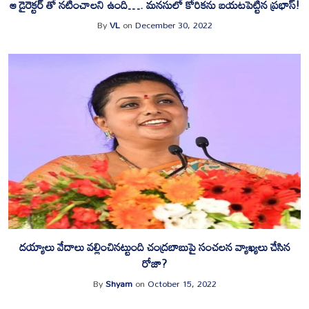
ఆ డైరెక్టర్ తో నటించాలని ఉంది…. మనసులో కోరికను బయటపెట్టిన ప్రభాస్!
By
VL
on
December 30, 2022
దయ్యాలు వేదాలు వల్లించినట్టుంది చంద్రబాబుపై సంచలన వ్యాఖ్యలు చేసిన
రోజా?
By
Shyam
on
October 15, 2022