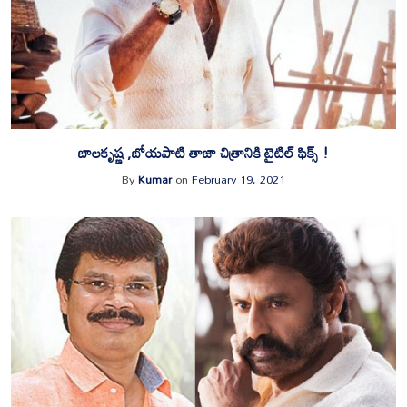
బాలకృష్ణ ,బోయపాటి తాజా చిత్రానికి టైటిల్ ఫిక్స్ !
By
Kumar
on
February 19, 2021