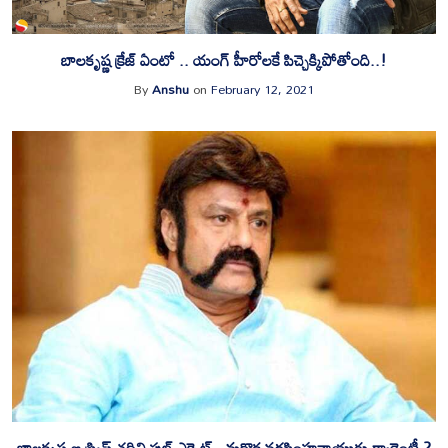
బాలకృష్ణ క్రేజ్ ఏంటో .. యంగ్ హీరోలకే పిచ్చెక్కిపోతోంది..!
By
Anshu
on
February 12, 2021
బాలకృష్ణ ఆ స్క్రిప్ట్ చదివి ఫుల్ ఎక్సైట్.. మరొక నరసింహనాయుడు గ్యారెంటీ ?