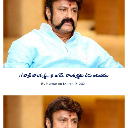
గోబ్యాక్‌ బాలకృష్ణ.. జై జగన్..బాలకృష్ణకు చేదు అనుభవం
By
Kumar
on
March 9, 2021