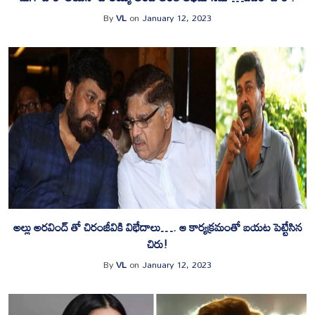
By
VL
on
January 12, 2023
అల్లు అరవింద్ తో చిరంజీవికి విభేదాలు…. ఆ కార్యక్రమంతో బయట పెట్టేసిన
చిరు!
By
VL
on
January 12, 2023