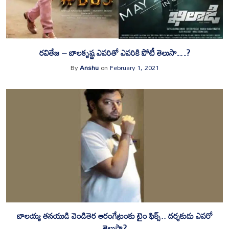
రవితేజ – బాలకృష్ణ ఎవరితో ఎవరికి పోటీ తెలుసా…?
By
Anshu
on
February 1, 2021
బాల‌య్య త‌న‌యుడి వెండితెర ఆరంగేట్రంకు టైం ఫిక్స్.. ద‌ర్శ‌కుడు ఎవ‌రో
తెలుసా?