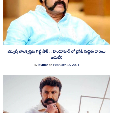
ఎమ్మెల్యే బాలకృష్ణకు గట్టి షాక్ .. హిందూపూర్ లో వైసీపీ మద్దతు దారులు
జయభేరి
By
Kumar
on
February 22, 2021