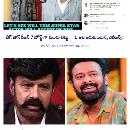
బిగ్ బాస్ సీజన్ 7 హోస్ట్ గా మంచు విష్ణు… ఓ ఆట ఆడుకుంటున్న నెటిజన్స్!
By
VL
on
December 30, 2022