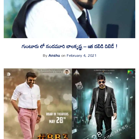
గుంటూరు లో నందమూరి బాలకృష్ణ – ఇక దబిడి దిబిడే !
By
Anshu
on
February 4, 2021