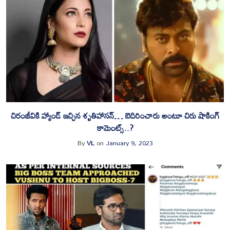
చిరంజీవికి హ్యాండ్ ఇచ్చిన శృతిహాసన్… బెదిరించారు అంటూ చిరు షాకింగ్
కామెంట్స్..?
By
VL
on
January 9, 2023