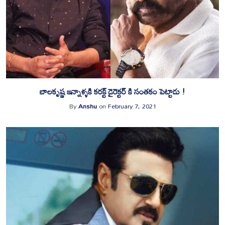
బాలకృష్ణ ఇన్నాళ్ళకి కరక్ట్ డైరెక్టర్ కి సంతకం పెట్టాడు !
By
Anshu
on
February 7, 2021