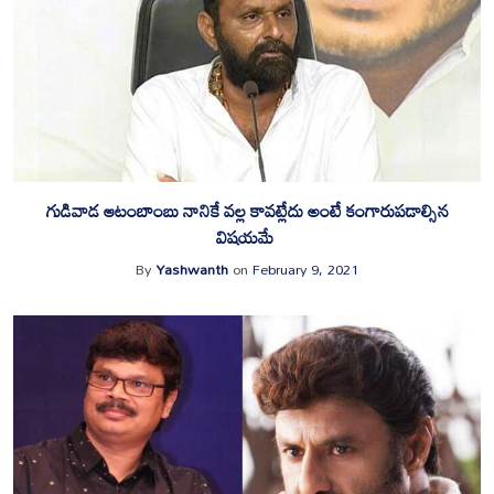
గుడివాడ ఆటంబాంబు నానికే వల్ల కావట్లేదు అంటే కంగారుపడాల్సిన
విషయమే
By
Yashwanth
on
February 9, 2021