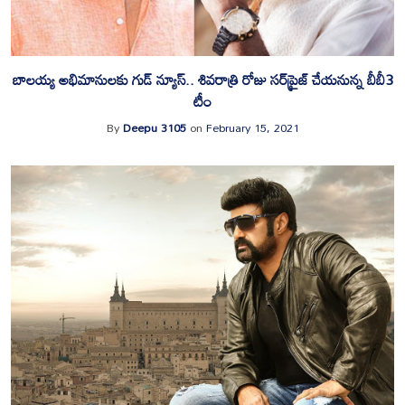
బాల‌య్య అభిమానుల‌కు గుడ్ న్యూస్.. శివ‌రాత్రి రోజు స‌ర్‌ప్రైజ్ చేయ‌నున్న బీబీ3
టీం
By
Deepu 3105
on
February 15, 2021