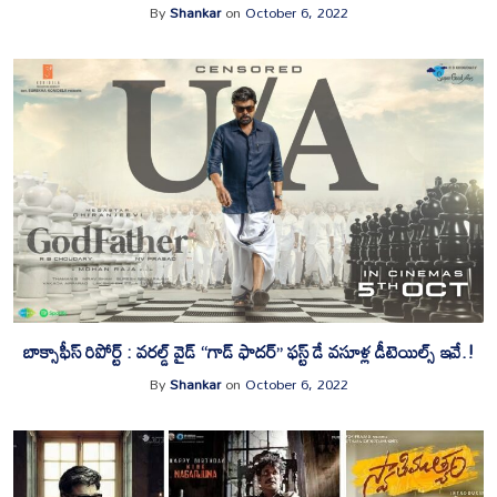
By
Shankar
on
October 6, 2022
బాక్సాఫీస్ రిపోర్ట్ : వరల్డ్ వైడ్ “గాడ్ ఫాదర్” ఫస్ట్ డే వసూళ్ల డీటెయిల్స్ ఇవే.!
By
Shankar
on
October 6, 2022