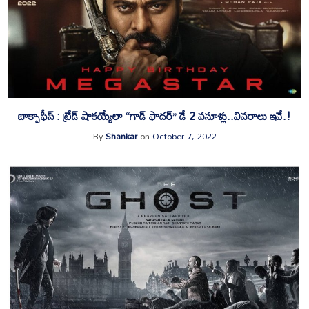
బాక్సాఫీస్ : ట్రేడ్ షాకయ్యేలా “గాడ్ ఫాదర్” డే 2 వసూళ్లు..వివరాలు ఇవే.!
By
Shankar
on
October 7, 2022