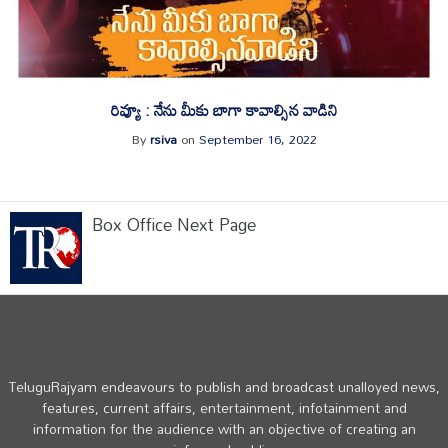
రివ్యూ : నేను మీకు బాగా కావాల్సిన వాడిని
By
rsiva
on
September 16, 2022
Box Office Next Page
TeluguRajyam endeavours to publish and broadcast unalloyed news,
features, current affairs, entertainment, infotainment and
information for the audience with an objective of creating an