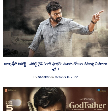
బాక్సాఫీస్ రిపోర్ట్ : వరల్డ్ వైడ్ “గాడ్ ఫాథర్” మూడు రోజుల వసూళ్లు వివరాలు
ఇవే.!
By
Shankar
on
October 8, 2022