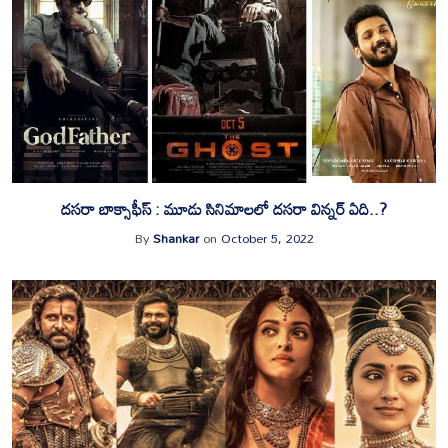
దసరా బాక్సాఫీస్ : మూడు సినిమాలలో దసరా విన్నర్ ఏది..?
By
Shankar
on
October 5, 2022