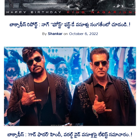
బాక్సాఫీస్ రిపోర్ట్ : నాగ్ “ఘోస్ట్” ఫస్ట్ డే వసూళ్లు సంగతేంటో చూడండి.!
By
Shankar
on
October 6, 2022
బాక్సాఫీస్ : ‘గాడ్ ఫాదర్’ హిందీ, వరల్డ్ వైడ్ వసూళ్లపై లేటెస్ట్ సమాచారం.!