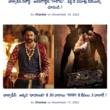
బాక్సాఫీస్ రిపోర్ట్ : అదరగొట్టిన “గాలోడు”.. ఫస్ట్ డే వసూళ్లు డీటెయిల్స్
చూడండి.!
By
Shankar
on
November 19, 2022
బాక్సాఫీస్ : అక్కడ “బాహుబలి” కి 30 వారాలు “RRR” కి కేవలం 3 వారాలే.!
By
Shankar
on
November 17, 2022