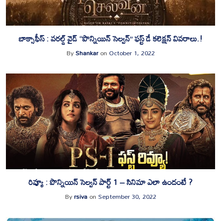
బాక్సాఫీస్ : వరల్డ్ వైడ్ “పొన్నియిన్ సెల్వన్” ఫస్ట్ డే కలెక్షన్ వివరాలు.!
By
Shankar
on
October 1, 2022
రివ్యూ : పొన్నియిన్ సెల్వన్ పార్ట్ 1 – సినిమా ఎలా ఉందంటే ?
By
rsiva
on
September 30, 2022