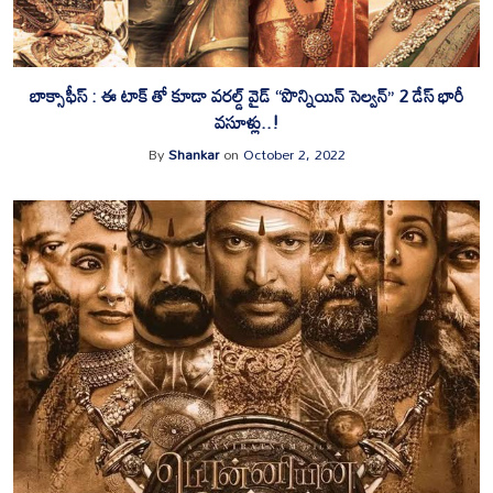
బాక్సాఫీస్ : ఈ టాక్ తో కూడా వరల్డ్ వైడ్ “పొన్నియిన్ సెల్వన్” 2 డేస్ భారీ
వసూళ్లు..!
By
Shankar
on
October 2, 2022