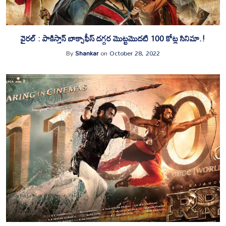
వైరల్ : పాకిస్తాన్ బాక్సాఫీస్ దగ్గర మొట్టమొదటి 100 కోట్ల సినిమా.!
By
Shankar
on
October 28, 2022