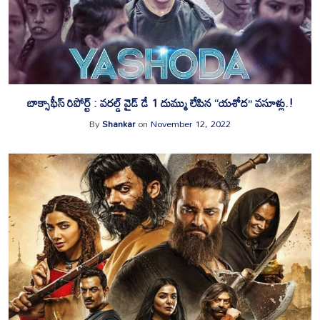
బాక్సాఫీస్ రిపోర్ట్ : వరల్డ్ వైడ్ డే 1 దుమ్ము లేపిన “యశోద” వసూళ్లు.!
By
Shankar
on
November 12, 2022