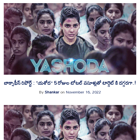
బాక్సాఫీస్ రిపోర్ట్ : “యశోద” 5 రోజుల టోటల్ వసూళ్లుతో టార్గెట్ కి దగ్గరగా.!
By
Shankar
on
November 16, 2022