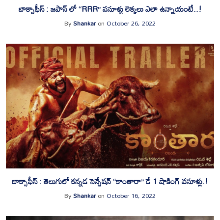
బాక్సాఫీస్ : జపాన్ లో “RRR” వసూళ్లు లెక్కలు ఎలా ఉన్నాయంటే..!
By
Shankar
on
October 26, 2022
బాక్సాఫీస్ : తెలుగులో కన్నడ సెన్సేషన్ “కాంతారా” డే 1 షాకింగ్ వసూళ్లు.!
By
Shankar
on
October 16, 2022