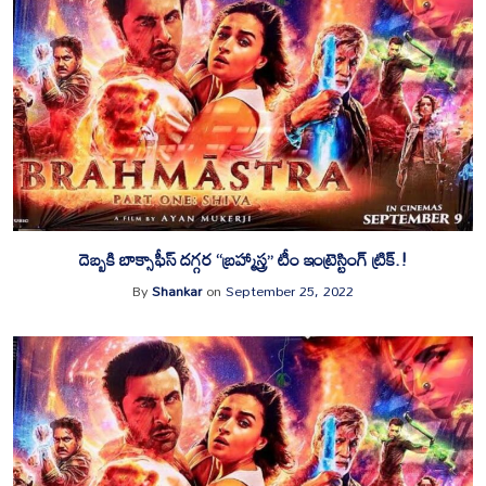
దెబ్బకి బాక్సాఫీస్ దగ్గర “బ్రహ్మాస్త్ర” టీం ఇంట్రెస్టింగ్ ట్రిక్.!
By
Shankar
on
September 25, 2022