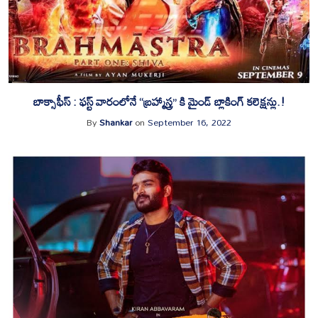
బాక్సాఫీస్ : ఫస్ట్ వారంలోనే “బ్రహ్మాస్త్ర” కి మైండ్ బ్లాకింగ్ కలెక్షన్లు.!
By
Shankar
on
September 16, 2022