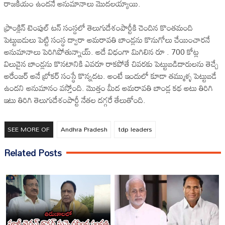
రాజ‌కీయం ఉంద‌నే అనుమానాలు మొద‌ల‌య్యాయి.
ఫ్రాంక్లిన్ టెంపుల్ ట‌న్ సంస్ద‌లో తెలుగుదేశంపార్టీకి చెందిన కొంత‌మంది
పెట్టుబ‌డులు పెట్టి సంస్ధ ద్వారా అమ‌రావ‌తి బాండ్ల‌ను కొనుగోలు చేయించార‌నే
అనుమానాలు పెరిగిపోతున్నాయ్. అదే విధంగా మిగిలిన రూ . 700 కోట్ల
విలువైన బాండ్ల‌ను కొన‌టానికి ఎవ‌రూ రాక‌పోతే చివ‌ర‌కు పెట్టుబడిదారుల‌ను తెచ్చే
అరేంజ‌ర్ అనే బ్రోక‌ర్ సంస్ధే కొన్న‌ద‌ట‌. అంటే ఇందులో కూడా త‌మ్ముళ్ళ పెట్టుబ‌డే
ఉంద‌ని అనుమానం వ‌స్తోంది. మొత్తం మీద అమ‌రావ‌తి బాండ్ల క‌థ అటు తిరిగి
ఇటు తిరిగి తెలుగుదేశంపార్టీ నేత‌ల ద‌గ్గ‌రే తేలుతోంది.
SEE MORE OF
Andhra Pradesh
tdp leaders
Related Posts