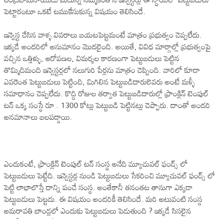
పెట్టారంటూ ఒక‌టే ట‌ముకేసుకున్న విష‌యం తెలిసిందే.
ఇన్వెస్ట చేసిన వాళ్ళ వివ‌రాలు బ‌య‌ట‌పెట్ట‌మంటే మాత్రం ప్ర‌భుత్వం చెప్ప‌లేదు.
ఇక్క‌డే అంద‌రిలో అనుమానం మొద‌లైంది. అయితే, వివిధ మార్గాల్లో ప్ర‌భుత్వంపై
వ‌చ్చిన ఒత్తిళ్ళు, ఆరోప‌ణ‌ల‌, విమ‌ర్శ‌ల కార‌ణంగా పెట్టుబ‌డులు పెట్టిన
తొమ్మిదిమంది ఇన్వెస్ట‌ర్లలో న‌లుగురి పేర్ల‌ను మాత్రం చెప్పింది. వారిలో కూడా
ఎవ‌రెంత పెట్టుబ‌డులు పెట్టింది, మిగిలిన పెట్టుబ‌డిదారులెవ‌రు అంటే మ‌ళ్ళీ
స‌మాధానం చెప్ప‌లేదు. కొద్ది రోజుల త‌ర్వాత పెట్టుబ‌డిదారుల్లో ఫ్రాంక్లిన్ టెంపుల్
ట‌న్ ఒక్క‌ సంస్ధే రూ . 1300 కోట్లు పెట్టుబ‌డి పెట్టిన‌ట్లు చెప్పారు. దాంతో అంద‌రి
అన‌మానాలు బ‌ల‌ప‌డ్డాయి.
ఎందుకంటే, ఫ్రాంక్లిన్ టెంపుల్ ట‌న్ సంస్ధ అనేది మ్యూచువ‌ల్ ఫండ్స్ లో
పెట్టుబ‌డులు పెట్టేది. ఇన్వెస్ట‌ర్ల నుండి పెట్టుబ‌డులు సేక‌రించి మ్యూచువ‌ల్ ఫండ్స్ లో
పెట్టి లాభాలొస్తే దాన్ని పంచే సంస్ధ‌. అంతేకానీ త‌నంత‌ట తానుగా ఎక్క‌డా
పెట్టుబ‌డులు పెట్ట‌దు. ఈ విష‌యం అంద‌రికీ తెలిసిందే. మ‌రి అటువంటి సంస్ద
అమరావతి బాండ్ల‌లో ఎందుకు పెట్టుబ‌డులు పెడుతుంది ? ఇక్క‌డే సిస‌లైన