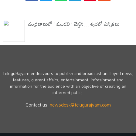
చంద్ర‌బాబులో ‘ మండ‌లి ‘ టెన్ష‌న్… త్వ‌ర‌లో ఎన్నిక‌లు
TeluguRajyam endeavours to publish and broadcast unalloyed news,
features, current affairs, entertainment, infotainment and
information for the audience with an objective of creating an
informed public.
Contact us:
newsdesk@telugurajyam.com