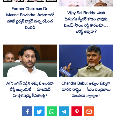
Former Chairman Dr.
Vijay Sai Reddy: మాజీ
Manne Ravindra: తిరుణాలలో
దివంగత స్పీకర్ కోడెల చావుకు
మాజీ చైర్మన్ డాక్టర్ మన్నె రవీంద్ర
విజయ్ సాయి రెడ్డి కారణమా…
సందడి
అరెస్ట్ తప్పదా?
AP: జగన్ రెడ్డిని తక్కువ అంచనా
Chandra Babu: అప్పుల కుప్పగా
వేస్తే ఇబ్బందులే… కూటమిన్
మారిన రాష్ట్రం… సీఎం చంద్రబాబు
హెచ్చరిస్తున్న సీనియర్లు?
సంచలన వ్యాఖ్యలు!