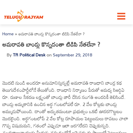
Skip to content
Home
»
అమ‌రావ‌తి బాండ్లు కొన్న‌దంతా టిడిపి నేత‌లేనా ?
అమ‌రావ‌తి బాండ్లు కొన్న‌దంతా టిడిపి నేత‌లేనా ?
By
TR Political Desk
on
September 29, 2018
మొద‌టి నుండి అంద‌రూ అనుమానిస్తున్న‌ట్లే అమ‌రావ‌తి రాజ‌ధాని బాండ్ల క‌థ
తెలుగుదేశంపార్టీలోనే తేలుతోంది. రాజ‌ధాని నిర్మాణం పేరుతో ఆమ‌ధ్య సిఆర్డిఏ
రూ. రుణాల సేక‌ర‌ణ ల‌క్ష్యంతో బాండ్లు జారీ చేసిన సంగ‌తి అంద‌రికీ తెలిసిందే.
బాండ్లు అమ్మ‌కానికి ఉంచిన అర్ధ గంట‌లోప‌లే రూ. 2 వేల కోట్లకు బాండ్లు
అమ్ముడుపోయింది. దాంతో అద్భుత‌మంటూ ప్ర‌భుత్వం ఒక‌టే ఊద‌ర‌గొట్టటం
మొద‌లైంది. అర్ధ‌గంట‌లోపే 2 వేల కోట్ల రూపాయ‌ల పెట్టుబ‌డులు రావ‌టం చాలా
గొప్ప విష‌య‌మ‌ని, గతంలో ఎప్పుడూ ఇలా జ‌ర‌గ‌లేద‌ని చెప్పుకున్న‌ది.
చంద్ర‌బాబునాయుడు మీదున్న న‌మ్మ‌కంతోనే ఇన్వెస్ట‌ర్లు ఈ స్ధాయిలో పెట్టుబ‌డులు