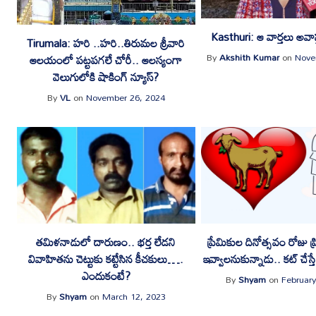
Kasthuri: ఆ వార్తలు అవాస్
Tirumala: హరి ..హరి..తిరుమల శ్రీవారి
By
Akshith Kumar
on
Nove
ఆలయంలో పట్టపగలే చోరీ.. ఆలస్యంగా
వెలుగులోకి షాకింగ్ న్యూస్?
By
VL
on
November 26, 2024
తమిళనాడులో దారుణం.. భర్త లేడని
ప్రేమికుల దినోత్సవం రోజు ప్ర
వివాహితను చెట్టుకు కట్టేసిన కీచకులు….
ఇవ్వాలనుకున్నాడు.. కట్ చేస్త
ఎందుకంటే?
By
Shyam
on
February
By
Shyam
on
March 12, 2023