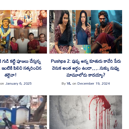
 గుడి కట్టి పూజలు చేస్తున్న
Pushpa 2: పుష్ప అన్న కూతురు కావేరి పేరు
 ఇంటికి పిలిచి సత్కరించిన
వెనుక అంత అర్థం ఉందా…..సుక్కు నువ్వు
తలైవా!
మామూలోడు కాదయ్యా?
on
January 6, 2025
By
VL
on
December 19, 2024