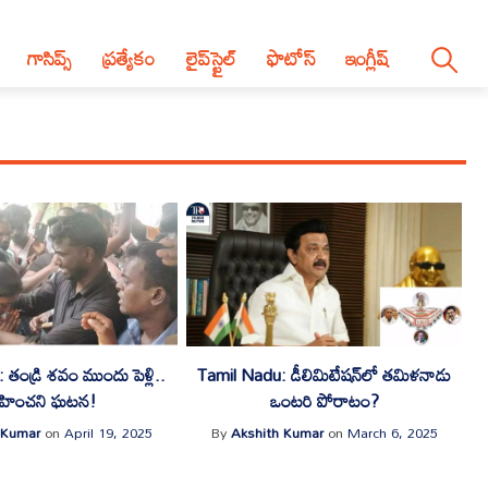
గాసిప్స్
ప్రత్యేకం
లైప్‌స్టైల్‌
ఫొటోస్
ఇంగ్లీష్
తండ్రి శవం ముందు పెళ్లి..
Tamil Nadu: డీలిమిటేషన్‌లో తమిళనాడు
హించని ఘటన!
ఒంటరి పోరాటం?
 Kumar
on
April 19, 2025
By
Akshith Kumar
on
March 6, 2025