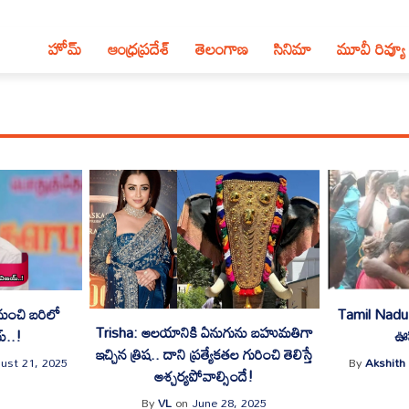
హోమ్
ఆంధ్ర‌ప్ర‌దేశ్‌
తెలంగాణ‌
సినిమా
మూవీ రివ్యూ
నుంచి బరిలో
Tamil Nadu: 
Trisha: ఆలయానికి ఏనుగును బహుమతిగా
్..!
ఊ
ఇచ్చిన త్రిష.. దాని ప్రత్యేకతల గురించి తెలిస్తే
ust 21, 2025
By
Akshith
ఆశ్చర్యపోవాల్సిందే!
By
VL
on
June 28, 2025