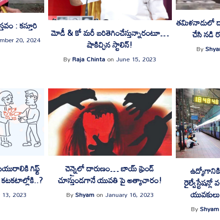
తమిళనాడులో 
తవం : కస్తూరి
మోడీ & కో మరీ బరితెగించేస్తున్నారంటూ…
చేసి నడి 
mber 20, 2024
షాకిచ్చిన స్టాలిన్!
By
Shy
By
Raja Chinta
on
June 15, 2023
ియురాలికి గిఫ్ట్
చెన్నైలో దారుణం… బాయ్ ఫ్రెండ్
ఉద్యోగాని
ే కటకటాల్లోకి..?
చూస్తుండగానే యువతి పై అత్యాచారం!
రైల్వేస్టేషన్ల
యువకులు…
 13, 2023
By
Shyam
on
January 16, 2023
By
Shyam