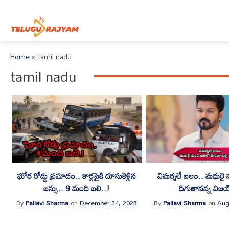
Skip to content
Home
»
tamil nadu
tamil nadu
ఘోర రోడ్డు ప్రమాదం.. కార్లపైకి దూసుకెళ్లిన
విమర్శలే బలం.. మధురై 
బస్సు.. 9 మంది బలి..!
దిగుతానన్న విజయ
By
Pallavi Sharma
on
December 24, 2025
By
Pallavi Sharma
on
Aug