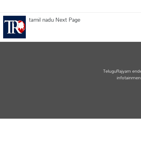
tamil nadu Next Page
TeluguRajyam endea
infotainment
© Copyright - TeluguRajyam.com