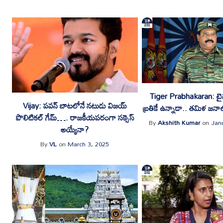
Tiger Prabhakaran: టైగ
Vijay: పవన్ బాటలోనే నటుడు విజయ్
బ్రతికే ఉన్నాడా.. తమిళ జనాల
పొలిటికల్ గేమ్…. రాజకీయపరంగా సక్సెస్
By
Akshith Kumar
on
Jan
అయ్యేనా?
By
VL
on
March 3, 2025