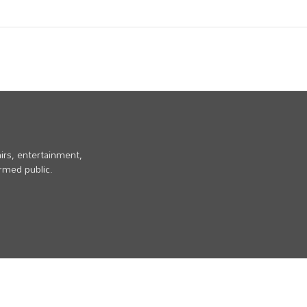
irs, entertainment,
ormed public.
Home
Privacy Policy
Contact Us
Disclaimer