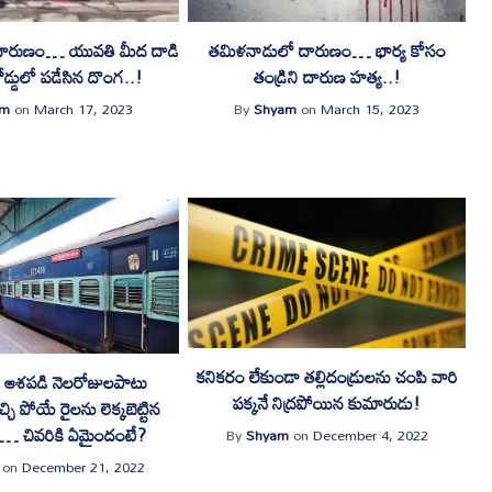
దారుణం… యువతి మీద దాడి
తమిళనాడులో దారుణం… భార్య కోసం
రోడ్డులో పడేసిన దొంగ..!
తండ్రిని దారుణ హత్య..!
am
on
March 17, 2023
By
Shyam
on
March 15, 2023
కనికరం లేకుండా తల్లిదండ్రులను చంపి వారి
కి ఆశపడి నెలరోజులపాటు
పక్కనే నిద్రపోయిన కుమారుడు!
ో వచ్చి పోయే రైలను లెక్కబెట్టిన
 చివరికి ఏమైందంటే?
By
Shyam
on
December 4, 2022
on
December 21, 2022