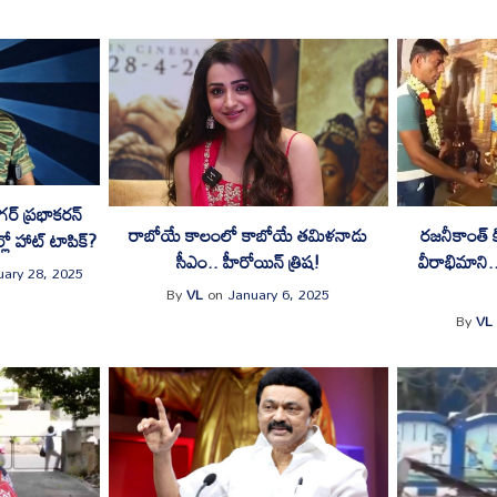
ర్ ప్రభాకరన్
రాబోయే కాలంలో కాబోయే తమిళనాడు
రజనీకాంత్ కి
్లో హాట్ టాపిక్?
సీఎం.. హీరోయిన్ త్రిష!
వీరాభిమాని..
uary 28, 2025
By
VL
on
January 6, 2025
By
VL