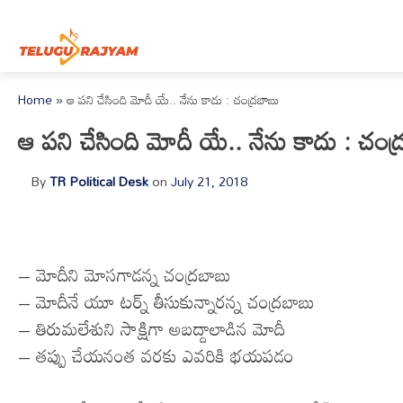
Skip to content
Home
»
ఆ పని చేసింది మోదీ యే.. నేను కాదు : చంద్రబాబు
ఆ పని చేసింది మోదీ యే.. నేను కాదు : చంద
By
TR Political Desk
on
July 21, 2018
– మోదీని మోసగాడన్న చంద్రబాబు
– మోదీనే యూ టర్న్ తీసుకున్నారన్న చంద్రబాబు
– తిరుమలేశుని సాక్షిగా అబద్దాలాడిన మోదీ
– తప్పు చేయనంత వరకు ఎవరికి భయపడం