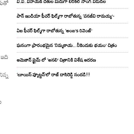
వి.వి. వినాయక్ చేతుల మీదుగా లిరికల్ సాంగ్ విడుదల
రుతో
పాన్ ఇండియా ఫీచర్ ఫిల్మ్‌గా రాబోతున్న ‘వనజీవి రామయ్య’-
ఏఐ ఫీచర్ ఫిల్మ్‌గా రాబోతున్న ‘అంబ’s రివెంజ్’
ఘనంగా ప్రారంభమైన ‘నిమ్మకాయ.. నీకెందుకు భయం’ చిత్రం
 ఇది
అమెజాన్ ప్రైమ్ లో ‘అనలి’ చిత్రానికి విశేష ఆదరణ
ీ
ిన్న
‘లూయిస్ వ్యూట్టన్’లో రాజ్ దాసిరెడ్డి సందడి!!
ు