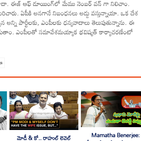
ిజం కాదా. ఈజ్ ఆఫ్ డూయింగ్‌లో మేము నెంబర్ వన్ గా నిలిచాం.
ను మరిచారు. ఏపీకి అనగానే నిబంధనలు అడ్డు వస్తున్నాయా. ఒక దేశ
 అన్ని పార్టీలకు, ఎంపీలకు ధన్యవాదాలు తెలుపుతున్నాను. ఈ
ాడుతాం. ఎంపీలతో సమావేశమయ్యాక భవిష్యత్ కార్యాచరణేంటో
di
Mamatha Benerjee:
మోడీ & కో.. రాహుల్ లెవెల్