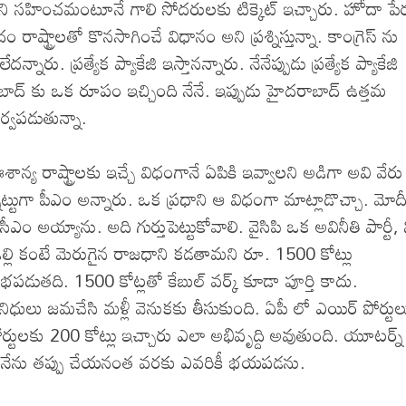
నీతిని సహించమంటూనే గాలి సోదరులకు టిక్కెట్ ఇచ్చారు. హోదా పే
ాష్ట్రాలతో కొనసాగించే విధానం అని ప్రశ్నిస్తున్నా. కాంగ్రెస్ ను
్నారు. ప్రత్యేక ప్యాకేజి ఇస్తానన్నారు. నేనేప్పుడు ప్రత్యేక ప్యాకేజి
ాబాద్ కు ఒక రూపం ఇచ్చింది నేనే. ఇప్పుడు హైదరాబాద్ ఉత్తమ
ర్వపడుతున్నా.
ాన్య రాష్ట్రాలకు ఇచ్చే విధంగానే ఏపికి ఇవ్వాలని అడిగా అవి వేరు
ట్టుగా పీఎం అన్నారు. ఒక ప్రధాని ఆ విధంగా మాట్లాడొచ్చా. మోద
యాను. అది గుర్తుపెట్టుకోవాలి. వైసిపి ఒక అవినీతి పార్టీ, న
ఢిల్లి కంటే మెరుగైన రాజధాని కడతామని రూ. 1500 కోట్లు
ాభపడుతది. 1500 కోట్లతో కేబుల్ వర్క్ కూడా పూర్తి కాదు.
ధులు జమచేసి మళ్లీ వెనుకకు తీసుకుంది. ఏపీ లో ఎయిర్ పోర్టుల
ర్టులకు 200 కోట్లు ఇచ్చారు ఎలా అభివృద్ది అవుతుంది. యూటర్న్
. నేను తప్పు చేయనంత వరకు ఎవరికీ భయపడను.