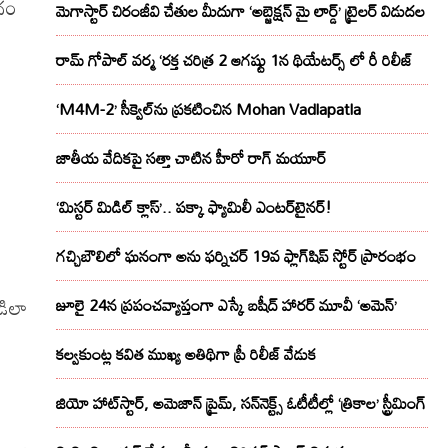
్రం
మెగాస్టార్ చిరంజీవి చేతుల మీదుగా ‘అబ్జెక్ష‌న్ మై లార్డ్‌’ ట్రైల‌ర్ విడుద‌ల
రామ్ గోపాల్ వర్మ ‘రక్త చరిత్ర 2 ఆగష్టు 1న థియేటర్స్ లో రీ రిలీజ్
‘M4M-2’ సీక్వెల్‌ను ప్రకటించిన Mohan Vadlapatla
జాతీయ వేదికపై సత్తా చాటిన హీరో రాగ్ మయూర్‌
ీ
‘మిస్టర్ మిడిల్ క్లాస్’.. పక్కా ఫ్యామిలీ ఎంటర్‌టైనర్!
గచ్చిబౌలిలో ఘనంగా అను ఫర్నిచర్ 19వ ఫ్లాగ్‌షిప్ స్టోర్ ప్రారంభం
డిలా
జూలై 24న ప్రపంచవ్యాప్తంగా ఎస్కే బషీద్‌ హారర్ మూవీ ‘అమెన్’
కల్వకుంట్ల కవిత ముఖ్య అతిథిగా ప్రీ రిలీజ్ వేడుక
జియో హాట్‌స్టార్, అమెజాన్ ప్రైమ్, సన్‌నెక్ట్స్ ఓటీటీల్లో ‘త్రికాల’ స్ట్రీమింగ్