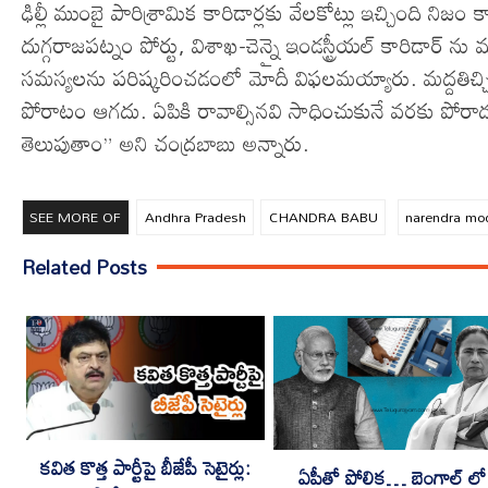
ఢిల్లీ ముంబై పారిశ్రామిక కారిడార్లకు వేలకోట్లు ఇచ్చింది న
దుగ్గరాజపట్నం పోర్టు, విశాఖ-చెన్నై ఇండస్ట్రీయల్ కారిడార్ 
సమస్యలను పరిష్కరించడంలో మోదీ విఫలమయ్యారు. మద్దతిచ్చిన
పోరాటం ఆగదు. ఏపికి రావాల్సినవి సాధించుకునే వరకు పోర
తెలుపుతాం” అని చంద్రబాబు అన్నారు.
SEE MORE OF
Andhra Pradesh
CHANDRA BABU
narendra mo
Related Posts
కవిత కొత్త పార్టీపై బీజేపీ సెటైర్లు:
ఏపీతో పోలిక… బెంగాల్ లో