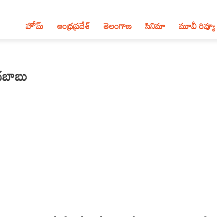
హోమ్
ఆంధ్ర‌ప్ర‌దేశ్‌
తెలంగాణ‌
సినిమా
మూవీ రివ్యూ
్రబాబు