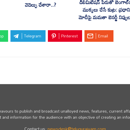
డీలిమిటేషన్ పేరుతో బెంగాల్‌
వెడెల్పు చేశారా..?
ముక్కలు చేసే కుట్ర: ప్రధాని
మోదీపై మమతా బెనర్జీ నిప్పు
pp
Telegram
Pinterest
Email
vours to publish and broadcast unalloyed news, features, current affa
 and information for the audience with an objective of creating an inf
Contact us:
newsdesk@telugurajyam.com