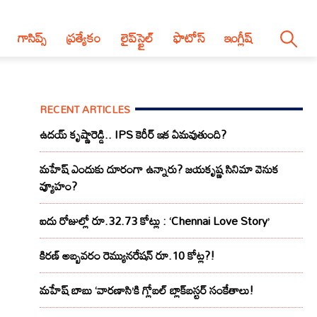
గాసిప్స్
ప్రత్యేకం
లైప్‌స్టైల్‌
ఫొటోస్
ఇంగ్లీష్
RECENT ARTICLES
ఉదయ్ కృష్ణారెడ్డి.. IPS కెరీర్ ఇక ఏమవుతుంది?
మహేష్ ఎందుకు దూరంగా ఉన్నారు? జయకృష్ణ సినిమా వెనుక
వ్యూహం?
ఐదు రోజుల్లో రూ.32.73 కోట్లు : ‘Chennai Love Story’
కిరణ్ అబ్బవరం రెమ్యునరేషన్ రూ.10 కోట్ల?!
మహేష్ బాబు ‘వారణాసి’కి గ్లోబల్ బ్లాక్‌బస్టర్ సంకేతాలు!