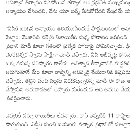
అవిశ్వాస తీర్మానం వీగిపోయిన తర్వాత ఆంధ్రప్రదేశ్ ముఖ్యమంత్
అన్యాయం చేసిందని, నేను యూ టర్న్ తీసుకోలేదని కేంద్రమే య
“ఏపికి జరిగిన అన్యాయం తెలియజెసేందుకే పార్లమెంటులో అవిశ్వ
పెట్టాం. మెజారిటి వర్సెస్ నిజాయితీకి మధ్య పోరాటం జరిగిం
ప్రధాని మోదీ కూడా గతంలో ప్రత్యేక హోదాపై హామీనిచ్చారు. ఢిల్ల
వెంకటేశ్వర స్వామి సాక్షిగా మోదీ చెప్పారు. ఏపి అభివృద్ది కోసమే
ఒక్క సమస్య పరిష్కారం కాలేదు. అవిశ్వాస తీర్మానానికి మద్దతిచ్చ
అడుగుతూనే మేం కూడా రాష్ట్రాన్ని అభివృద్ది చేయడానికి కష్
చెప్పారు, తల్లిని చంపి పిల్లను విడదీస్తున్నారన్న మోదీ ఈ రో
చేస్తామని అమరావతిలో చెప్పారు మరేందుకు అది అమలు చేయ
ప్రవర్తించారు.
ఎవ్వరికీ పన్ను రాయితీలు లేవన్నారు, కానీ ఇప్పటికి 11 రాష్
సాగుతుంది. ఎన్డీఏ నుంచి బయటకు వచ్చాక ప్రధానితో మాట్లాడా