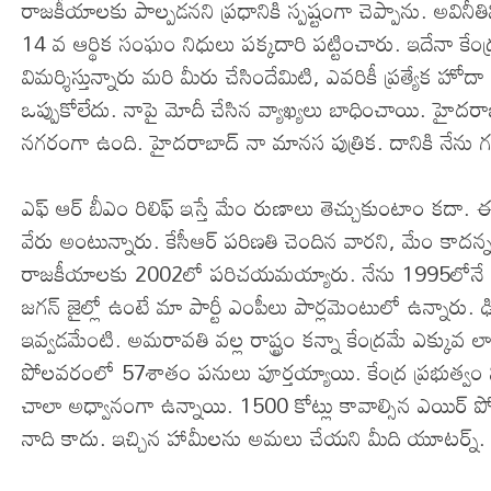
రాజకీయాలకు పాల్పడనని ప్రధానికి స్పష్టంగా చెప్పాను. అవి
14 వ ఆర్థిక సంఘం నిధులు పక్కదారి పట్టించారు. ఇదేనా కేంద్రం ర
విమర్శిస్తున్నారు మరి మీరు చేసిందేమిటి, ఎవరికీ ప్రత్యేక హోదా లేదన
ఒప్పుకోలేదు. నాపై మోదీ చేసిన వ్యాఖ్యలు బాధించాయి. హైదర
నగరంగా ఉంది. హైదరాబాద్ నా మానస పుత్రిక. దానికి నేను గ
ఎఫ్ ఆర్ బీఎం రిలిఫ్ ఇస్తే మేం రుణాలు తెచ్చుకుంటాం కదా. ఈశ
వేరు అంటున్నారు. కేసీఆర్ పరిణతి చెందిన వారని, మేం కాదన్న
రాజకీయాలకు 2002లో పరిచయమయ్యారు. నేను 1995లోనే సీఎం అయ్
జగన్ జైల్లో ఉంటే మా పార్టీ ఎంపీలు పార్లమెంటులో ఉన్నారు. 
ఇవ్వడమేంటి. అమరావతి వల్ల రాష్ట్రం కన్నా కేంద్రమే ఎక్కువ ల
పోలవరంలో 57శాతం పనులు పూర్తయ్యాయి. కేంద్ర ప్రభుత్వం ని
చాలా అధ్వానంగా ఉన్నాయి. 1500 కోట్లు కావాల్సిన ఎయిర్ పో
నాది కాదు. ఇచ్చిన హామీలను అమలు చేయని మీది యూటర్న్