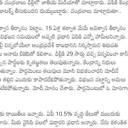
రి చంద్రబాబు ఢిల్లీలో జాతీయ మీడియాతో మాట్లాడారు. ఏపికి కేంద
ూటర్న్ తీసుకుందని దుయ్యబట్టారు. చంద్రబాబు మాట్లాడుతూ..
ాస తీర్మానం పెట్టాం. 15 ఏళ్ల తర్వాత మేమే అవిశ్వాస తీర్మానం
ది. విభజన సమయంలో అప్పటి ప్రధాని ఏపికి ఎన్నో హామీలనిచ్చారు.
ీ చిన్నబోయేలా ఆంధ్రప్రదేశ్ రాజధానిని నిర్మిస్తామని తిరుపతి
 ఆనాడు బిజెపితో కలిశాం. ఢిల్లీకి 29 సార్లు వచ్చి విన్నవించా కాన
ిన పార్టీలకు కృతజ్ఞతలు తెలుపుతున్నాను. కేంద్రాన్ని నిధులు
టపడుతున్నాం. పార్లమెంటు తలుపులు మూసి విభజించారని మోదీనే
జు ఆ తల్లిని ఎందుకు కాపాడలేకపోతున్నారు. విభజన చట్టాన్ని అమలు
లేకపోతున్నారు. మోదీ మోసం చేశారు. పార్లమెంటులో ఓ మోసగా
ట్రాలకు రాయితీలు ఇచ్చారు. ఏపీ 10.5% వృద్ది రేటుతో ముందుకు
ను. మీరు వైసిపి వలలో పడ్డారని ప్రధాని అన్నారు. నేను కళంకిత