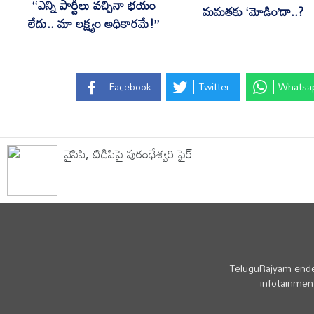
“ఎన్ని పార్టీలు వచ్చినా భయం
మమతకు ‘మోడిం’దా..?
లేదు.. మా లక్ష్యం అధికారమే!”
Facebook
Twitter
Whatsa
వైసిపి, టిడిపిపై పురంధేశ్వరి ఫైర్
TeluguRajyam endea
infotainment