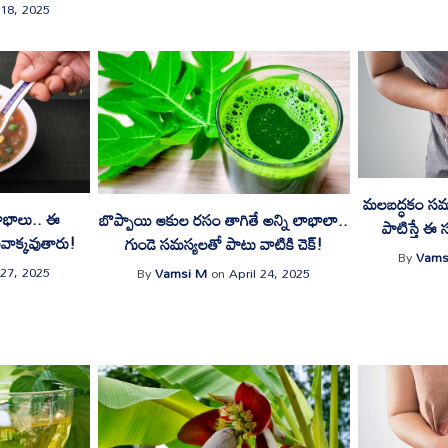
18, 2025
మలబద్ధకం సమస్
లాభాలు.. ఈ
బొప్పాయి ఆకుల రసం తాగితే అన్ని లాభాలా..
పాటిస్తే ఈ
అవాక్కవుతారు!
గుండె సమస్యలతో పాటు వాటికి చెక్!
By
Vams
 27, 2025
By
Vamsi M
on
April 24, 2025