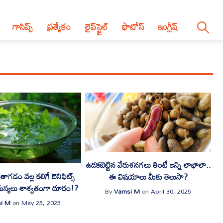
గాసిప్స్
ప్రత్యేకం
లైప్‌స్టైల్‌
ఫొటోస్
ఇంగ్లీష్
ఉడకబెట్టిన వేరుశనగలు తింటే ఇన్ని లాభాలా..
లు తాగడం వల్ల కలిగే బెనిఫిట్స్
ఈ విషయాలు మీకు తెలుసా?
మస్యలు శాశ్వతంగా దూరం!?
By
Vamsi M
on
April 30, 2025
i M
on
May 25, 2025