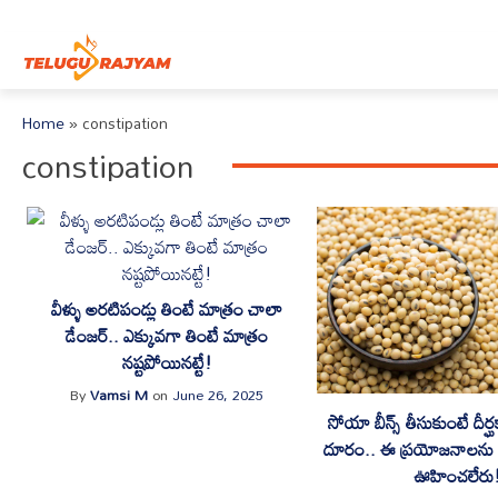
Skip to content
Home
»
constipation
constipation
వీళ్ళు అరటిపండ్లు తింటే మాత్రం చాలా
డేంజర్.. ఎక్కువగా తింటే మాత్రం
నష్టపోయినట్టే!
By
Vamsi M
on
June 26, 2025
సోయా బీన్స్ తీసుకుంటే దీర్ఘ
దూరం.. ఈ ప్రయోజనాలను మ
ఊహించలేరు