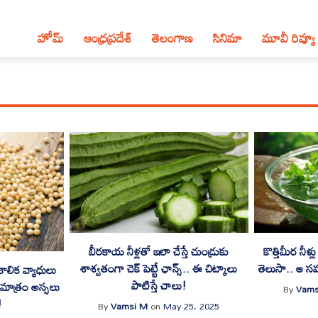
హోమ్
ఆంధ్ర‌ప్ర‌దేశ్‌
తెలంగాణ‌
సినిమా
మూవీ రివ్యూ
బీరకాయ నీళ్లతో ఇలా చేస్తే చుండ్రుకు
కొత్తిమీర నీళ్
శాశ్వతంగా చెక్ పెట్టే ఛాన్స్.. ఈ చిట్కాలు
తెలుసా.. ఆ స
కాలిక వ్యాధులు
పాటిస్తే చాలు!
ాత్రం అస్సలు
By
Vams
!
By
Vamsi M
on
May 25, 2025