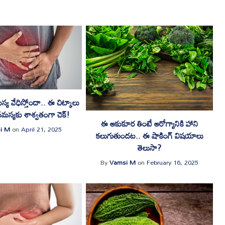
య వేధిస్తోందా.. ఈ చిట్కాలు
 సమస్యకు శాశ్వతంగా చెక్!
ఈ ఆకుకూర తింటే ఆరోగ్యానికి హాని
i M
on
April 21, 2025
కలుగుతుందట.. ఈ షాకింగ్ విషయాలు
తెలుసా?
By
Vamsi M
on
February 16, 2025