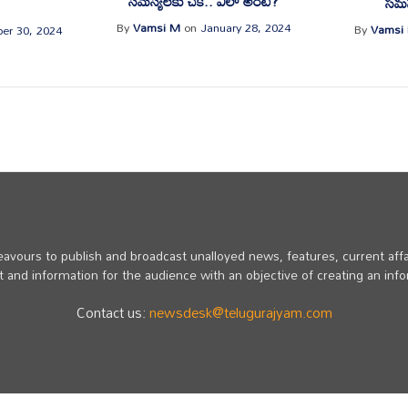
సమస్యలకు చెక్.. ఎలా అంటే?
సమస
By
Vamsi M
on
January 28, 2024
By
Vamsi
er 30, 2024
vours to publish and broadcast unalloyed news, features, current affa
 and information for the audience with an objective of creating an inf
Contact us:
newsdesk@telugurajyam.com