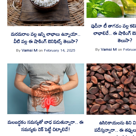
పుదీనా టీ తాగడం వల్ల కల
లాభాలివే.. ఈ షాకింగ్ బెన
మరమరాల వల్ల ఇన్ని లాభాలు ఉన్నాయా..
తెలుసా?
వీటి వల్ల ఈ షాకింగ్ బెనిఫిట్స్ తెలుసా?
By
Vamsi M
on
Februa
By
Vamsi M
on
February 14, 2025
మలబద్ధకం సమస్యతో బాధ పడుతున్నారా.. ఈ
ఉసిరికాయలను తిని వి
సమస్యకు చెక్ పెట్టే చిట్కాలివే!
పడేస్తున్నారా.. ఈ తప్పులు