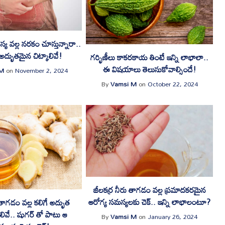
య వల్ల నరకం చూస్తున్నారా..
టే అద్భుతమైన చిట్కాలివే!
గర్భిణీలు కాకరకాయ తింటే ఇన్ని లాభాలా..
ఈ విషయాలు తెలుసుకోవాల్సిందే!
 M
on
November 2, 2024
By
Vamsi M
on
October 22, 2024
జీలకర్ర నీరు తాగడం వల్ల ప్రమాదకరమైన
ఆరోగ్య సమస్యలకు చెక్.. ఇన్ని లాభాలంటూ?
ు తాగడం వల్ల కలిగే అద్భుత
ివే.. షుగర్ తో పాటు ఆ
By
Vamsi M
on
January 26, 2024