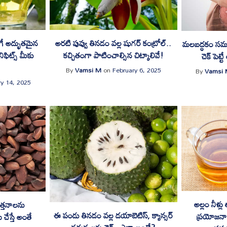
ిగే అద్భుతమైన
అరటి పువ్వు తినడం వల్ల షుగర్ కంట్రోల్..
మలబద్ధకం సమస్
ిఫిట్స్ మీకు
కచ్చితంగా పాటించాల్సిన చిట్కాలివే!
చెక్ పెట్
By
Vamsi M
on
February 6, 2025
By
Vamsi
ry 14, 2025
అల్లం నీళ్ల
త్తనాలను
ఈ పండు తినడం వల్ల డయాబెటిస్, క్యాన్సర్
ప్రయోజనాల
 చేస్తే అంతే