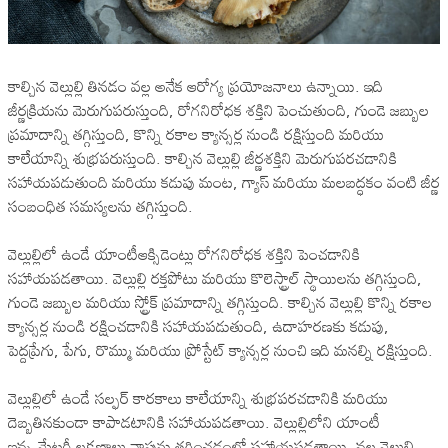
కాల్చిన వెల్లుల్లి తినడం వల్ల అనేక ఆరోగ్య ప్రయోజనాలు ఉన్నాయి. ఇది
జీర్ణక్రియను మెరుగుపరుస్తుంది, రోగనిరోధక శక్తిని పెంచుతుంది, గుండె జబ్బుల
ప్రమాదాన్ని తగ్గిస్తుంది, కొన్ని రకాల క్యాన్సర్ల నుండి రక్షిస్తుంది మరియు
కాలేయాన్ని శుభ్రపరుస్తుంది. కాల్చిన వెల్లుల్లి జీర్ణశక్తిని మెరుగుపరచడానికి
సహాయపడుతుంది మరియు కడుపు మంట, గ్యాస్ మరియు మలబద్ధకం వంటి జీర్ణ
సంబంధిత సమస్యలను తగ్గిస్తుంది.
వెల్లుల్లిలో ఉండే యాంటీఆక్సిడెంట్లు రోగనిరోధక శక్తిని పెంచడానికి
సహాయపడతాయి. వెల్లుల్లి రక్తపోటు మరియు కొలెస్ట్రాల్ స్థాయిలను తగ్గిస్తుంది,
గుండె జబ్బుల మరియు స్ట్రోక్ ప్రమాదాన్ని తగ్గిస్తుంది. కాల్చిన వెల్లుల్లి కొన్ని రకాల
క్యాన్సర్ల నుండి రక్షించడానికి సహాయపడుతుంది, ఉదాహరణకు కడుపు,
పెద్దప్రేగు, పేగు, రొమ్ము మరియు ప్రోస్టేట్ క్యాన్సర్ల నుంచి ఇది మనల్ని రక్షిస్తుంది.
వెల్లుల్లిలో ఉండే సల్ఫర్ కారకాలు కాలేయాన్ని శుభ్రపరచడానికి మరియు
దెబ్బతినకుండా కాపాడటానికి సహాయపడతాయి. వెల్లుల్లిలోని యాంటీ
ఇన్ఫ్లమేటరీ లక్షణాలు వాపును తగ్గించడంలో సహాయపడతాయి. నల్ల వెల్లుల్లి