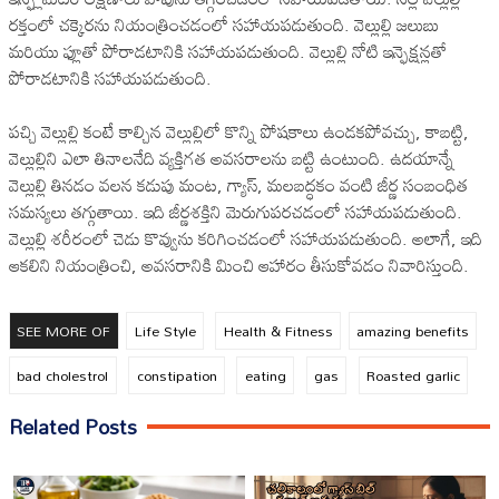
రక్తంలో చక్కెరను నియంత్రించడంలో సహాయపడుతుంది. వెల్లుల్లి జలుబు
మరియు ఫ్లూతో పోరాడటానికి సహాయపడుతుంది. వెల్లుల్లి నోటి ఇన్ఫెక్షన్లతో
పోరాడటానికి సహాయపడుతుంది.
పచ్చి వెల్లుల్లి కంటే కాల్చిన వెల్లుల్లిలో కొన్ని పోషకాలు ఉండకపోవచ్చు, కాబట్టి,
వెల్లుల్లిని ఎలా తినాలనేది వ్యక్తిగత అవసరాలను బట్టి ఉంటుంది. ఉదయాన్నే
వెల్లుల్లి తినడం వలన కడుపు మంట, గ్యాస్, మలబద్ధకం వంటి జీర్ణ సంబంధిత
సమస్యలు తగ్గుతాయి. ఇది జీర్ణశక్తిని మెరుగుపరచడంలో సహాయపడుతుంది.
వెల్లుల్లి శరీరంలో చెడు కొవ్వును కరిగించడంలో సహాయపడుతుంది. అలాగే, ఇది
ఆకలిని నియంత్రించి, అవసరానికి మించి ఆహారం తీసుకోవడం నివారిస్తుంది.
SEE MORE OF
Life Style
Health & Fitness
amazing benefits
bad cholestrol
constipation
eating
gas
Roasted garlic
Related Posts