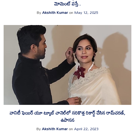
మోమెంట్ వస్తే..
By
Akshith Kumar
on
May 12, 2025
వానిటీ ఫెయిర్ యూ ట్యూబ్ చానెల్‌లో స‌రికొత్త‌ రికార్డ్ చేసిన రామ్‌చ‌ర‌ణ్‌,
ఉపాస‌న
By
Akshith Kumar
on
April 22, 2023