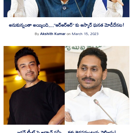
అనుకున్నంతా అయ్యింది…”ఆర్‌ఆర్‌ఆర్” కు ఆస్కార్‌ ఘనత మోడీదేనట!
By
Akshith Kumar
on
March 15, 2023
జగన్ ట్వీట్ పై అద్నాన్ సమీ… కళ్లు తెరవమంటున్న నెటిజన్లు!