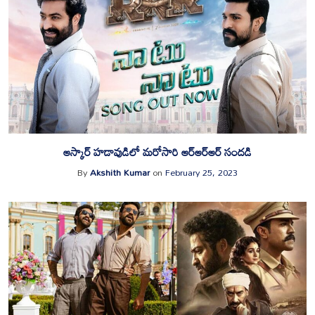
ఆస్కార్ హడావుడిలో మరోసారి ఆర్ఆర్ఆర్ సందడి
By
Akshith Kumar
on
February 25, 2023