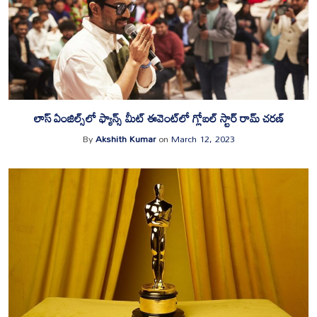
లాస్ ఏంజిల్స్‌లో ఫ్యాన్స్ మీట్ ఈవెంట్‌లో గ్లోబ‌ల్ స్టార్ రామ్ చ‌ర‌ణ్‌
By
Akshith Kumar
on
March 12, 2023