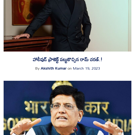
హాలీవుడ్ ప్రాజెక్ట్ పట్టుకొచ్చిన రామ్ చరణ్.!
By
Akshith Kumar
on
March 19, 2023