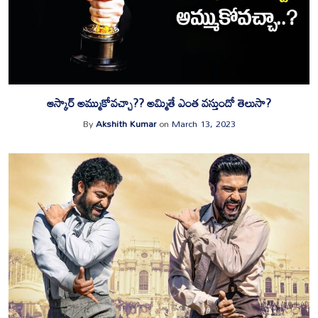
ఆస్కార్ అమ్ముకోవచ్చా?? అమ్మితే ఎంత వస్తుందో తెలుసా?
By
Akshith Kumar
on
March 13, 2023