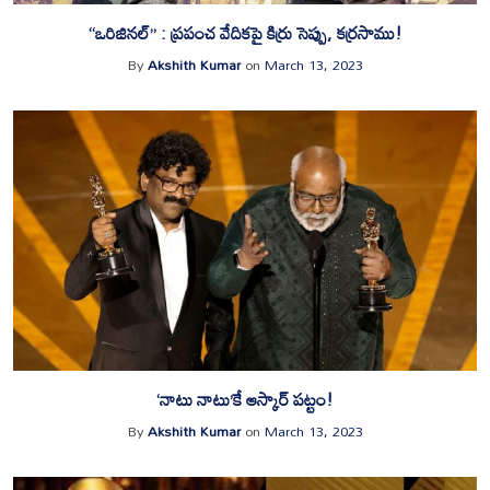
“ఒరిజినల్” : ప్రపంచ వేదికపై కిర్రు సెప్పు, కర్రసాము!
By
Akshith Kumar
on
March 13, 2023
‘నాటు నాటు’కే ఆస్కార్ పట్టం!
By
Akshith Kumar
on
March 13, 2023