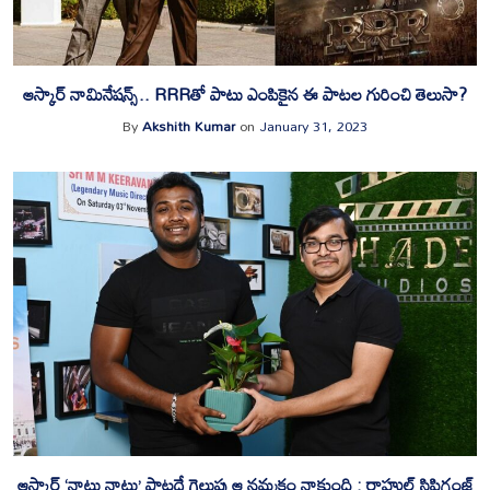
ఆస్కార్​ నామినేషన్స్​.. RRRతో పాటు ఎంపికైన ఈ పాటల గురించి తెలుసా?
By
Akshith Kumar
on
January 31, 2023
ఆస్కార్ ‘నాటు నాటు’ పాటదే గెలుపు ఆ నమ్మకం నాకుంది : రాహుల్ సిప్లిగంజ్