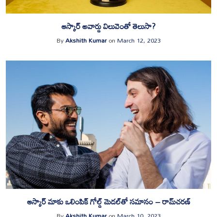
ఆస్కార్ అవార్డు విలువెంతో తెలుసా?
By
Akshith Kumar
on
March 12, 2023
ఆస్కార్‌ మాకు ఒలింపిక్‌ గోల్డ్ మెడల్‌తో సమానం – రామ్‌చరణ్‌
By
Akshith Kumar
on
March 10, 2023