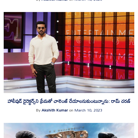
హాలీవుడ్ డైరెక్ట‌ర్స్‌ని ప్రేమ‌తో చాలెంజ్ చేయాల‌నుకుంటున్నాను: రామ్ చ‌ర‌ణ్‌
By
Akshith Kumar
on
March 10, 2023