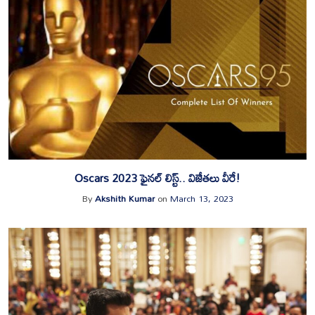
Oscars 2023 ఫైనల్ లిస్ట్.. విజేతలు వీరే!
By
Akshith Kumar
on
March 13, 2023