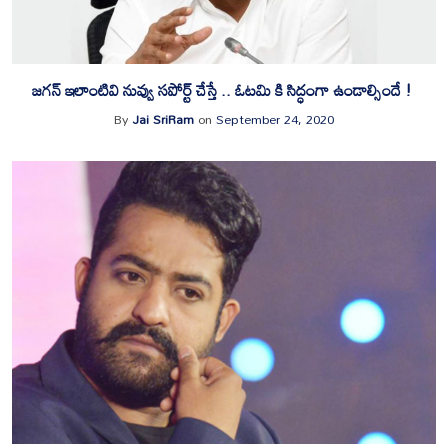
జగన్ ఇలాంటివి నువ్వు సపోర్ట్ చేస్తే .. ఓటమి కి సిద్ధంగా ఉండాల్సిందే !
By
Jai SriRam
on
September 24, 2020