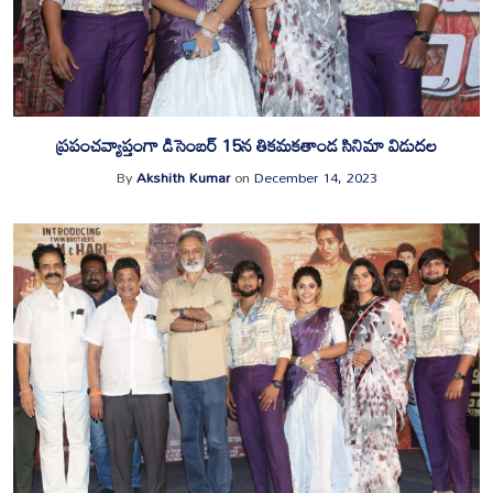
ప్రపంచవ్యాప్తంగా డిసెంబర్ 15న తికమకతాండ సినిమా విడుదల
By
Akshith Kumar
on
December 14, 2023