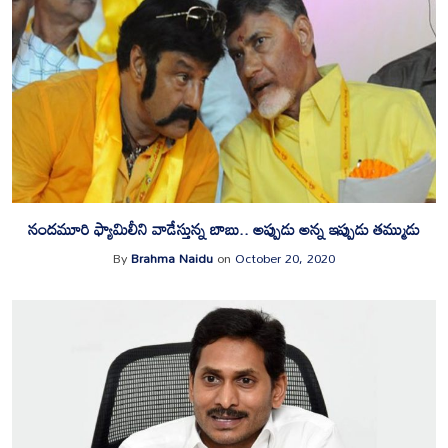
నందమూరి ఫ్యామిలీని వాడేస్తున్న బాబు.. అప్పుడు అన్న ఇప్పుడు తమ్ముడు
By
Brahma Naidu
on
October 20, 2020