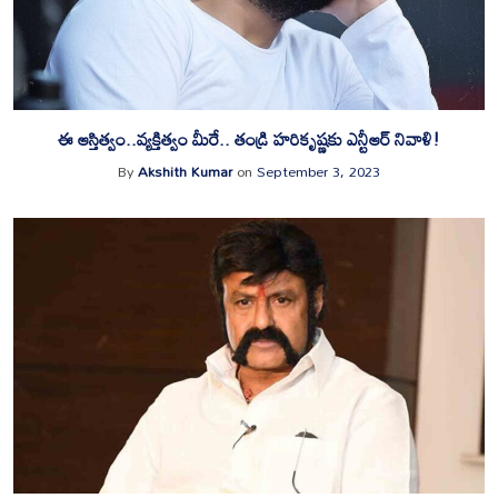
ఈ ఆస్తిత్వం..వ్యక్తిత్వం మీరే.. తండ్రి హరికృష్ణకు ఎన్టీఆర్‌ నివాళి!
By
Akshith Kumar
on
September 3, 2023