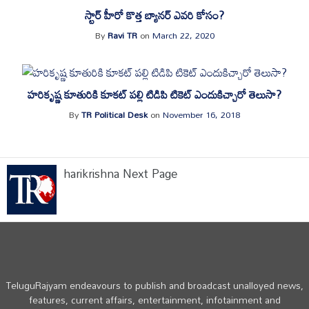
స్టార్ హీరో కొత్త బ్యాన‌ర్ ఎవ‌రి కోసం?
By
Ravi TR
on
March 22, 2020
హరికృష్ణ కూతురికి కూకట్ పల్లి టిడిపి టికెట్ ఎందుకిచ్చారో తెలుసా?
By
TR Political Desk
on
November 16, 2018
harikrishna Next Page
TeluguRajyam endeavours to publish and broadcast unalloyed news,
features, current affairs, entertainment, infotainment and