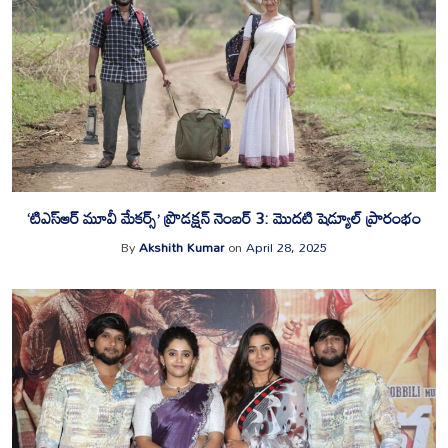
‘టిఎస్ఆర్ మూవీ మేకర్స్’ ప్రొడక్షన్ నెంబర్ 3: మొదటి షెడ్యూల్ ప్రారంభం
By
Akshith Kumar
on
April 28, 2025