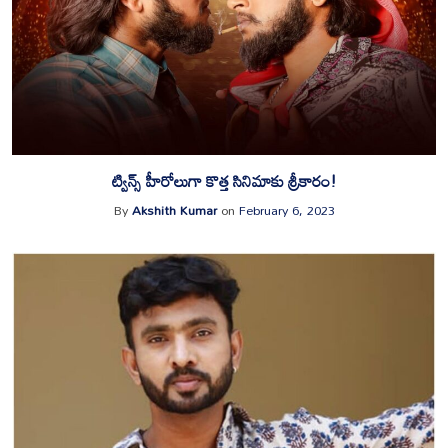
ట్విన్స్‌ హీరోలుగా కొత్త సినిమాకు శ్రీ‌కారం!
By
Akshith Kumar
on
February 6, 2023