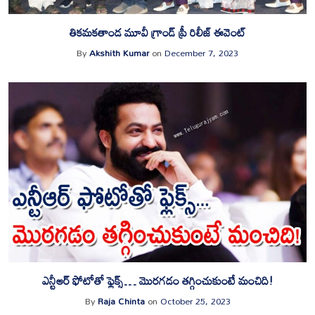
తికమకతాండ మూవీ గ్రాండ్ ప్రీ రిలీజ్ ఈవెంట్
By
Akshith Kumar
on
December 7, 2023
ఎన్టీఆర్ ఫోటోతో ఫ్లెక్స్… మొరగడం తగ్గించుకుంటే మంచిది!
By
Raja Chinta
on
October 25, 2023