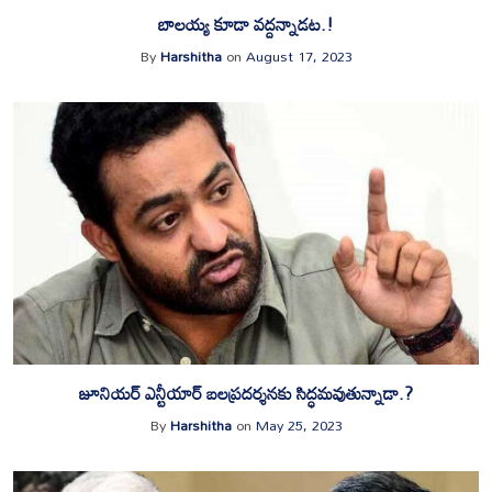
బాలయ్య కూడా వద్దన్నాడట.!
By
Harshitha
on
August 17, 2023
జూనియర్ ఎన్టీయార్ బలప్రదర్శనకు సిద్ధమవుతున్నాడా.?
By
Harshitha
on
May 25, 2023