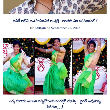
అదిరే అభిని అవమానించిన ఆ వ్యక్తి.. ఇంతకు ఏం జరిగిందంటే?
By
Sailajaa
on
September 22, 2022
ఒక్క మగాడు అంటూ రెచ్చిపోయిన కండక్టర్ ఝాన్సీ.. వైరల్ అవుతున్న
వీడియో…!