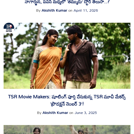
నాగార్జున, పవన్ మధ్యలో ‘తమ్ముడు’ స్టోరీ తెలుసా..?
By
Akshith Kumar
on
April 11, 2026
TSR Movie Makers: షూటింగ్ పూర్తి చేసుకున్న TSR మూవీ మేకర్స్
‘ప్రొడక్షన్ నెంబర్ 3’!
By
Akshith Kumar
on
June 3, 2025