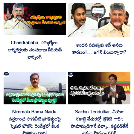
Chandrababu: ఎమ్మెల్యేలు,
ఇంధన సమస్యకు ఇదే అసలు
కార్యకర్తలకు చంద్రబాబు సీరియస్
కారణం!… జగన్ వింటున్నారా?
వార్నింగ్
Nimmala Rama Naidu:
Sachin Tendulkar: ఏయూ
ఉత్తరాంధ్ర సాగునీటి ప్రాజెక్టులపై
శతాబ్ది వేడుకల్లో ‘క్రికెట్ గాడ్’:
స్పెషల్ ఫోకస్: రెండేళ్లలో కీలక
సామాన్యుడిగానే వచ్చా.. కష్టపడితేనే
ప్రాజెక్టుల పూర్తి!
లక్ష్యం సాధ్యం- సచిన్