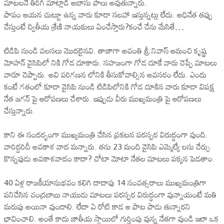
మాటలనే తిరిగి మాట్లాడి అబాసు పాలు అవుతున్నారు.
పాపం ఆయన చుట్టూ ఉన్న వారు కూడా సలహా ఇస్తున్నట్లు లేదు. అధినేత తప్పు
చేస్తుంటే ద్వితీయ శ్రేణి నాయకులు ఏంచేస్తారు?కంచే చేను మేసితే…
టిడిపి నుండి వలసలు మొదలైనవి. తాజాగా అవంతి శ్రీ నివాస్ ఆమంచి కృష్ణ
మోహన్ వైసిపిలో నికి గోడ దూకారు. సహజంగా గోడ దూకే వారు చెప్పే మాటలు
వారూ చెప్పారు. అవి పరిగణన లోనికి తీసుకోవాల్సిన అవసరం లేదు. ఎందు
కంటే గతంలో కూడా వైసిపి నుండి టిడిపిలోనికి గోడ దూకిన వారు కూడా విపక్ష
నేత జగన్ పై ఆరోపణలు చేశారు. ఇప్పుడు వీరు ముఖ్యమంత్రి పై ఆరోపణలు
చేస్తున్నారు.
కాని ఈ సందర్భంగా ముఖ్యమంత్రి చేసిన ప్రకటన పరస్పర విరుద్ధంగా వుంది.
వారిద్దరిదీ అవకాశ వాద మన్నారు. తను 23 మంది వైసిపి ఎమ్మెల్యే లను చేర్చు
కొన్నపుడు అవకాశవాదం కాదా? చోటా మోటా నేతల మాటలు పక్కన పెడతాం.
40 ఏళ్ల రాజకీయానుభవం కలిగి దాదాపు 14 సంవత్సరాలు ముఖ్యమంత్రిగా
పనిచేసిన చంద్రబాబు నాయుడు మాటలు పరస్పర విరుద్ధంగా వున్నాయంటే మతి
మరుపు అయినా వుండాలి. లేదా ఏ రోటి కాడ ఆ పాట పాడు తున్నారని
భావించాలి. అంతే కాదు జాతీయ స్థాయిలో గుర్తింపు వున్న నేతగా వుండి ఇలా ఒక