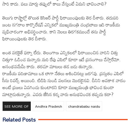
సారి కాదు. పలు మార్లు తప్పులో కాలు వేస్తుంటే ఏమని భావించాలి?
తెలుగు రాష్ట్రాల్లో తొలుత కెసిఆర్ పార్టీ ఫిరాయింపులకు తెర దీశారు. తదుపరి
జంట నగరాల కార్పొరేషన్ ఎన్నికలో ముఖ్యమంత్రి చంద్రబాబు ఇది రాజకీయ
వ్యభిచారంగా అభివర్ణించారు. కాని నెలలు తిరగకముందే తను పార్టీ
ఫిరాయింపులకు తెర దీశారు.
అంత వరకైతే ఫర్వా లేదు. తెలంగాణ ఎన్నికలలో ఫిరాయించిన వారిని చిత్తు
చిత్తుగా ఓడించ మన్నారు.మరి రేపు ఎపిలో కూడా ఇదే ప్రసంగాలు చేస్తారేమో.
అసంభవమేమీ కాదు. తరచూ మాటలు తడ బడు తున్నారు.
రాజకీయ పరిణామాలు ఒక లాగా నేతలు ఆశించినట్లు జరగవు. ప్రస్తుతం ఎపిలో
సీను రివర్స్ అయింది. టిడిపి నుండి వలసలు మొదలైనవి. దీనిని అవకాశ వాదం
అంటే ప్రజలు ఏవగించు కుంటారని కూడా ముఖ్యమంత్రి భావించ కుండా
మాట్లాడుతున్నారు. ఎవరు జేసిన కర్మ వారు అనుభవించక తప్పదు కదా?
SEE MORE OF
Andhra Pradesh
chandrababu naidu
Related Posts