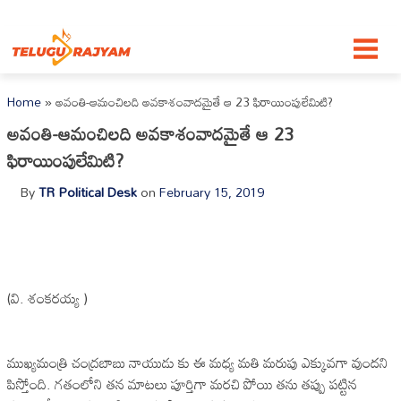
Skip to content
Home
»
అవంతి-ఆమంచిలది అవకాశంవాదమైతే ఆ 23 ఫిరాయింపులేమిటి?
అవంతి-ఆమంచిలది అవకాశంవాదమైతే ఆ 23
ఫిరాయింపులేమిటి?
By
TR Political Desk
on
February 15, 2019
(వి. శంకరయ్య )
ముఖ్యమంత్రి చంద్రబాబు నాయుడు కు ఈ మధ్య మతి మరుపు ఎక్కువగా వుందని
పిస్తోంది. గతంలోని తన మాటలు పూర్తిగా మరచి పోయి తను తప్పు పట్టిన