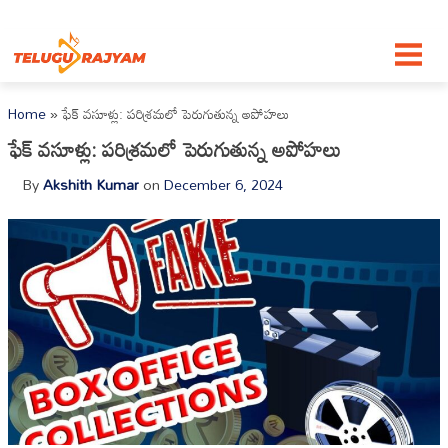
Skip to content
Home
»
ఫేక్ వసూళ్లు: పరిశ్రమలో పెరుగుతున్న అపోహలు
ఫేక్ వసూళ్లు: పరిశ్రమలో పెరుగుతున్న అపోహలు
By
Akshith Kumar
on
December 6, 2024