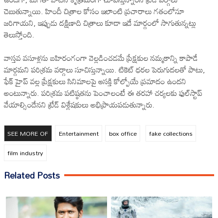
చెబుతున్నాయి. హిందీ చిత్రాల కోసం ఇలాంటి ప్రచారాలు గతంలోనూ
జరిగాయని, ఇప్పుడు దక్షిణాది చిత్రాలు కూడా ఇదే మార్గంలో సాగుతున్నట్లు
తెలుస్తోంది.
వాస్తవ వసూళ్లను బహిరంగంగా వెల్లడించడమే ప్రేక్షకుల నమ్మకాన్ని కాపాడే
మార్గమని పరిశ్రమ వర్గాలు సూచిస్తున్నాయి. టికెట్ ధరల పెరుగుదలతో పాటు,
ఫేక్ హైప్ వల్ల ప్రేక్షకులు సినిమాలపై ఆసక్తి కోల్పోయే ప్రమాదం ఉందని
అంటున్నారు. పరిశ్రమ పటిష్ఠతను పెంచాలంటే ఈ తరహా చర్యలకు ఫుల్‌స్టాప్
వేయాల్సిందేనని ట్రేడ్ విశ్లేషకులు అభిప్రాయపడుతున్నారు.
SEE MORE OF
Entertainment
box office
fake collections
film industry
Related Posts