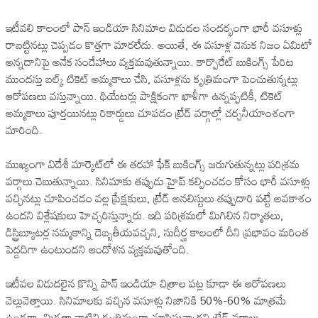
ఇటీవలి కాలంలో పాన్ ఇండియా సినిమాల విడుదల సందర్భంగా భారీ వసూళ్లు
రాబట్టినట్లు చెప్పడం కొత్తగా మారలేదు. అయితే, ఈ వసూళ్ల వెనుక నిజం ఏమిటో
అన్నదానిపై అనేక సందేహాలు వ్యక్తమవుతున్నాయి. కార్పొరేట్ బుకింగ్స్ పేరిట
ముందస్తు బల్క్ టికెట్ అమ్మకాలు చేసి, వసూళ్లను కృత్రిమంగా పెంచుతున్నట్లు
ఆరోపణలు వస్తున్నాయి. థియేటర్లు పాక్షికంగా ఖాళీగా ఉన్నప్పటికీ, టికెట్
అమ్మకాలు పూర్తయినట్లు రికార్డులు చూపడం ట్రేడ్ వర్గాల్లో చర్చనీయాంశంగా
మారింది.
ముఖ్యంగా విదేశీ మార్కెట్‌లో ఈ తరహా ఫేక్ బుకింగ్స్ జరుగుతున్నట్లు పరిశ్రమ
వర్గాలు చెబుతున్నాయి. సినిమాకు తప్పుడు హైప్ కల్పించడం కోసం భారీ వసూళ్లు
వచ్చినట్లు చూపించడం వల్ల ప్రేక్షకులు, ట్రేడ్ అనలిస్టులు తప్పుదారి పట్టే అవకాశం
ఉందని విశ్లేషకులు హెచ్చరిస్తున్నారు. ఇది పరిశ్రమలో మిగిలిన నిర్మాతలు,
డిస్ట్రిబ్యూటర్ల నమ్మకాన్ని దెబ్బతీయవచ్చని, సుదీర్ఘ కాలంలో దీని ప్రభావం మరింత
పెద్దదిగా ఉంటుందని ఆందోళన వ్యక్తమవుతోంది.
ఇటీవల విడుదలైన కొన్ని పాన్ ఇండియా చిత్రాల పట్ల కూడా ఈ ఆరోపణలు
వెల్లువెత్తాయి. సినిమాలకు వచ్చిన వసూళ్లు నిజానికి 50%-60% మాత్రమే
ఉండగా, మిగతా వాటిని కృత్రిమంగా చూపిస్తున్నారని ట్రేడ్ వర్గాలు