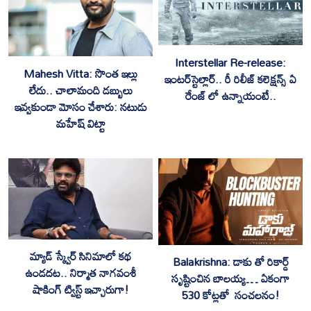
Interstellar Re-release:
‎Mahesh Vitta: సొంత ఇల్లు
ఇంటర్‌స్టెల్లార్.. రీ రిలీజ్ కలెక్షన్స్ ఏ
లేదు.. చాలామంది డబ్బులు
రేంజ్ లో ఉన్నాయంటే..
ఇవ్వకుండా మోసం చేశారు: నటుడు
మహేష్ విట్టా
మ్యాడ్ స్క్వేర్ సినిమాలో కథ
Balakrishna: డాకు తో రికార్డ్
ఉండదట.. నిర్మాత నాగవంశీ
సృష్టించిన బాలయ్య… ఏకంగా
షాకింగ్ ట్విస్ట్ ఇచ్చారుగా!
530 కోట్లతో సంచలనం!