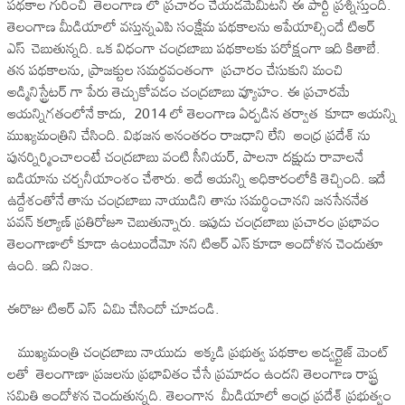
పథకాల గురించి తెలంగాణ లో ప్రచారం చేయడమేమిటని ఈ పార్టీ ప్రశ్నిస్తుంది.
తెలంగాణ మీడియాలో వస్తున్నఎపి సంక్షేమ పథకాలను ఆపేయాల్సిందే టిఆర్
ఎస్ చెబుతున్నది. ఒక విధంగా చంద్రబాబు పథకాలకు పరోక్షంగా ఇది కితాబే.
తన పథకాలను, ప్రాజక్టుల సమర్థవంతంగా ప్రచారం చేసుకుని మంచి
అడ్మినిస్ట్రేటర్ గా పేరు తెచ్చుకోవడం చంద్రబాబు వ్యూహం. ఈ ప్రచారమే
ఆయన్నిగతంలోనే కాదు, 2014 లో తెలంగాణ ఏర్పడిన తర్వాత కూడా ఆయన్ని
ముఖ్యమంత్రిని చేసింది. విభజన అనంతరం రాజధాని లేని ఆంధ్ర ప్రదేశ్ ను
పునర్నిర్మించాలంటే చంద్రబాబు వంటి సీనియర్, పాలనా దక్షుడు రావాలనే
ఐడియాను చర్చనీయాంశం చేశారు. అదే ఆయన్ని అధికారంలోకి తెచ్చింది. ఇదే
ఉద్దేశంతోనే తాను చంద్రబాబు నాయుడిని తాను సమర్థించానని జనసేననేత
పవన్ కల్యాణ్ ప్రతిరోజూ చెబుతున్నారు. ఇపుడు చంద్రబాబు ప్రచారం ప్రభావం
తెలంగాణాలో కూడా ఉంటుందేమో నని టిఆర్ ఎస్ కూడా ఆందోళన చెందుతూ
ఉంది. ఇది నిజం.
ఈరొజు టిఆర్ ఎస్ ఏమి చేసిందో చూడండి.
ముఖ్యమంత్రి చంద్రబాబు నాయుడు అక్కడి ప్రభుత్వ పథకాల అడ్వర్టైజ్ మెంట్
లతో తెలంగాణా ప్రజలను ప్రభావితం చేసే ప్రమాదం ఉందని తెలంగాణ రాష్ట్ర
సమితి ఆందోళన చెందుతున్నది. తెలంగాన మీడియాలో ఆంధ్ర ప్రదేశ్ ప్రభుత్వం