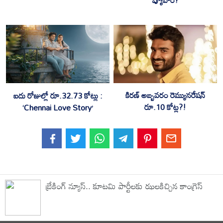
కిరణ్ అబ్బవరం రెమ్యునరేషన్
ఐదు రోజుల్లో రూ.32.73 కోట్లు :
రూ.10 కోట్ల?!
‘Chennai Love Story’
బ్రేకింగ్ న్యూస్.. కూటమి పార్టీలకు ఝలకిచ్చిన కాంగ్రెస్