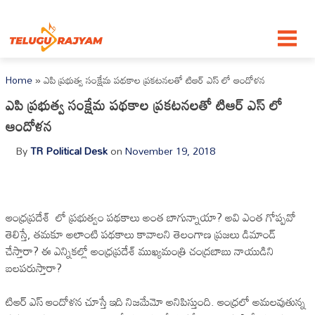
Skip to content
Home
»
ఎపి ప్రభుత్వ సంక్షేమ పథకాల ప్రకటనలతో టిఆర్ ఎస్ లో ఆందోళన
ఎపి ప్రభుత్వ సంక్షేమ పథకాల ప్రకటనలతో టిఆర్ ఎస్ లో
ఆందోళన
By
TR Political Desk
on
November 19, 2018
ఆంధ్రప్రదేశ్ లో ప్రభుత్వం పథకాలు అంత బాగున్నాయా? అవి ఎంత గోప్పవో
తెలిస్తే, తమకూ అలాంటి పథకాలు కావాలని తెలంగాణ ప్రజలు డిమాండ్
చేస్తారా? ఈ ఎన్నికల్లో అంధ్రప్రదేశ్ ముఖ్యమంత్రి చంద్రబాబు నాయుడిని
బలపరుస్తారా?
టిఆర్ ఎస్ ఆందోళన చూస్తే ఇది నిజమేమో అనిపిస్తుంది. ఆంధ్రలో అమలవుతున్న