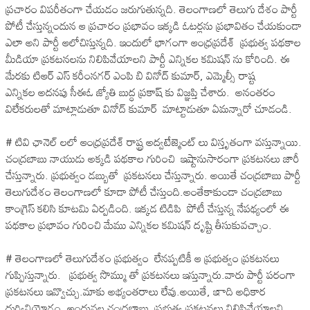
ప్రచారం విపరీతంగా చేయడం జరుగుతున్నది. తెలంగాణలో తెలుగు దేశం పార్టీ
పోటీ చేస్తున్నందున ఆ ప్రచారం ప్రభావం ఇక్కడి ఓటర్లను ప్రభావితం చేయకుండా
ఎలా అని పార్టీ ఆలోచిస్తున్నది. ఇందులో భాగంగా ఆంధ్రప్రదేశ్ ప్రభుత్వ పథకాల
మీడియా ప్రకటనలను నిలిపివేయాలని పార్టీ ఎన్నికల కమిషన్ ను కోరింది. ఈ
మేరకు టిఆర్ ఎస్ కరీంనగర్ ఎంపి బి వినోద్ కుమార్, ఎమ్మెల్సీ రాష్ట
ఎన్నికల అదనపు సీఈఓ జ్యోతి బుద్ధ ప్రకాష్ కు విజ్ఞప్తి చేశారు. అనంతరం
విలేకరులతో మాట్లాడుతూ వినోద్ కుమార్ మాట్టాడుతూ ఏమన్నారో చూడండి.
# టివి ఛానెల్ లలో ఆంధ్రప్రదేశ్ రాష్ట్ర అద్వటేజ్మెంట్ లు విస్తృతంగా వస్తున్నాయి.
చంద్రబాబు నాయుడు అక్కడి పథకాల గురించి ఇష్టానుసారంగా ప్రకటనలు జారీ
చేస్తున్నారు. ప్రభుత్వం డబ్బుతో ప్రకటనలు చేస్తున్నారు. అయితే చంద్రబాబు పార్టీ
తెలుగుదేశం తెలంగాణలో కూడా పోటీ చేస్తుంది.అంతేకాకుండా చంద్రబాబు
కాంగ్రెస్ కలిసి కూటమి ఏర్పడింది. ఇక్కడ టిడిపి పోటీ చేస్తున్న నేపథ్యంలో ఈ
పథకాల ప్రభావం గురించి మేము ఎన్నికల కమిషన్ దృష్టి తీసుకువచ్చాం.
# తెలంగాణలో తెలుగుదేశం ప్రభుత్వం లేనప్పటికీ ఆ ప్రభుత్వం ప్రకటనలు
గుప్పిస్తున్నారు. ప్రభుత్వ సొమ్ము తో ప్రకటనలు ఇస్తున్నారు.వారు పార్టీ పరంగా
ప్రకటనలు ఇవ్వొచ్చు.మాకు అభ్యంతరాలు లేవు.అయితే, ఇాది అధికార
దుర్వినియోగం. అందువల్ల చంద్రబాబు ప్రభుత్వ ప్రకటనలు నిలిపివేయాలని