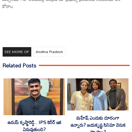
కోరాం.
SEE MORE OF
Andhra Pradesh
Related Posts
మహేష్ ఎందుకు దూరంగా
ఉదయ్ కృష్ణారెడ్డి.. IPS కెరీర్ ఇక
ఉన్నారు? జయకృష్ణ సినిమా వెనుక
ఏమవుతుంది?
వ్యూహం?