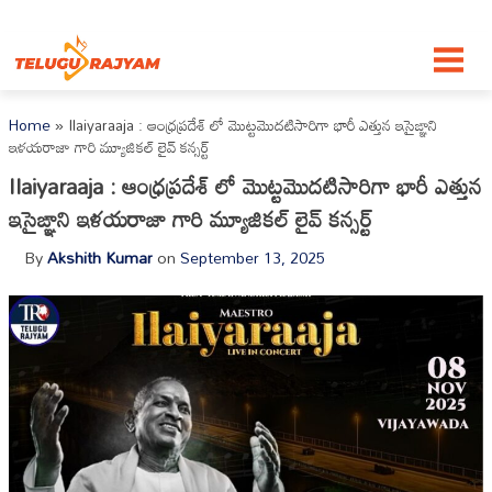
Skip to content
Home
»
Ilaiyaraaja : ఆంధ్రప్రదేశ్ లో మొట్టమొదటిసారిగా భారీ ఎత్తున ఇసైఙ్ఞాని
ఇళయరాజా గారి మ్యూజికల్ లైవ్ కన్సర్ట్
Ilaiyaraaja : ఆంధ్రప్రదేశ్ లో మొట్టమొదటిసారిగా భారీ ఎత్తున
ఇసైఙ్ఞాని ఇళయరాజా గారి మ్యూజికల్ లైవ్ కన్సర్ట్
By
Akshith Kumar
on
September 13, 2025