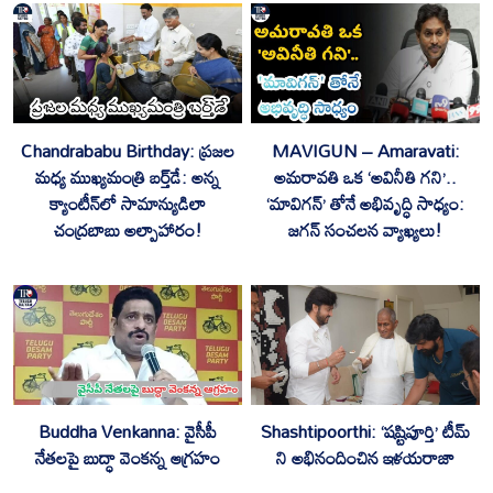
Chandrababu Birthday: ప్రజల
MAVIGUN – Amaravati:
మధ్య ముఖ్యమంత్రి బర్త్‌డే: అన్న
అమరావతి ఒక ‘అవినీతి గని’..
క్యాంటీన్‌లో సామాన్యుడిలా
‘మావిగన్’ తోనే అభివృద్ధి సాధ్యం:
చంద్రబాబు అల్పాహారం!
జగన్ సంచలన వ్యాఖ్యలు!
Buddha Venkanna: వైసీపీ
Shashtipoorthi: ‘షష్టిపూర్తి’ టీమ్
నేతలపై బుద్ధా వెంకన్న ఆగ్రహం
ని అభినందించిన ఇళయరాజా