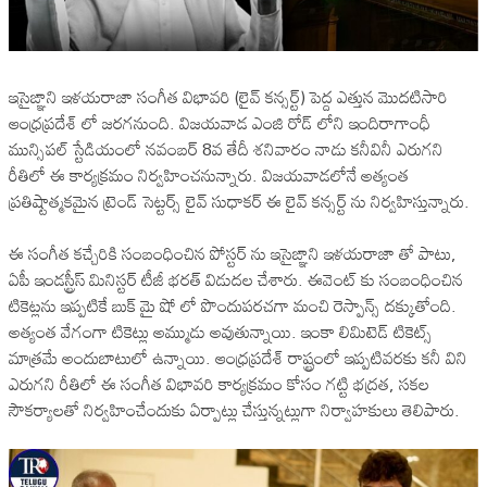
ఇసైఙ్ఞాని ఇళయరాజా సంగీత విభావరి (లైవ్ కన్సర్ట్) పెద్ద ఎత్తున మొదటిసారి
ఆంధ్రప్రదేశ్ లో జరగనుంది. విజయవాడ ఎంజి రోడ్ లోని ఇందిరాగాంధీ
మున్సిపల్ స్టేడియంలో నవంబర్ 8వ తేదీ శనివారం నాడు కనీవినీ ఎరుగని
రీతిలో ఈ కార్యక్రమం నిర్వహించనున్నారు. విజయవాడలోనే అత్యంత
ప్రతిష్టాత్మకమైన ట్రెండ్ సెట్టర్స్ లైవ్ సుధాకర్ ఈ లైవ్‌ కన్సర్ట్‌ ను నిర్వహిస్తున్నారు.
ఈ సంగీత కచ్చేరికి సంబంధించిన పోస్టర్‌ ను ఇసైఙ్ఞాని ఇళయరాజా తో పాటు,
ఏపీ ఇండస్ట్రీస్ మినిస్టర్ టీజీ భరత్ విడుదల చేశారు. ఈవెంట్ కు సంబంధించిన
టికెట్లను ఇప్పటికే బుక్ మై షో లో పొందుపరచగా మంచి రెస్పాన్స్ దక్కుతోంది.
అత్యంత వేగంగా టికెట్లు అమ్ముడు అవుతున్నాయి. ఇంకా లిమిటెడ్ టికెట్స్
మాత్రమే అందుబాటులో ఉన్నాయి. ఆంధ్రప్రదేశ్ రాష్ట్రంలో ఇప్పటివరకు కనీ విని
ఎరుగని రీతిలో ఈ సంగీత విభావరి కార్యక్రమం కోసం గట్టి భద్రత, సకల
సౌకర్యాలతో నిర్వహించేందుకు ఏర్పాట్లు చేస్తున్నట్లుగా నిర్వాహకులు తెలిపారు.