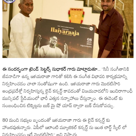
ఈ సందర్భంగా ట్రెండ్ సెట్టర్స్ సుధాకర్ గారు మాట్లాడుతూ..
“సినీ సంగీతానికి
జీవనాడిగా ఉన్న ఇళయరాజా గారితో కలిసి ఈ సంగీత విభావరి కార్యక్రమాన్ని
నిర్వహించడం చాలా సంతోషంగా ఉంది. ఇళయరాజా గారు మొదటిసారి
ఆంధ్రప్రదేశ్లో నిర్వహిస్తున్న లైవ్ కన్సర్ట్‌ కావడంతో విజయవాడలోని ఇందిరాగాంధీ
మున్సిపల్ స్టేడియంలో భారీ ఎత్తున సన్నాహాలు చేస్తున్నాం. ఈ ఈవెంట్ కు
సంబంధించిన టిక్కెట్లను బుక్ మై షో యాప్‌ ద్వారా బుక్‌ చేసుకోవచ్చు.
80 మంది సభ్యుల బృందంతో ఇళయరాజా గారు ఈ లైవ్ కన్సర్ట్ కు
హాజరవుతున్నారు. ఏపీలో ఇలాంటి మ్యూజికల్ కన్సర్ట్ ను ఇంత లార్జ్ స్కేల్ లో
నిర్వహించడం ఇదే మొదటిసారి” అని చెప్పారు.