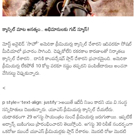
క్యాన్సిల్ మాట అస‌త్యం.. అభిమానుల‌కు గుడ్ న్యూస్!
మోస్ట్ అవైటెడ్ `సాహో` అమెరికా ప్రీమియ‌ర్లు క్యాన్సిల్ చేశార‌ని ఇదివ‌ర‌కూ సోష‌ల్
మీడియాలో ప్ర‌చారం సాగింది. చెప్పుకోలేని ర‌క‌ర‌కాల కార‌ణాల‌తో నిర్మాత‌లు
క్యాన్సిల్ చేశార‌ని.. దానికి కాంప‌న్సేష‌న్ ప్లాన్ చేశార‌ని ప్ర‌చార‌మైంది. అమెరికా
ప్రీమియ‌ర్లు లేక‌పోతే 10 కోట్ల వ‌ర‌కూ న‌ష్టం త‌ప్ప‌ద‌ని పంపిణీదారులు అంచ‌నా
వేసిన‌ట్టు చెప్పుకున్నారు.
<
p style=”text-align: justify”>అయితే ఇదేదీ నిజం కాద‌ని యు.వి.సంస్థ
స‌న్నిహితులు చెబుతున్నారు. యూఎస్ ప్రీమియ‌ర్లు క్యాన్సిల్ చేయ‌లేదు.
య‌థాత‌థంగా 29 ఆగ‌స్టు సాయంత్రం నుంచే ప్రీమియ‌ర్లు జ‌రుగుతాయి. ఇప్ప‌టికే
అడ్వాన్స్ బుకింగులు ప్రారంభించార‌ని తెలుస్తోంది. ఆగ‌స్టు 30 రిలీజ్ సంద‌ర్భంగా
ఒక‌రోజు ముందే యూఎస్ ప్రీమియ‌ర్ల‌కు ప్లాన్ చేశార‌ట‌. మొద‌టి రోజు మొద‌టి