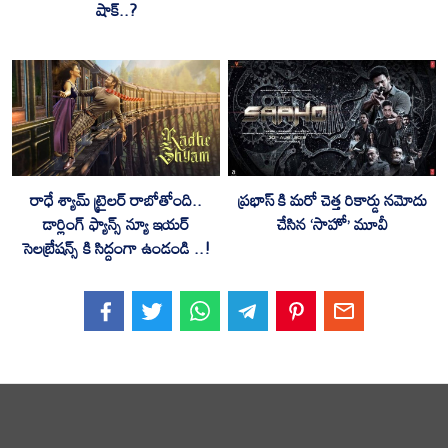
షాక్..?
రాధే శ్యామ్ ట్రైలర్ రాబోతోంది..
ప్రభాస్ కి మరో చెత్త రికార్డు నమోదు
డార్లింగ్ ఫ్యాన్స్ న్యూ ఇయర్
చేసిన ‘సాహో’ మూవీ
సెలబ్రేషన్స్ కి సిద్దంగా ఉండండి ..!