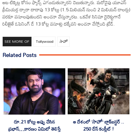
ఆట టిక్కెట్ల కోసం ఫ్యాన్స్ ఎగ‌బ‌డుతున్నార‌ని చెబుతున్నారు. మ‌రోవైపు యూఎస్
ప్రీమియ‌ర్ల ద్వారా దాదాపు 13 కోట్లు (1.5 మిలియ‌న్ నుంచి 2 మిలియ‌న్ డాల‌ర్లు)
వ‌రకూ వ‌సూల‌వుతుంద‌ని అంచ‌నా వేస్తున్నార‌ట‌. ఒక‌వేళ సినిమా డైరెక్టుగానే
రిలీజైతే ఓపెనింగ్ డే 13 కోట్ల వ‌సూళ్లు ద‌క్కేవ‌ని అంచ‌నా వేస్తోంది ట్రేడ్.
SEE MORE OF
Tollywood
సాహో
Related Posts
ఆ దేశంలో ‘సాహో’ బ్లాక్‌బస్టర్ ..
రూ.21 కోట్లు అప్పు చేసిన
250 డేస్ కంప్లీట్ !
ప్రభాస్…కారణం ఏమిటో తెలిస్తే