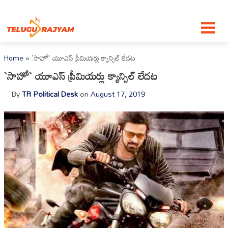
Skip to content
Home
»
`సాహో` యూఎస్ ప్రీమియ‌ర్లు క్యాన్సిల్ లేద‌ట‌
`సాహో` యూఎస్ ప్రీమియ‌ర్లు క్యాన్సిల్ లేద‌ట‌
By
TR Political Desk
on
August 17, 2019