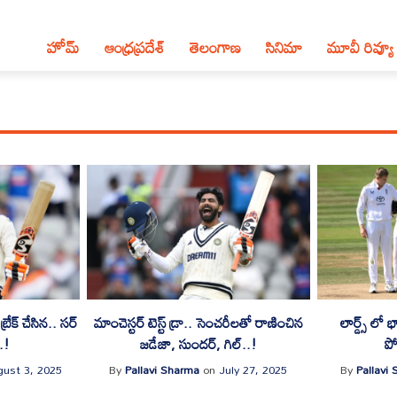
హోమ్
ఆంధ్ర‌ప్ర‌దేశ్‌
తెలంగాణ‌
సినిమా
మూవీ రివ్యూ
బ్రేక్ చేసిన.. సర్
మాంచెస్టర్ టెస్ట్ డ్రా.. సెంచరీలతో రాణించిన
లార్డ్స్ ల
.!
జడేజా, సుందర్, గిల్..!
ప
ust 3, 2025
By
Pallavi Sharma
on
July 27, 2025
By
Pallavi