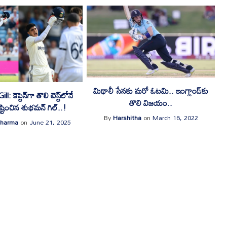
మిథాలీ సేనకు మరో ఓటమి.. ఇంగ్లాండ్‌కు
 కెప్టెన్‌గా తొలి టెస్ట్‌లోనే
తొలి విజయం..
ృష్టించిన శుభమన్ గిల్..!
By
Harshitha
on
March 16, 2022
Sharma
on
June 21, 2025