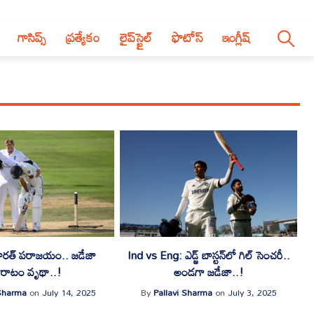
గాసిప్స్
ప్రత్యేకం
లైప్‌స్టైల్‌
ఫొటోస్
ఇంగ్లీష్
ో భారత్ పరాజయం.. జడేజా
Ind vs Eng: ఎడ్జ్ బాస్టన్‌లో గిల్ సెంచరీ..
ోరాటం వృథా..!
అండగా జడేజా..!
 Sharma
on
July 14, 2025
By
Pallavi Sharma
on
July 3, 2025