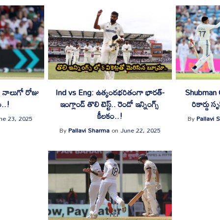
.. నాలుగో రోజు
Ind vs Eng: ఉత్కంఠభరితంగా భారత్-
Shubman Gill:
ం..!
ఇంగ్లాండ్ తొలి టెస్ట్.. రెండో ఇన్నింగ్స్
రికార్డు స
కీలకం..!
ne 23, 2025
By
Pallavi 
By
Pallavi Sharma
on
June 22, 2025