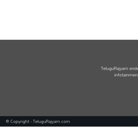
TeluguRajyam endea
infotainment
© Copyright - TeluguRajyam.com