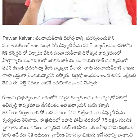
Pawan Kalyan: పంచాయతీరాజ్ దినోత్సవాన్ని పురస్కరించుకొని
పంచాయతీరాజ్ శాఖ మంత్రి ఏపీ డిప్యూటీ సీఎం పవన్ కళ్యాణ్ అమరావతిలోని
సికె కన్వెన్షన్ లో ఏర్పాటు చేసిన పంచాయతీరాజ్ దినోత్సవ కార్యక్రమంలో
పాల్గొన్నారు.మంగళగిరిలో జరిగిన జాతీయ పంచాయతీ రాజ్ దినోత్సవంలో
పవన్ కళ్యాణ్ ప్రసంగిస్తూ కీలక వ్యాఖ్యలు చేశారు. తాను పంచాయతీరాజ్ శాఖను
చాలా ఇష్టంగా ఎంచుకున్నానని చెప్పారు. పల్లెల్లో ఉండడం అంటే తనకు ఇష్టమని
తెలిపారు. పల్లె నిధులు వాటికే ఉపయోగించాలని చెప్పారు.
కూటమి ప్రభుత్వం అధికారంలోకి వచ్చిన తర్వాత అధికారుల కృషితో పల్లెల్లో
అభివృద్ధి కార్యక్రమాలు వేగవంతం అవుతున్నాయని పవన్ కళ్యాణ్
తెలిపారు.బిల్లులు రాక పోయిన పనులు చేసిన గుత్తేదారులకు డిప్యూటీ సీఎం
కృతజ్ఞతలు తెలిపారు. ఈ క్రమంలో ఉపాధి హామీ పథకంలో 75 లక్షల మందికి
పైగా శ్రామికులు నిధులు ఇచ్చామని పవన్ తెలిపారు. ఇక ఉపాధి హామీ పథకంలో
కూలి అనే పదానికి బదులుగా గ్రామీణ వికాస శ్రామికుడు అనే పదాన్ని వాడాలని