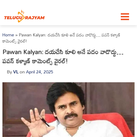
Skip to content
Home
»
Pawan Kalyan: దయచేసి కూలి అనే పదం వాడొద్దు… పవన్ కళ్యాణ్
కామెంట్స్ వైరల్!
Pawan Kalyan: దయచేసి కూలి అనే పదం వాడొద్దు…
పవన్ కళ్యాణ్ కామెంట్స్ వైరల్!
By
VL
on
April 24, 2025