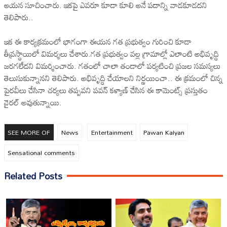
ఆయన సూచించారు. ఇకపై ఎవరూ కూడా కూలి అనే పదాన్ని వాడకూడదని
తెలిపారు..
ఇక ఈ కార్యక్రమంలో భాగంగా ఈయన గత ప్రభుత్వం గురించి కూడా
తీవ్రస్థాయిలో విమర్శలు చేశారు.గత ప్రభుత్వం వల్ల గ్రామాల్లో ఎలాంటి అభివృద్ధి
జరగలేదని విమర్శించారు. గతంలో చాలా తండాలో పర్యటించి ప్రజల సమస్యలు
తెలుసుకున్నానని తెలిపారు. అభివృద్ధి చేయాలని నిర్ణయించా.. ఈ క్రమంలో చిన్న
పైరవీలు చేసినా చర్యలు తప్పవని పవన్ కళ్యాణ్ చేసిన ఈ కామెంట్స్ ప్రస్తుతం
వైరల్ అవుతున్నాయి.
SEE MORE OF
News
Entertainment
Pawan Kalyan
Sensational comments
Related Posts