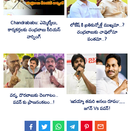
Chandrababu: ఎమ్మెల్యేలు,
లోకేష్ కి బ్రతికున్నోళ్లే ముఖ్యమా..?
కార్యకర్తలకు చంద్రబాబు సీరియస్
చంద్రబాబుకు చావులోనూ
వార్నింగ్
పంతమా..?
వర్మ, దొరబాబుకు చెలగాటం..
‘ఇదయ్యా తమరి అసలు రూపం’…
పవన్ కు ప్రాణసంకటం..!
జగన్ Vs పవన్!