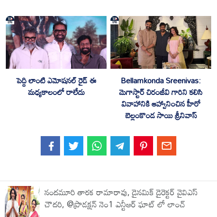
Bellamkonda Sreenivas:
పెద్ది లాంటి ఎమోషనల్ రైడ్ ఈ
మెగాస్టార్ చిరంజీవి గారిని కలిసి
మధ్యకాలంలో రాలేదు
వివాహానికి ఆహ్వానించిన హీరో
బెల్లంకొండ సాయి శ్రీనివాస్
నందమూరి తారక రామారావు, డైనమిక్ డైరెక్టర్ వైవిఎస్
చౌదరి, @ప్రొడక్షన్ నెం1 ఎన్టీఆర్ ఘాట్ లో లాంచ్