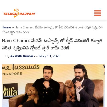
Skip to content
Home
»
Ram Charan: మేడమ్ టుస్సాడ్స్ లో క్వీన్ ఎలిజబెత్ తర్వాత చరిత్ర సృష్టించిన
గ్లోబల్ స్టార్ రామ్ చరణ్
Ram Charan: మేడమ్ టుస్సాడ్స్ లో క్వీన్ ఎలిజబెత్ తర్వాత
చరిత్ర సృష్టించిన గ్లోబల్ స్టార్ రామ్ చరణ్
By
Akshith Kumar
on
May 13, 2025