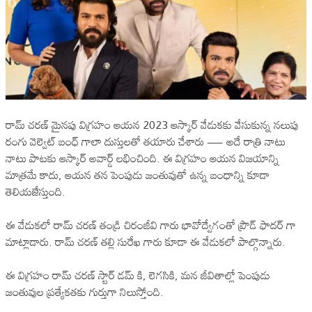
రామ్ చరణ్ మైనపు విగ్రహం ఆయన 2023 ఆస్కార్ వేడుకకు వేసుకున్న నలుపు
రంగు వెల్వెట్ బంధ్ గాలా దుస్తులతో తయారు చేశారు — అదే రాత్రి నాటు
నాటు పాటకు ఆస్కార్ అవార్డ్ లభించింది. ఈ విగ్రహం ఆయన విజయాన్ని
మాత్రమే కాదు, ఆయన తన పెంపుడు జంతువుతో ఉన్న బంధాన్ని కూడా
తెలియజేస్తుంది.
ఈ వేడుకలో రామ్ చరణ్ తండ్రి చిరంజీవి గారు భావోద్వేగంతో ప్రౌడ్ ఫాదర్ గా
మాట్లాడారు. రామ్ చరణ్ తల్లి సురేఖ గారు కూడా ఈ వేడుకలో పాల్గొన్నారు.
ఈ విగ్రహం రామ్ చరణ్ స్టార్ డమ్ కి, లెగసికి, మన జీవితాల్లో పెంపుడు
జంతువుల ప్రత్యేకతకు గుర్తుగా నిలుస్తోంది.