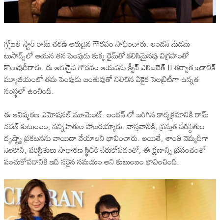
గ్లోబల్ స్టార్ రామ్ చరణ్ అరుదైన గౌరవం సాధించారు. లండన్ మేడమ్
టుసాడ్స్‌లో ఆయన తన పెంపుడు కుక్క రైమ్‌తో కలిసిమైనపు విగ్రహంతో
కొలువుదీరారు. ఈ అరుదైన గౌరవం ఆయనను క్వీన్ ఎలిజబెత్ II తర్వాత ఐకానిక్
మ్యూజియంలో తమ పెంపుడు జంతువుతో నిలిచిన ఏకైక సెలబ్రిటీగా ఉన్నత
సంస్థలో ఉంచింది.
ఈ ఆవిష్కరణ ఎమోషనల్ మూమెంట్. లండన్ లో జరిగిన కార్యక్రమానికి రామ్
చరణ్ కుటుంబం, సన్నిహితుల హాజరయ్యారు. వాస్తవానికి, ప్రస్తుత పరిస్థితుల
దృష్ట్యా ప్రకటనను వాయిదా వేయాలని భావించారు. అయితే, శాంతి నెమ్మదిగా
నెలకొని, పరిస్థితులు సాధారణ స్థితికి చేరుకోవడంతో, ఈ క్షణాన్ని ప్రపంచంతో
పంచుకోవడానికి ఇది సరైన సమయం అని కుటుంబం భావించింది.