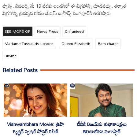
ఫ్యాన్స్, విజిటర్స్ మే 19 వరకు లండన్‌లో ఈ విగ్రహాన్ని చూడవచ్చు. తర్వాత
విగ్రహాన్ని ప్రదర్శన కోసం మేడమ్ టుసాడ్స్ సింగపూర్‌కి తరలిస్తారు.
SEE MORE OF
News Press
Chiranjeevi
Madame Tussauds London
Queen Elizabeth
Ram charan
Rhyme
Related Posts
టీవీకే విజయ్‌కు శుభాకాంక్షలు
Vishwambhara Movie: త్రిషా
తెలియజేసిన మెగాస్టార్
కృష్ణన్‌ స్పెషల్ పోస్టర్ రిలీజ్