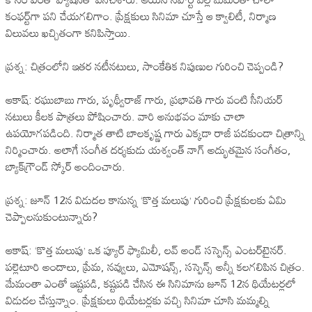
కంఫర్ట్‌గా పని చేయగలిగాం. ప్రేక్షకులు సినిమా చూస్తే ఆ క్వాలిటీ, నిర్మాణ
విలువలు ఖచ్చితంగా కనిపిస్తాయి.
ప్రశ్న: చిత్రంలోని ఇతర నటీనటులు, సాంకేతిక నిపుణుల గురించి చెప్పండి?
ఆకాష్: రఘుబాబు గారు, పృథ్వీరాజ్ గారు, ప్రభావతి గారు వంటి సీనియర్
నటులు కీలక పాత్రలు పోషించారు. వారి అనుభవం మాకు చాలా
ఉపయోగపడింది. నిర్మాత తాటి బాలకృష్ణ గారు ఎక్కడా రాజీ పడకుండా చిత్రాన్ని
నిర్మించారు. అలాగే సంగీత దర్శకుడు యశ్వంత్ నాగ్ అద్భుతమైన సంగీతం,
బ్యాక్‌గ్రౌండ్ స్కోర్ అందించారు.
ప్రశ్న: జూన్ 12న విడుదల కానున్న ‘కొత్త మలుపు’ గురించి ప్రేక్షకులకు ఏమి
చెప్పాలనుకుంటున్నారు?
ఆకాష్: ‘కొత్త మలుపు’ ఒక ప్యూర్ ఫ్యామిలీ, లవ్ అండ్ సస్పెన్స్ ఎంటర్‌టైనర్.
పల్లెటూరి అందాలు, ప్రేమ, నవ్వులు, ఎమోషన్స్, సస్పెన్స్ అన్నీ కలగలిపిన చిత్రం.
మేమంతా ఎంతో ఇష్టపడి, కష్టపడి చేసిన ఈ సినిమాను జూన్ 12న థియేటర్లలో
విడుదల చేస్తున్నాం. ప్రేక్షకులు థియేటర్లకు వచ్చి సినిమా చూసి మమ్మల్ని