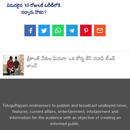
విడుదలైన 10 రోజులకే ఓటీటీలోకి
‘సర్కారు నౌకరి’!
శ్రీకాంత్ చేతుల మీదుగా ‘ఒక కోర్టు కేస్’ మూవీ టీజర్
లాంచ్
TeluguRajyam endeavours to publish and broadcast unalloyed news,
features, current affairs, entertainment, infotainment and
information for the audience with an objective of creating an
informed public.