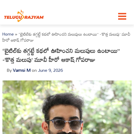
Skip to content
Home
»
“టైటిల్‌కు తగ్గట్టే కథలో ఊహించని మలుపులు ఉంటాయి” -‘కొత్త మలుపు’ మూవీ
హీరో ఆకాష్ గోపరాజు
“టైటిల్‌కు తగ్గట్టే కథలో ఊహించని మలుపులు ఉంటాయి”
-‘కొత్త మలుపు’ మూవీ హీరో ఆకాష్ గోపరాజు
By
Vamsi M
on
June 9, 2026