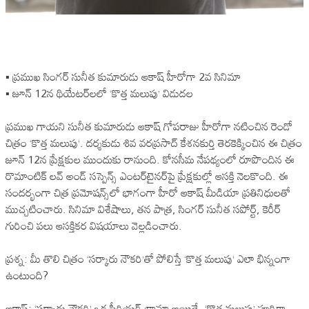
▪️ ప్రముఖ సింగ‌ర్ సునీత కుమారుడు ఆకాష్ హీరోగా 2వ సినిమా
▪️ జూన్ 12న థియేట‌ర్‌లలో ‘కొత్త మలుపు’ విడుద‌ల‌
ప్రముఖ గాయని సునీత కుమారుడు ఆకాష్ గోపరాజు హీరోగా నటించిన‌ రెండో
చిత్రం ‘కొత్త మలుపు’. దర్శకుడు శివ వరప్రసాద్ కేశనకుర్తి తెరకెక్కించిన ఈ చిత్రం
జూన్ 12న ప్రేక్షకుల ముందుకు రానుంది. కోనసీమ నేపథ్యంలో రూపొందిన ఈ
రొమాంటిక్ లవ్ అండ్ సస్పెన్స్ ఎంటర్‌టైనర్‌పై ప్రేక్షకుల్లో ఆసక్తి నెలకొంది. ఈ
సందర్భంగా చిత్ర ప్రమోషన్స్‌లో భాగంగా హీరో ఆకాష్ మీడియా ప్ర‌తినిధుల‌తో
ముచ్చటించారు. సినిమా విశేషాలు, తన పాత్ర, సింగర్ సునీత సపోర్ట్, కెరీర్
గురించి పలు ఆసక్తికర విషయాలు వెల్లడించారు.
ప్రశ్న: మీ తొలి చిత్రం ‘సర్కారు నౌకరి’తో పోలిస్తే ‘కొత్త మలుపు’ ఎలా భిన్నంగా
ఉంటుంది?
ఆకాష్: ‘సర్కారు నౌకరి’ ఒక పీరియడ్ డ్రామా అయితే, ‘కొత్త మలుపు’ పూర్తిగా