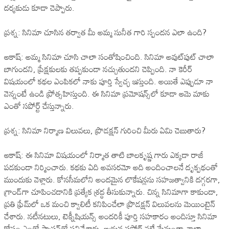
దర్శకుడు కూడా చెప్పారు.
ప్రశ్న: సినిమా చూసిన తర్వాత మీ అమ్మ సునీత గారి స్పందన ఎలా ఉంది?
ఆకాష్: అమ్మ సినిమా చూసి చాలా సంతోషించింది. సినిమా అవుట్‌పుట్ చాలా
బాగుందని, ప్రేక్షకులకు తప్పకుండా నచ్చుతుందని చెప్పింది. నా కెరీర్
విషయంలో కథల ఎంపికలో నాకు పూర్తి స్వేచ్ఛ ఇస్తుంది. అయితే ఎప్పుడూ నా
వెన్నంటే ఉండి ప్రోత్సహిస్తుంది. ఈ సినిమా ప్రమోషన్స్‌లో కూడా ఆమె మాకు
ఎంతో సపోర్ట్ చేస్తున్నారు.
ప్రశ్న: సినిమా నిర్మాణ విలువలు, ప్రొడక్షన్ గురించి మీరు ఏమి చెబుతారు?
ఆకాష్: ఈ సినిమా విషయంలో నిర్మాత తాటి బాలకృష్ణ గారు ఎక్కడా రాజీ
పడకుండా నిర్మించారు. కథకు ఏది అవసరమో అది అందించాలనే దృక్పథంతో
ముందుకు వెళ్లారు. కోనసీమలోని అందమైన లొకేషన్లను సహజత్వానికి దగ్గరగా,
గ్రాండ్‌గా చూపించడానికి ప్రత్యేక శ్రద్ధ తీసుకున్నారు. చిన్న సినిమాగా కాకుండా,
ప్రతి ఫ్రేమ్‌లో ఒక మంచి క్వాలిటీ కనిపించేలా ప్రొడక్షన్ విలువలను మెయింటైన్
చేశారు. నటీనటులు, టెక్నీషియన్స్ అందరికీ పూర్తి సహకారం అందిస్తూ సినిమా
కోసం ఎంతో ప్యాషన్‌తో పనిచేశారు. ఆయన సపోర్ట్ వల్లే మేమంతా చాలా