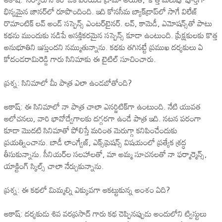
భిన్నమైన జానర్‌లో రూపొందింది. ఇది కోనసీమ బ్యాక్‌డ్రాప్‌లో సాగే విలేజ్
రొమాంటిక్ లవ్ అండ్ సస్పెన్స్ ఎంటర్‌టైనర్. లవ్, కామెడీ, ఎమోషన్స్‌తో పాటు
కథను ముందుకు నడిపే ఆసక్తికరమైన సస్పెన్స్ కూడా ఉంటుంది. ప్రేక్షకులకు కొత్త
అనుభూతిని ఇస్తుందని నమ్ముతున్నాను. క‌థ‌కు త‌గిన‌ట్టే ప్రముఖ దర్శకులు ఏ
కోదండరామిరెడ్డి గారు సినిమాకు ఈ టైటిల్ సూచించారు.
ప్రశ్న: సినిమాలో మీ పాత్ర ఎలా ఉండబోతోంది?
ఆకాష్: ఈ సినిమాలో నా పాత్ర చాలా ఎనర్జిటిక్‌గా ఉంటుంది. నేటి యువత
ఆలోచనలు, వారి భావోద్వేగాలకు దగ్గరగా ఉండే పాత్ర ఇది. నటన పరంగా
కూడా మొదటి సినిమాతో పోలిస్తే మరింత మెరుగ్గా కనిపించేందుకు
ప్రయత్నించాను. బాడీ లాంగ్వేజ్, ఎక్స్‌ప్రెషన్స్ విషయంలో ప్రత్యేక శ్రద్ధ
తీసుకున్నాను. సీనియ‌ర్‌ల స‌ల‌హాల‌తో, మా అమ్మ సూచ‌న‌ల‌తో నా ఫ‌ర్మార్మెన్స్,
యాక్టింగ్ స్కిల్స్ చాలా నేర్చుకున్నాను.
ప్రశ్న: ఈ కథలో మిమ్మల్ని ఎక్కువగా ఆకట్టుకున్న అంశం ఏది?
ఆకాష్: దర్శకుడు శివ వరప్రసాద్ గారు కథ చెప్పినప్పుడు అందులోని ట్విస్టులు