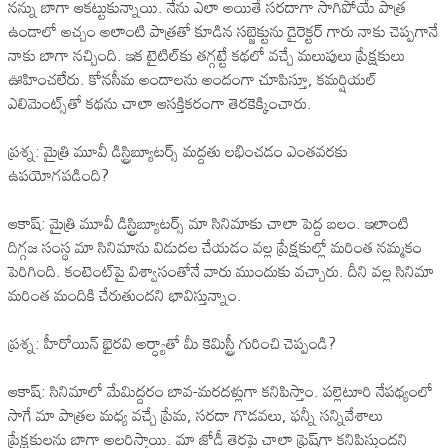
నన్ను బాగా ఆకట్టుకున్నాయి. నేను ఎలా అయితే స‌ర‌దాగా సాగిపోయే పాత్ర
ఉండాలో అచ్చం అలాంటి పాత్ర‌తో కూడిన స‌బ్జెక్టును డైరెక్ట‌ర్ గారు నాకు చెప్ప‌గానే
నాకు బాగా న‌చ్చింది. ఇక‌ టైటిల్‌కు తగ్గట్టే కథలో వచ్చే మలుపులు ప్రేక్షకులు
ఊహించలేరు. కోనసీమ అందాలను అందంగా చూపిస్తూ, కమర్షియల్
ఎలిమెంట్స్‌తో కథను చాలా ఆసక్తికరంగా తెరకెక్కించారు.
ప్రశ్న: మైత్రి మూవీ డిస్ట్రిబ్యూటర్స్ మద్దతు లభించడం ఎంతవరకు
ఉపయోగపడింది?
ఆకాష్: మైత్రి మూవీ డిస్ట్రిబ్యూటర్స్ మా సినిమాకు చాలా పెద్ద బలం. ఇలాంటి
దిగ్గ‌జ‌ సంస్థ మా సినిమాను విడుదల చేయడం వల్ల ప్రేక్షకుల్లో మరింత నమ్మకం
పెరిగింది. కంటెంట్‌పై విశ్వాసంతోనే వారు ముందుకు వచ్చారు. దీని వల్ల సినిమా
మరింత మందికి చేరుతుందని భావిస్తున్నాం.
ప్రశ్న: హీరోయిన్ భైరవి అర్ధ్యాతో మీ కెమిస్ట్రీ గురించి చెప్పండి?
ఆకాష్: సినిమాలో మేమిద్దరం బావ-మరదళ్లుగా కనిపిస్తాం. పల్లెటూరి నేపథ్యంలో
సాగే మా పాత్రల మధ్య వచ్చే ప్రేమ, సరదా గొడవలు, ఫన్నీ సన్నివేశాలు
ప్రేక్షకులను బాగా అలరిస్తాయి. మా జోడీ తెరపై చాలా ఫ్రెష్‌గా కనిపిస్తుందని