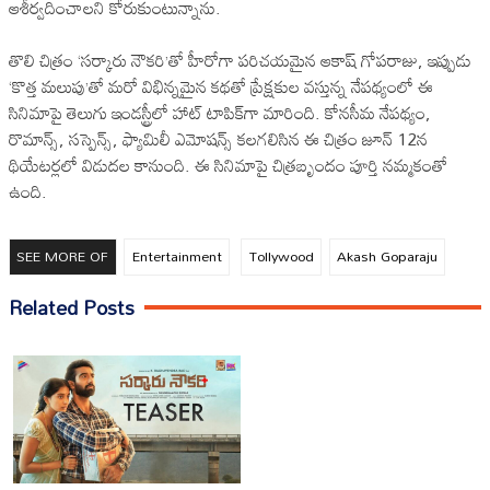
ఆశీర్వదించాలని కోరుకుంటున్నాను.
తొలి చిత్రం ‘సర్కారు నౌకరి’తో హీరోగా పరిచయమైన ఆకాష్ గోపరాజు, ఇప్పుడు
‘కొత్త మలుపు’తో మరో విభిన్నమైన కథతో ప్రేక్షకుల వస్తున్న నేప‌థ్యంలో ఈ
సినిమాపై తెలుగు ఇండ‌స్ట్రీలో హాట్ టాపిక్‌గా మారింది. కోనసీమ నేపథ్యం,
రొమాన్స్, సస్పెన్స్, ఫ్యామిలీ ఎమోషన్స్ కలగలిసిన ఈ చిత్రం జూన్ 12న
థియేటర్లలో విడుదల కానుంది. ఈ సినిమాపై చిత్రబృందం పూర్తి నమ్మకంతో
ఉంది.
SEE MORE OF
Entertainment
Tollywood
Akash Goparaju
Related Posts