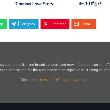
రూ.10 కోట్ల?!
‘Chennai Love Story’
pp
Telegram
Pinterest
Email
vours to publish and broadcast unalloyed news, features, current affa
 and information for the audience with an objective of creating an inf
Contact us:
newsdesk@telugurajyam.com