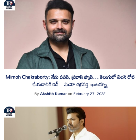
Mimoh Chakraborty: నేను పవన్, ప్రభాస్ ఫ్యాన్… తెలుగులో విలన్ రోల్
చేయడానికి రెడీ – మిమో చక్రవర్తి ఇంటర్వ్యూ
By
Akshith Kumar
on
February 27, 2025