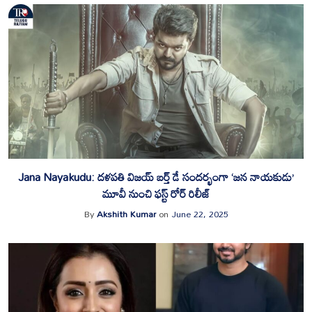
Jana Nayakudu: ద‌ళ‌ప‌తి విజ‌య్ బ‌ర్త్ డే సంద‌ర్భంగా ‘జ‌న నాయ‌కుడు’
మూవీ నుంచి ఫ‌స్ట్ రోర్ రిలీజ్‌
By
Akshith Kumar
on
June 22, 2025