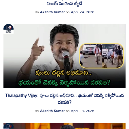
విజయ్ సంచలన ట్వీట్
By
Akshith Kumar
on
April 24, 2026
Thalapathy Vijay: పూలు చల్లిన అభిమాని.. భయంతో వెనక్కి వెళ్ళిపోయిన
దళపతి?
By
Akshith Kumar
on
April 13, 2026