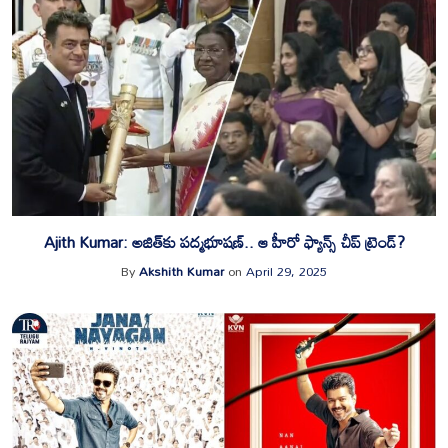
Ajith Kumar: అజిత్‌కు పద్మభూషణ్.. ఆ హీరో ఫ్యాన్స్ చీప్ ట్రెండ్?
By
Akshith Kumar
on
April 29, 2025