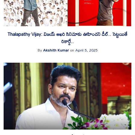
Thalapathy Vijay: విజయ్ ఆఖరి సినిమాకు ఊహించని డీల్.. సెట్టయితే
రికార్డే..
By
Akshith Kumar
on
April 5, 2025