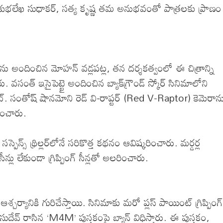
ులు శుభలేఖ సుధాకర్, సత్య కృష్ణ తమ అనుభవంతో పాత్రలకు ప్రాణం
అందించిన మోహన్ వడ్లపట్ల, త‌న ద‌ర్శ‌క‌త్వంలో ఈ చిత్రాన్ని
ు. వసంత్ ఇసైపెట్టై అందించిన బ్యాక్‌గ్రౌండ్ స్కోర్ సినిమాలోని
మ‌రో హైలైట్. సంతోష్ షానమోని రెడ్ వి-రాప్టర్ (Red V-Raptor) కెమెరాన
ించారు.
 థ్రిల్ల‌ర్‌లోనే స‌రికొత్త క‌థ‌నం ఆవిష్క‌రించారు. మర్డర్ల‌
న్లు లేకుండా గ్రిప్పింగ్ సీన్ల‌తో అల‌రించారు.
శ్చర్యానికి గురిచేస్తాయి. సినిమాకు మ‌రో ప్ల‌స్ పాయింట్ గ్రిప్పింగ్
ాసుదేవ్ రాసిన ‘M4M’ పుస్త‌కంపై బ్యాన్ విధిస్తారు. ఈ పుస్తకం,