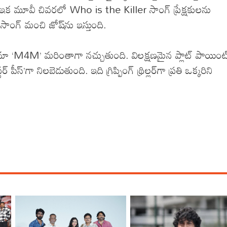
ూవీ చివ‌ర‌లో Who is the Killer సాంగ్ ప్రేక్ష‌కుల‌ను
 సాంగ్ మంచి జోష్‌ను ఇస్తుంది.
ి ఈ సినిమా ‘M4M’ మ‌రింతాగా న‌చ్చుతుంది. విలక్షణమైన ప్లాట్ పాయింట
స్’గా నిలబెడుతుంది. ఇది గ్రిప్పింగ్ థ్రిల్లర్‌గా ప్రతి ఒక్కరిని