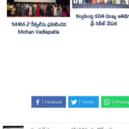
కల్వకుంట్ల కవిత ముఖ్య అతిథి
ప్రీ రిలీజ్ వేడుక
‘M4M-2’ సీక్వెల్‌ను ప్రకటించిన
Mohan Vadlapatla
Facebook
Twitter
Whatsa