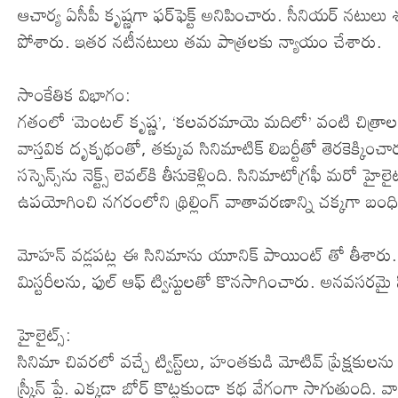
ఆచార్య ఏసీపీ కృష్ణగా ఫ‌ర్‌ఫెక్ట్ అనిపించారు. సీనియర్ నట
పోశారు. ఇత‌ర న‌టీన‌టులు త‌మ పాత్ర‌లకు న్యాయం చేశారు.
సాంకేతిక విభాగం:
గతంలో ‘మెంటల్ కృష్ణ’, ‘కలవరమాయె మదిలో’ వంటి చిత్రాలను 
వాస్తవిక దృక్పథంతో, తక్కువ సినిమాటిక్ లిబర్టీతో తెరకెక్కించార
సస్పెన్స్‌ను నెక్ట్స్ లెవ‌ల్‌కి తీసుకెళ్లింది. ​సినిమాటోగ్రఫీ 
ఉపయోగించి నగరంలోని థ్రిల్లింగ్ వాతావరణాన్ని చక్కగా బంధ
మోహన్ వడ్లపట్ల ఈ సినిమాను యూనిక్ పాయింట్ తో తీశారు. సస్పెన్స్
మిస్టరీల‌ను, ఫుల్ ఆఫ్ ట్విస్టులతో కొన‌సాగించారు. అన‌వ‌స‌ర‌మై సీ
​హైలైట్స్:
సినిమా చివరలో వచ్చే ట్విస్ట్‌లు, హంతకుడి మోటివ్ ప్రేక్షకులను ఆ
స్క్రీన్ ప్లే. ఎక్కడా బోర్ కొట్టకుండా కథ వేగంగా సాగుతుంది. వ