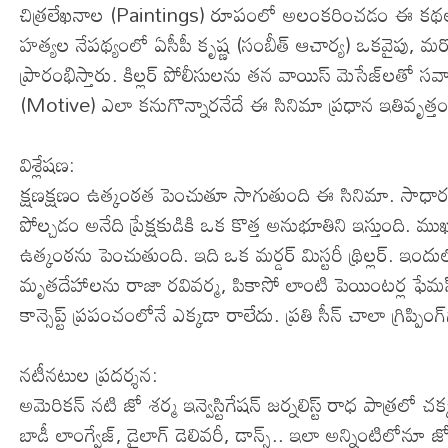
చిత్రలేఖనాల (Paintings) రూపంలో అలంకరించడం ఈ కథ
హత్యల నేపథ్యంలో ఏసీపీ కృష్ణ (సంబీత్ ఆచార్య) ఒక‌వైపు, మ‌రోవై
ప్రారంభిస్తారు. కిల్లర్ పోలీసులను తన వాయిస్ మెసేజ్‌లతో స
(Motive) ఎలా కనుగొన్నారనేదే ఈ సినిమా ప్రధాన ఇతివృత్తం
విశ్లేషణ:
క్ష‌ణ‌క్ష‌ణం ఉత్కంఠ‌త పెంచుతూ సాగుతుంది ఈ సినిమా. సాధారణ క
పోల్చడం అనేది ప్రేక్షకుడికి ఒక కొత్త అనుభూతిని ఇస్తుంది
ఉత్కంఠను పెంచుతుంది. ఇది ఒక మర్డర్ మిస్టరీ థ్రిల్లర్. ఇ
మృతదేహాలను రాజా రవివర్మ, పికాసో లాంటి పెయింటర్ల ఫేమ‌స
కాన్సెప్ట్ ప్రపంచంలోనే ఎక్కడా రాలేదు. ప్రతి సీన్ చాలా గ్రిప్పింగ్‌
నటీనటుల ప్రదర్శన:
అమెరికన్ నటి జో శర్మ ఇన్వెస్టిగేషన్ జర్నలిస్ట్ రాధ పాత్రలో చ‌
బాడీ లాంగ్వేజ్, డైలాగ్ డెలివరీ, డాన్స్.. ఇలా అన్నింటిలోనూ 