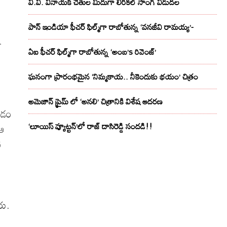
వి.వి. వినాయక్ చేతుల మీదుగా లిరికల్ సాంగ్ విడుదల
పాన్ ఇండియా ఫీచర్ ఫిల్మ్‌గా రాబోతున్న ‘వనజీవి రామయ్య’-
ి
ఏఐ ఫీచర్ ఫిల్మ్‌గా రాబోతున్న ‘అంబ’s రివెంజ్’
ఘనంగా ప్రారంభమైన ‘నిమ్మకాయ.. నీకెందుకు భయం’ చిత్రం
ో
అమెజాన్ ప్రైమ్ లో ‘అనలి’ చిత్రానికి విశేష ఆదరణ
టడం
‘లూయిస్ వ్యూట్టన్’లో రాజ్ దాసిరెడ్డి సందడి!!
 ఆ
ి
రు.