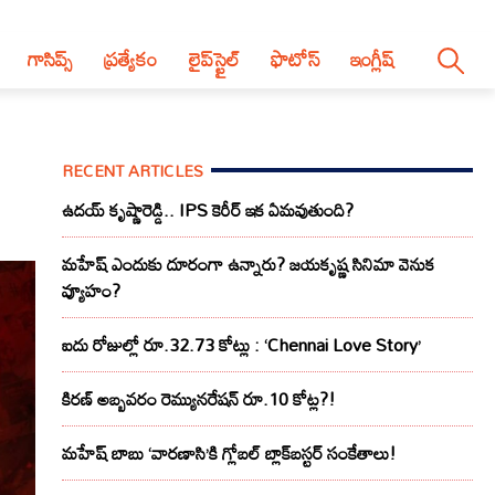
గాసిప్స్
ప్రత్యేకం
లైప్‌స్టైల్‌
ఫొటోస్
ఇంగ్లీష్
RECENT ARTICLES
ఉదయ్ కృష్ణారెడ్డి.. IPS కెరీర్ ఇక ఏమవుతుంది?
మహేష్ ఎందుకు దూరంగా ఉన్నారు? జయకృష్ణ సినిమా వెనుక
వ్యూహం?
ఐదు రోజుల్లో రూ.32.73 కోట్లు : ‘Chennai Love Story’
కిరణ్ అబ్బవరం రెమ్యునరేషన్ రూ.10 కోట్ల?!
మహేష్ బాబు ‘వారణాసి’కి గ్లోబల్ బ్లాక్‌బస్టర్ సంకేతాలు!