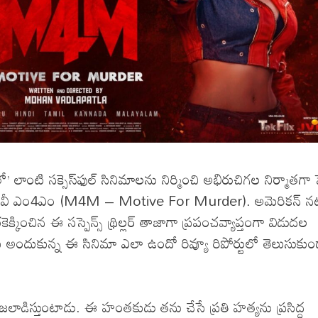
లాంటి స‌క్సెస్‌ఫుల్‌ సినిమాలను నిర్మించి అభిరుచిగల నిర్మాతగా 
చ్చిన మూవీ ఎం4ఎం (M4M – Motive For Murder). అమెరికన్ న
కించిన ఈ సస్పెన్స్ థ్రిల్లర్ తాజాగా ప్రపంచవ్యాప్తంగా విడుదల
ర్డులు అందుకున్న ఈ సినిమా ఎలా ఉందో రివ్యూ రిపోర్టులో తెలుసుకు
ాడిస్తుంటాడు. ఈ హంతకుడు తను చేసే ప్రతి హత్యను ప్రసిద్ధ