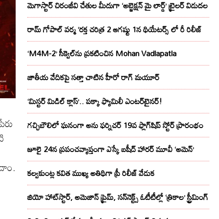
మెగాస్టార్ చిరంజీవి చేతుల మీదుగా ‘అబ్జెక్ష‌న్ మై లార్డ్‌’ ట్రైల‌ర్ విడుద‌ల
రామ్ గోపాల్ వర్మ ‘రక్త చరిత్ర 2 ఆగష్టు 1న థియేటర్స్ లో రీ రిలీజ్
‘M4M-2’ సీక్వెల్‌ను ప్రకటించిన Mohan Vadlapatla
జాతీయ వేదికపై సత్తా చాటిన హీరో రాగ్ మయూర్‌
‘మిస్టర్ మిడిల్ క్లాస్’.. పక్కా ఫ్యామిలీ ఎంటర్‌టైనర్!
పేరు
గచ్చిబౌలిలో ఘనంగా అను ఫర్నిచర్ 19వ ఫ్లాగ్‌షిప్ స్టోర్ ప్రారంభం
టి
జూలై 24న ప్రపంచవ్యాప్తంగా ఎస్కే బషీద్‌ హారర్ మూవీ ‘అమెన్’
ందాం.
కల్వకుంట్ల కవిత ముఖ్య అతిథిగా ప్రీ రిలీజ్ వేడుక
జియో హాట్‌స్టార్, అమెజాన్ ప్రైమ్, సన్‌నెక్ట్స్ ఓటీటీల్లో ‘త్రికాల’ స్ట్రీమింగ్