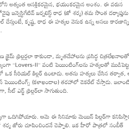
లోని అత్యంత ఆసక్తికరమైన, భయంకరమైన అంశం. ఈ వరుస
పు ఇన్వెస్టిగేటివ్ జర్నలిస్ట్ రాధ (జో శర్మ) తమ సొంత దర్యాప్తును
వాల్ చేస్తుంటే, కృష్ణ, రాధ ఈ హత్యల వెనుక ఉన్న అసలు కారణాన్న
.
్రైమ్ థ్రిల్లర్లలా కాకుండా, మృతదేహాలను ప్రసిద్ధ చిత్రలేఖనాలత
. ముఖ్యంగా “Lovers-II” వంటి పెయింటింగ్‌లను హత్యలతో ముడిపెట్
ందులో ఒక సీరియల్ కిల్లర్ ఉంటాడు. అతను హత్యలు చేసిన తర్వాత,
్ పెయింటింగ్స్ (కళాఖండాల) తరహాలో డెకరేట్ చేస్తాడు. ఇలాంట
గా, సీట్ ఎడ్జ్ థ్రిల్లర్‌లా సాగుతుంది.
క్క‌గా ఒదిగిపోయారు. ఆమె ఈ సినిమాకు మెయిన్ పిల్ల‌ర్‌గా క‌నిపిస్తా
జో శ‌ర్మ జోరు చూపించింద‌నే చెప్పాలి. ఇక హీరో పాత్ర‌లో సంబీత్