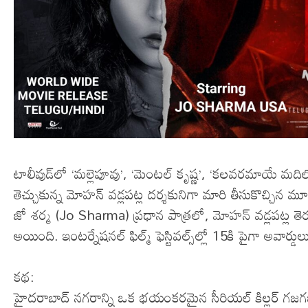
టాలీవుడ్‌లో ‘మల్లెపూవు’, ‘మెంటల్ కృష్ణ’, ‘కలవరమాయే మదిలో’ 
తెచ్చుకున్న‌ మోహన్ వడ్లపట్ల ద‌ర్శ‌కునిగా మారి తీసుకొ
జో శర్మ (Jo Sharma) ప్రధాన పాత్రలో, మోహన్ వడ్లపట్ల తెరకెక్
అయింది. ఇంటర్నేషనల్ ఫిల్మ్ ఫెస్టివ‌ల్స్‌ల్లో 15కి పైగా అవా
​కథ:
హైదరాబాద్ నగరాన్ని ఒక భయంకరమైన సీరియల్ కిల్లర్ గజగజల