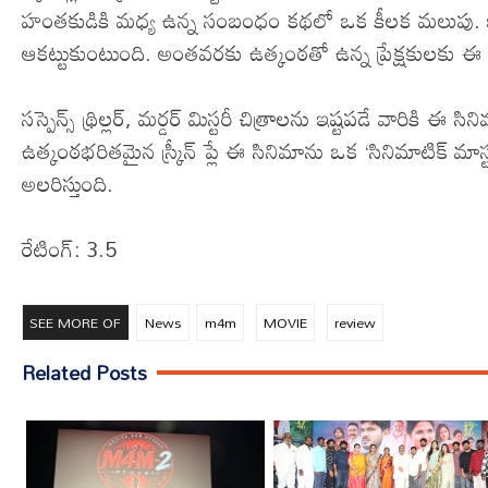
హంతకుడికి మధ్య ఉన్న సంబంధం కథలో ఒక కీలక మలుపు. ఇక మ
ఆక‌ట్టుకుంటుంది. అంత‌వ‌ర‌కు ఉత్కంఠ‌తో ఉన్న ప్రేక్ష‌కుల‌కు ఈ
​​సస్పెన్స్ థ్రిల్లర్, మర్డర్ మిస్టరీ చిత్రాలను ఇష్టపడే వారిక
ఉత్కంఠభరితమైన స్క్రీన్ ప్లే ఈ సినిమాను ఒక ‘సినిమాటిక్ మాస్టర్ పీ
అలరిస్తుంది.
​రేటింగ్: 3.5
SEE MORE OF
News
m4m
MOVIE
review
Related Posts