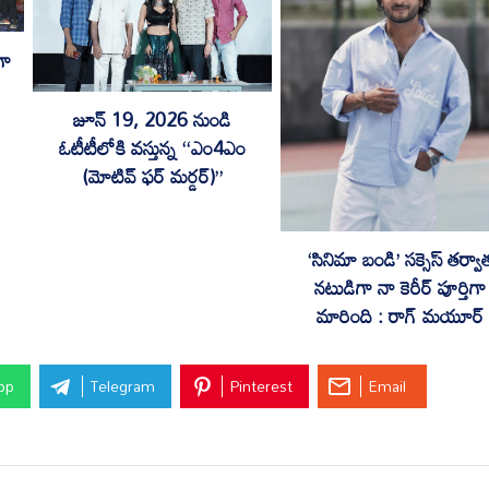
గా
జూన్ 19, 2026 నుండి
ఓటీటీలోకి వస్తున్న “ఎం4ఎం
(మోటివ్ ఫర్ మర్డర్)”
‘సినిమా బండి’ స‌క్సెస్ త‌ర్వా
నటుడిగా నా కెరీర్ పూర్తిగా
మారింది : రాగ్ మ‌యూర్‌
pp
Telegram
Pinterest
Email