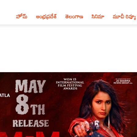
హోమ్
ఆంధ్ర‌ప్ర‌దేశ్‌
తెలంగాణ‌
సినిమా
మూవీ రివ్యూ