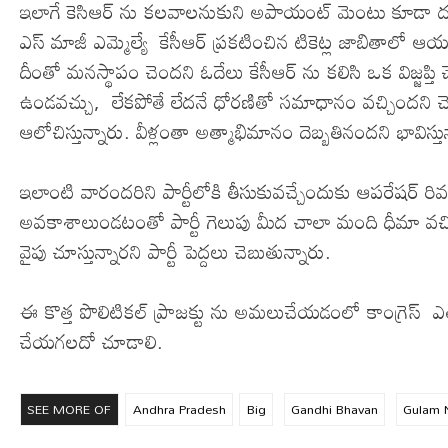
ఇలాగే కెసిఆర్ ను కలవాలనుకుని అపాయంట్ మెంటు కూడా దక్క
ఎస్ మాజీ ఎమ్మెల్యే కేసీఆర్ ప్రకటించిన టికెట్ల జాబితాల
దీంతో మనస్థాపం చెందని ఓదేలు కేసీఆర్ ను కలిసి ఒక విజ్జప్
ఉండవచ్చు, లేకపోతే లేదనే ధోరణితో సమాధానం వచ్చిందని చెబు
ఆలోచిస్తున్నారు. వీళ్లంతా అత్మాభిమానం దెబ్బతినందని భావిస్త
ఇలాంటి వారందరిని పార్టీలోకి తీసుకువచ్చేందుకు ఆపరేషర్ రివర్
అవకాశాలుండటంతో పార్టీ గెలుపు మీద చాలా మంది ధీమా వచ్చ
వైపు చూస్తున్నారని పార్టీ పెద్దలు చెబుతున్నారు.
ఈ కొత్త పొలిటికల్ ప్రాజక్టు ను అమలుచేయడంలో కాంగ్రెస్ ఎత
చేయగలదో చూడాలి.
SEE MORE OF
Andhra Pradesh
Big
Gandhi Bhavan
Gulam 