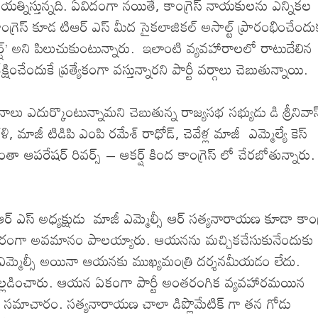
త్నిస్తున్నది. ఏవిదంగా నయితే, కాంగ్రెస్ నాయకులను ఎన్నికల
రెస్ కూడ టిఆర్ ఎస్ మీద సైకలాజికల్ అసాల్ట్ ప్రారంభించేందు
 ఆకర్ష్’ అని పిలుచుకుంటున్నారు. ఇలాంటి వ్యవహారాలలో రాటుదేలిన
ంచేందుకే ప్రత్యేకంగా వస్తున్నారని పార్టీ వర్గాలు చెబుతున్నాయి.
లు ఎదుర్కొంటున్నామని చెబుతున్న రాజ్యసభ సభ్యుడు డి శ్రీనివాస
 మాజీ టిడిపి ఎంపి రమేశ్ రాధోడ్, చెవేళ్ల మాజీ ఎమ్మెల్యే కెస్
 ఆపరేషర్ రివర్స్ – ఆకర్ష్ కింద కాంగ్రెస్ లో చేరబోతున్నారు.
్ ఎస్ అధ్యక్షుడు మాజీ ఎమ్మెల్సీ ఆర్ సత్యనారాయణ కూడా కాంగ్
 ఘోరంగా అవమానం పాలయ్యారు. ఆయనను మచ్చికచేసుకునేందుకు
జీ ఎమ్మెల్సీ అయినా ఆయనకు ముఖ్యమంత్రి దర్శనమీయడం లేదు.
వెల్లడించారు. ఆయన ఏకంగా పార్టీ అంతరంగిక వ్యవహారమయిన
్లు సమాచారం. సత్యనారాయణ చాలా డిప్లొమేటిక్ గా తన గోడు