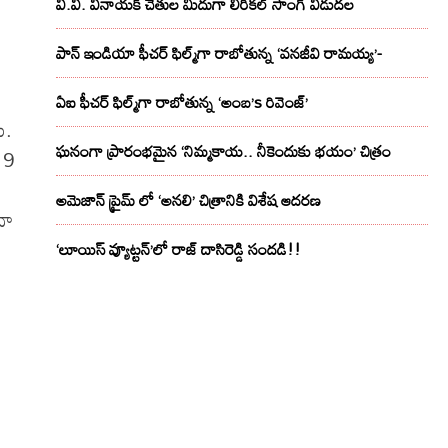
వి.వి. వినాయక్ చేతుల మీదుగా లిరికల్ సాంగ్ విడుదల
పాన్ ఇండియా ఫీచర్ ఫిల్మ్‌గా రాబోతున్న ‘వనజీవి రామయ్య’-
ఏఐ ఫీచర్ ఫిల్మ్‌గా రాబోతున్న ‘అంబ’s రివెంజ్’
ు.
ఘనంగా ప్రారంభమైన ‘నిమ్మకాయ.. నీకెందుకు భయం’ చిత్రం
019
అమెజాన్ ప్రైమ్ లో ‘అనలి’ చిత్రానికి విశేష ఆదరణ
నా
‘లూయిస్ వ్యూట్టన్’లో రాజ్ దాసిరెడ్డి సందడి!!