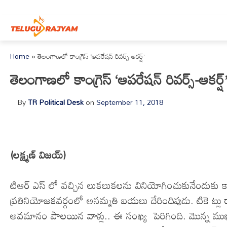
Skip to content
Home
»
తెలంగాణలో కాంగ్రెస్ ‘ఆపరేషన్ రివర్స్-ఆకర్ష్’
తెలంగాణలో కాంగ్రెస్ ‘ఆపరేషన్ రివర్స్-ఆకర్ష్
By
TR Political Desk
on
September 11, 2018
(లక్ష్మణ్ విజయ్)
టిఆర్ ఎస్ లో వచ్చిన లుకలుకలను వినియోగించుకునేందుకు కాంగ్రె
ప్రతినియోజకవర్గంలో అసమ్మతి బయలు దేరిందిపుడు. టికె ట్లు రాన
అవమానం పాలయిన వాళ్లు.. ఈ సంఖ్య పెరిగింది. మొన్న ముఖ్