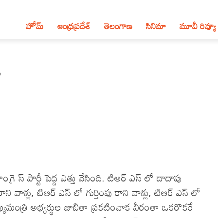
హోమ్
ఆంధ్ర‌ప్ర‌దేశ్‌
తెలంగాణ‌
సినిమా
మూవీ రివ్యూ
’
 స్ పార్టీ పెద్ద ఎత్తు వేసింది. టిఆర్ ఎస్ లో దాదాపు
ి వాళ్లు, టిఆర్ ఎస్ లో గుర్తింపు రాని వాళ్లు, టిఆర్ ఎస్ లో
యమంత్రి అభ్యర్థుల జాబితా ప్రకటించాక వీరంతా ఒకరొకరే