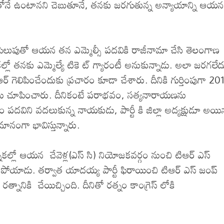
ఎస్ తోనే ఉంటానని చెబుతూనే, తనకు జరగుతున్న అన్యాయాన్ని ఆయన
పిలుపుతో ఆయన తన ఎమ్మెల్సీ పదవికి రాజీనామా చేసి తెలంగాణ
ల్లో తనకు ఎమ్మెల్యే టికె ట్ గ్యారంటీ అనుకున్నాడు. అలా జరగలేద
ఆర్ గెలిపించేందుకు ప్రచారం కూడా చేశారు. దీనికి గుర్తింపుగా 2
ిచేయి చూపించారు. దీనికంటే పరాభవం, సత్యనారాయణను
పదవిని వదలుకున్న నాయకుడు, పార్టీ కి జిల్లా అద్యక్షుడూ అయి
నంగా భావిస్తున్నారు.
ికల్లో ఆయన చేవెళ్ల(ఎస్ సి) నియోజకవర్గం నుంచి టిఆర్ ఎస్
ో ఓడిపోయాడు. తర్వాత యాదయ్య పార్టీ ఫిరాయించి టిఆర్ ఎస్ జంప్
్నానికి చేయిచ్చింది. దీనితో రత్నం కాంగ్రెస్ లోకి