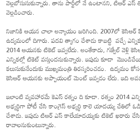
వెల్లబోసుసుకున్నారు. తాను పార్టీలో నే ఉంటానని, టిఆర్ 
వెల్లడించారు.
నిజానికి ఆయన చాలా అన్యాయం జరిగింది. 2007లో కెసిఆర్ 
ఉద్యమంలో దిగారు. పదవి త్యాగం చేశాడు కాబట్టి వచ్చే ఎన్నిక
2014 ఆయనకు టికెట్ ఇవ్వలేదు. అంతేకాదు, గజ్వేల్ వెళ్లి కెసి
ఎన్నికల్లో టికెట్ వస్తుందనుకున్నారు. ఇపుడు కూడా మొండ
కలుసుకునేందుకు ముఖ్యమంత్రి తిరస్కరించడం. ఉద్యమం కోసం 
కెసిఆర్ ఆయనకు అప్పాయంట్ మెంట్ ఇవ్వడం లేదు. ఇది అవమా
ఇలాంటి వ్యవహారమే కెఎస్ రత్నం ది కూడా. రత్నం 2014 ఎన్న
అభ్యర్థిగా పోటీ చేసి కాంగ్రెస్ అభ్యర్థి కాలె యాదయ్య చేతిల
చేశాడు. ఇపుడు టిఆర్ ఎస్ కాలేయాదయ్యకు టికెట్ ఖరారు చేసి రత
రావాలనుకుంటున్నారు.