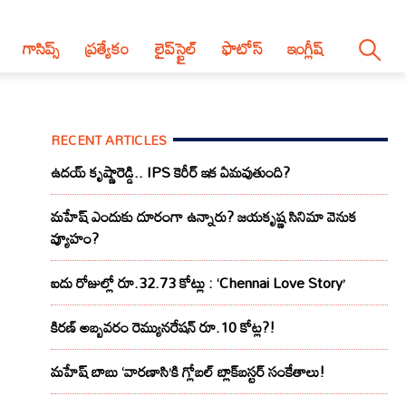
గాసిప్స్
ప్రత్యేకం
లైప్‌స్టైల్‌
ఫొటోస్
ఇంగ్లీష్
RECENT ARTICLES
ఉదయ్ కృష్ణారెడ్డి.. IPS కెరీర్ ఇక ఏమవుతుంది?
మహేష్ ఎందుకు దూరంగా ఉన్నారు? జయకృష్ణ సినిమా వెనుక
వ్యూహం?
ఐదు రోజుల్లో రూ.32.73 కోట్లు : ‘Chennai Love Story’
కిరణ్ అబ్బవరం రెమ్యునరేషన్ రూ.10 కోట్ల?!
మహేష్ బాబు ‘వారణాసి’కి గ్లోబల్ బ్లాక్‌బస్టర్ సంకేతాలు!