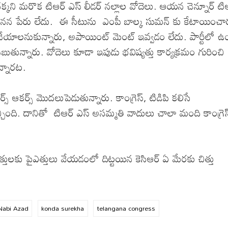
ని మరొక టిఆర్ ఎస్ లీడర్ నల్లాల వోదెలు. ఆయన చెన్నూర్ టి
ో ఆయనన పేరు లేదు. ఈ సీటును ఎంపీ బాల్క సుమన్ కు కేటాయించా
తి చేయాలనుకున్నారు, అపాయింట్ మెంట్ ఇవ్వడం లేదు. పార్టీలో ఉ
తున్నారు. వోదెలు కూడా ఇపుడు భవిష్యత్తు కార్యక్రమం గురించి
ున్నారట.
స్ ఆకర్స్ మొదలుపెడుతున్నారు. కాంగ్రెస్, టిడిపి కలిసే
ింది. దానితో టిఆర్ ఎస్ అసమ్మతి వాదులు చాలా మంది కాంగ్రెస
్తులకు పైఎత్తులు వేయడంలో దిట్టయిన కెసిఆర్ ఏ మేరకు చిత్తు
Nabi Azad
konda surekha
telangana congress