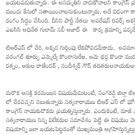
బయటపడుతున్నారు. ఈ అసమ్మతిని వాడుకోవాలని కాంగ్రెస్ ప్రయ
ముందు కేసులో సతాయించాలనుకుంటున్నారు, అదే విధంగా కాంగ్
రంగం సిద్ధం చేసింది. దీనిని పార్టీ నేతలు ‘అపరేషన్ రివర్స్
ఎఐసిసి అధినేత గులామ్ నబీ ఆజాద్ ఈ కార్య క్రమాన్ని పర్యవేక్షి
టిఆర్ఎస్ లో చేరి, అక్కడ గుర్తింపు లేకపోవడమేకాదు, అవమానా
వరంగల్ తూర్పు ఎమ్మెల్యే కొండాసురేఖ, ఆమె భర్త కొండా మురళి,
రత్నం, ఆకుల రాజేందర్ , నందీశ్వర్ గౌడ్ తదితరులనాయకులంతా
మరొక ఆసక్తి కరమయిన విషయమేమిటంటే, సంగరెడ్డి జిల్లా టిఆర
లో చేరవచ్చని చెబుతున్నారు.సత్యనారాయణ టిఆర్ ఎస్ లో
కాంగ్రెస్ నాయకుడొకరు ప్రయత్నిస్తున్నారు. ఎందుకంటే, మా
సత్యనారాయణ నిన్న విలేకరుల సమావేశం పెట్టి ఈ విషయం 
విషయాన్ని ఇలా బయటపెట్టడంతో ముఖ్యమంత్రి ఆగ్రహిస్తున్నట