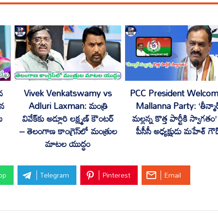
న
Vivek Venkatswamy vs
PCC President Welco
ిన
Adluri Laxman: మంత్రి
Mallanna Party: ‘తీన్మార
ు
వివేక్‌కు అడ్లూరి లక్ష్మణ్ కౌంటర్
మల్లన్న కొత్త పార్టీకి స్వాగతం
– తెలంగాణ కాంగ్రెస్‌లో మంత్రుల
పీసీసీ అధ్యక్షుడు మహేశ్ గౌడ
మాటల యుద్ధం
pp
Telegram
Pinterest
Email