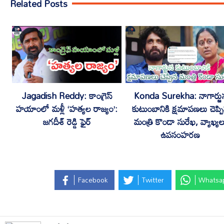
Related Posts
Jagadish Reddy: కాంగ్రెస్
Konda Surekha: నాగార్జు
హయాంలో మళ్లీ ‘హత్యల రాజ్యం’:
కుటుంబానికి క్షమాపణలు చెప్ప
జగదీశ్ రెడ్డి ఫైర్
మంత్రి కొండా సురేఖ, వ్యాఖ్యల
ఉపసంహరణ
Facebook
Twitter
Whatsa