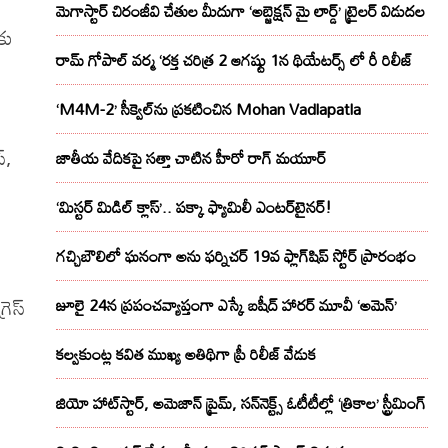
మెగాస్టార్ చిరంజీవి చేతుల మీదుగా ‘అబ్జెక్ష‌న్ మై లార్డ్‌’ ట్రైల‌ర్ విడుద‌ల
కు
రామ్ గోపాల్ వర్మ ‘రక్త చరిత్ర 2 ఆగష్టు 1న థియేటర్స్ లో రీ రిలీజ్
‘M4M-2’ సీక్వెల్‌ను ప్రకటించిన Mohan Vadlapatla
్,
జాతీయ వేదికపై సత్తా చాటిన హీరో రాగ్ మయూర్‌
‘మిస్టర్ మిడిల్ క్లాస్’.. పక్కా ఫ్యామిలీ ఎంటర్‌టైనర్!
గచ్చిబౌలిలో ఘనంగా అను ఫర్నిచర్ 19వ ఫ్లాగ్‌షిప్ స్టోర్ ప్రారంభం
రెస్
జూలై 24న ప్రపంచవ్యాప్తంగా ఎస్కే బషీద్‌ హారర్ మూవీ ‘అమెన్’
కల్వకుంట్ల కవిత ముఖ్య అతిథిగా ప్రీ రిలీజ్ వేడుక
జియో హాట్‌స్టార్, అమెజాన్ ప్రైమ్, సన్‌నెక్ట్స్ ఓటీటీల్లో ‘త్రికాల’ స్ట్రీమింగ్