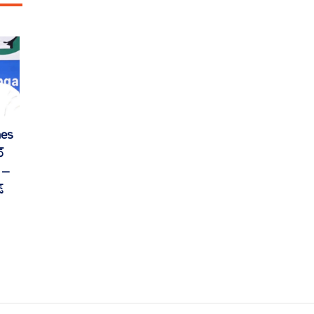
mes
్
’ –
్