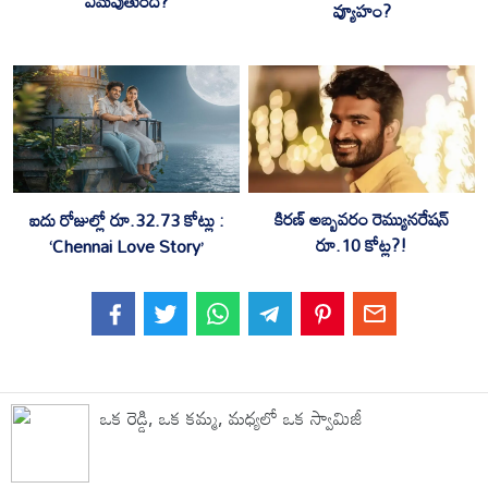
ఏమవుతుంది?
వ్యూహం?
కిరణ్ అబ్బవరం రెమ్యునరేషన్
ఐదు రోజుల్లో రూ.32.73 కోట్లు :
రూ.10 కోట్ల?!
‘Chennai Love Story’
ఒక రెడ్డి, ఒక కమ్మ, మధ్యలో ఒక స్వామిజీ