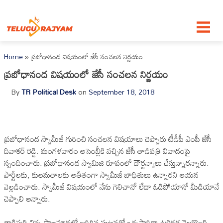
Skip to content
Home
»
ప్రబోధానంద విషయంలో జేసీ సంచలన నిర్ణయం
ప్రబోధానంద విషయంలో జేసీ సంచలన నిర్ణయం
By
TR Political Desk
on
September 18, 2018
ప్రబోధానంద స్వామీజీ గురించి సంచలన విషయాలు చెప్పారు టీడీపీ ఎంపీ జేసీ
దివాకర్ రెడ్డి. మంగళవారం అసెంబ్లీకి వచ్చిన జేసీ తాడిపత్రి వివాదంపై
స్పందించారు. ప్రబోధానంద స్వామిజి రూపంలో దౌర్జన్యాలు చేస్తున్నారన్నారు.
పార్టీలకు, కులమతాలకు అతీతంగా స్వామీజీ బాధితులు ఉన్నారని ఆయన
వెల్లడించారు. స్వామీజీ విషయంలో నేను గెలిచానో లేదా ఓడిపోయానో మీడియానే
చెప్పాలి అన్నారు.
తాడిపత్రి చిన్న పొలమాడలో జరిగిన ఘటనతో ఒక్కసారిగా ఉద్రిక్తత నెలకొంది.