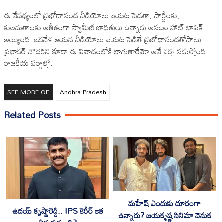
ఈ నేపథ్యంలో ప్రభోదానంద వీడియోలు బయట పెడతా, పార్టీలకు,
కులమతాలకు అతీతంగా స్వామీజీ బాధితులు ఉన్నారు అనటం హాట్ టాపిక్
అయ్యింది. ఒకవేళ ఆయన వీడియోలు బయట పెడితే ప్రబోధానందతోపాటు
ప్రభాకర్ చౌదరిని కూడా ఈ వివాదంలోకి లాగుతారేమో అనే చర్చ నడుస్తోంది
రాజకీయ వర్గాల్లో.
SEE MORE OF
Andhra Pradesh
Related Posts
మహేష్ ఎందుకు దూరంగా
ఉదయ్ కృష్ణారెడ్డి.. IPS కెరీర్ ఇక
ఉన్నారు? జయకృష్ణ సినిమా వెనుక