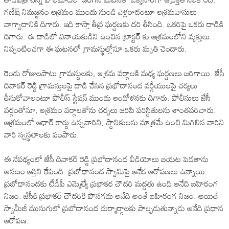
గణేష్ నిమజ్జనం ఆశ్రమం ముందు నుండి వెళ్లరాదంటూ ఆశ్రమవాసులు
వాగ్వాదానికి దిగారు. ఇది కాస్తా తీవ్ర ఘర్షణకు దరి తీసింది. ఒకరిపై ఒకరు దాడికి
దిగారు. ఈ దాడిలో వినాయకుడిని ఉంచిన ట్రాక్టర్ కు ఆశ్రమంలోని వ్యక్తులు
నిప్పంటించగా ఈ ఘటనలో గ్రామస్థుల్లోనూ ఒకరు మృతి చెందారు.
రెండు రోజులపాటు గ్రామస్థులకు, ఆశ్రమ వర్గాలకి మధ్య ఘర్షణలు జరిగాయి. జేసీ
దివాకర్ రెడ్డి గ్రామస్తులపై దాడి చేసిన ప్రభోదానంద వర్గీయులపై చర్యలు
తీసుకోవాలంటూ పోలీస్ స్టేషన్ ముందు ఆందోళనకు దిగారు. పోలీసులు జేసీ
వర్గంతోనూ, ఆశ్రమం వర్గాలతోను చర్చలు జరిపి పరిస్థితులను శాంతపరిచారు.
ఆశ్రమంలో ఆధార్ కార్డు ఉన్నవారిని, స్థానికులను మాత్రమే ఉంచి మిగిలిన వారిని
వారి స్వస్థలాలకు పంపారు.
ఈ నేపథ్యంలో జేసీ దివాకర్ రెడ్డి ప్రభోదానంద వీడియోలు బయట పెడతాను
అనటం ఆస్తిని రేపింది. ప్రబోధానంద స్వామిపై అనేక ఆరోపణలు ఉన్నాయి.
ప్రబోధానందకు టీడీపీ ఎమ్మెల్యే ప్రభాకర చౌదరి మద్దతు ఉంది అనేది బహిరంగ
నిజం. జేసీకి ప్రభాకర్ చౌదరికి పొసగదు అనేది అంతే బహిరంగ నిజం. అయితే
స్వామీజీ ముసుగులో ప్రబోదానంద దుర్మార్గాలకు పాల్పడుతున్నాడు అనేది ప్రధాన
ఆరోపణ.