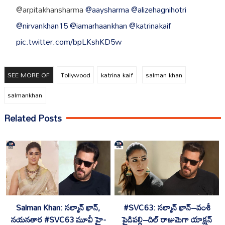
@arpitakhansharma
@aaysharma
@alizehagnihotri
@nirvankhan15
@iamarhaankhan
@katrinakaif
pic.twitter.com/bpLKshKD5w
— Atul Agnihotri (@atulreellife)
September 13, 2018
SEE MORE OF
Tollywood
katrina kaif
salman khan
salmankhan
Related Posts
Salman Khan: సల్మాన్ ఖాన్,
#SVC63: సల్మాన్ ఖాన్–వంశీ
నయనతార #SVC63 మూవీ హై-
పైడిపల్లి–దిల్ రాజుమెగా యాక్షన్