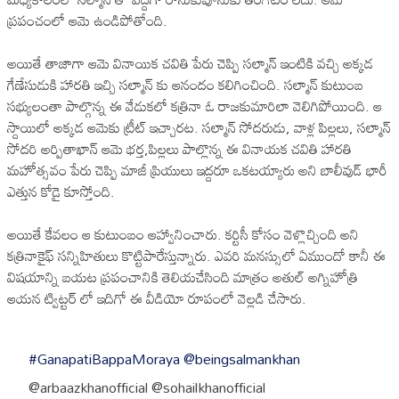
ప్రపంచంలో ఆమె ఉండిపోతోంది.
అయితే తాజాగా ఆమె వినాయిక చవితి పేరు చెప్పి సల్మాన్ ఇంటికి వచ్చి అక్కడ
గేణేసుడుకి హారతి ఇచ్చి సల్మాన్ కు ఆనందం కలిగించింది. సల్మాన్ కుటుంబ
సభ్యులంతా పాల్గొన్న ఈ వేడుకలో కత్రినా ఓ రాజకుమారిలా వెలిగిపోయింది. ఆ
స్దాయిలో అక్కడ ఆమెకు ట్రీట్ ఇచ్చారట. సల్మాన్ సోదరుడు, వాళ్ల పిల్లలు, సల్మాన్
సోదరి అర్పితాఖాన్ ఆమె భర్త,పిల్లలు పాల్లొన్న ఈ వినాయక చవితి హారతి
మహోత్సవం పేరు చెప్పి మాజీ ప్రియులు ఇద్దరూ ఒకటయ్యారు అని బాలీవుడ్ భారీ
ఎత్తున కోడై కూస్తోంది.
అయితే కేవలం ఆ కుటుంబం ఆహ్వానించారు. కర్టిసీ కోసం వెళ్లొచ్చింది అని
కత్రినాకైఫ్ సన్నిహితులు కొట్టిపారేస్తున్నారు. ఎవరి మనస్సులో ఏముందో కానీ ఈ
విషయాన్ని బయట ప్రపంచానికి తెలియచేసింది మాత్రం అతుల్ అగ్నిహోత్రి
ఆయన ట్విట్టర్ లో ఇదిగో ఈ వీడియో రూపంలో వెల్లడి చేసారు.
#GanapatiBappaMoraya
@beingsalmankhan
@arbaazkhanofficial @sohailkhanofficial