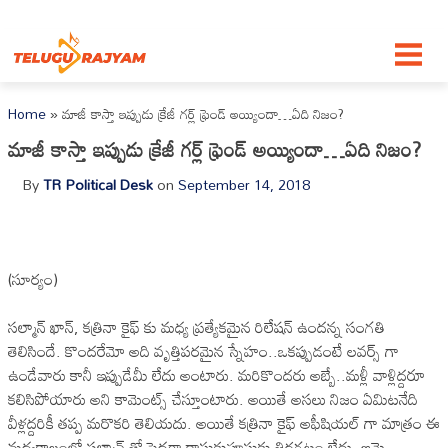
Skip to content
Home
»
మాజీ కాస్తా ఇప్పుడు క్రేజీ గర్ల్ ఫ్రెండ్ అయ్యిందా…ఏది నిజం?
మాజీ కాస్తా ఇప్పుడు క్రేజీ గర్ల్ ఫ్రెండ్ అయ్యిందా…ఏది నిజం?
By
TR Political Desk
on
September 14, 2018
(సూర్యం)
సల్మాన్ ఖాన్, కత్రినా కైఫ్ కు మధ్య ప్రత్యేకమైన రిలేషన్ ఉందన్న సంగతి
తెలిసిందే. కొందరేమో అది వృత్తిపరమైన స్నేహం..ఒకప్పుడంటే లవర్స్ గా
ఉండేవారు కానీ ఇప్పుడేమీ లేదు అంటారు. మరికొందరు అబ్బే..మళ్లీ వాళ్లిద్దరూ
కలిసిపోయారు అని కామెంట్స్ చేస్తూంటారు. అయితే అసలు నిజం ఏమిటనేది
వీళ్లద్దరికీ తప్ప మరొకరి తెలియదు. అయితే కత్రినా కైఫ్ అఫీషియల్ గా మాత్రం ఈ
మధ్యకాలంలో సల్మాన్ తో పెద్దగా రాసుకుపూసుకు తిరగటం లేదు. ఆమె