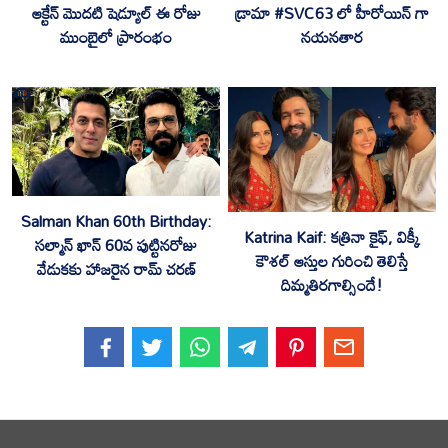
ఆక్టేన్ మొదటి షెడ్యూల్ ఈ రోజు
డ్రామా #SVC63 లో హీరోయిన్ గా
ముంబైలో ప్రారంభం
నయనతార
Salman Khan 60th Birthday:
‎Katrina Kaif: కత్రినా కైఫ్, విక్కీ
సల్మాన్ ఖాన్ 60వ పుట్టినరోజు
కౌశల్ ఆస్తుల గురించి తెలిస్తే
వేడుకకు హాజరైన రామ్ చరణ్
దిమ్మతిరగాల్సిందే!