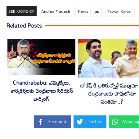
SEE MORE OF
Andhra Pradesh
News
ap
Pawan Kalyan
Related Posts
Chandrababu: ఎమ్మెల్యేలు,
లోకేష్ కి బ్రతికున్నోళ్లే ముఖ్యమా
కార్యకర్తలకు చంద్రబాబు సీరియస్
చంద్రబాబుకు చావులోనూ
వార్నింగ్
పంతమా..?
Facebook
Twitter
Whatsa