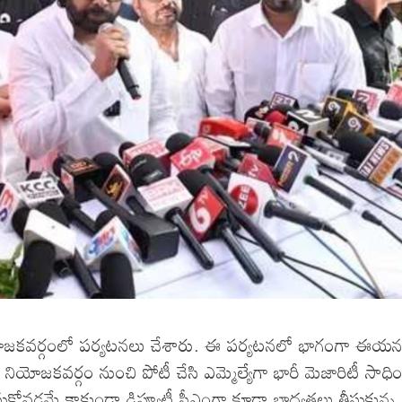
ం నియోజకవర్గంలో పర్యటనలు చేశారు. ఈ పర్యటనలో భాగంగా ఈయ
 నియోజకవర్గం నుంచి పోటీ చేసి ఎమ్మెల్యేగా భారీ మెజారిటీ సాధి
ీసుకోవడమే కాకుండా డిప్యూటీ సీఎంగా కూడా బాధ్యతలు తీసుకున్న