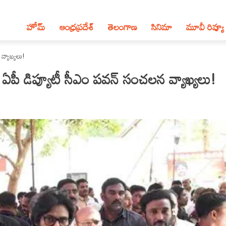
హోమ్
ఆంధ్ర‌ప్ర‌దేశ్‌
తెలంగాణ‌
సినిమా
మూవీ రివ్యూ
వ్యాఖ్యలు!
ఏపీ డిప్యూటీ సీఎం పవన్ సంచలన వ్యాఖ్యలు!