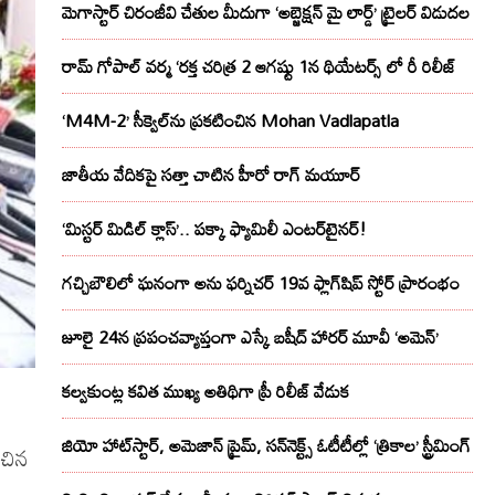
మెగాస్టార్ చిరంజీవి చేతుల మీదుగా ‘అబ్జెక్ష‌న్ మై లార్డ్‌’ ట్రైల‌ర్ విడుద‌ల
రామ్ గోపాల్ వర్మ ‘రక్త చరిత్ర 2 ఆగష్టు 1న థియేటర్స్ లో రీ రిలీజ్
‘M4M-2’ సీక్వెల్‌ను ప్రకటించిన Mohan Vadlapatla
జాతీయ వేదికపై సత్తా చాటిన హీరో రాగ్ మయూర్‌
‘మిస్టర్ మిడిల్ క్లాస్’.. పక్కా ఫ్యామిలీ ఎంటర్‌టైనర్!
గచ్చిబౌలిలో ఘనంగా అను ఫర్నిచర్ 19వ ఫ్లాగ్‌షిప్ స్టోర్ ప్రారంభం
జూలై 24న ప్రపంచవ్యాప్తంగా ఎస్కే బషీద్‌ హారర్ మూవీ ‘అమెన్’
కల్వకుంట్ల కవిత ముఖ్య అతిథిగా ప్రీ రిలీజ్ వేడుక
న
జియో హాట్‌స్టార్, అమెజాన్ ప్రైమ్, సన్‌నెక్ట్స్ ఓటీటీల్లో ‘త్రికాల’ స్ట్రీమింగ్
ంచిన