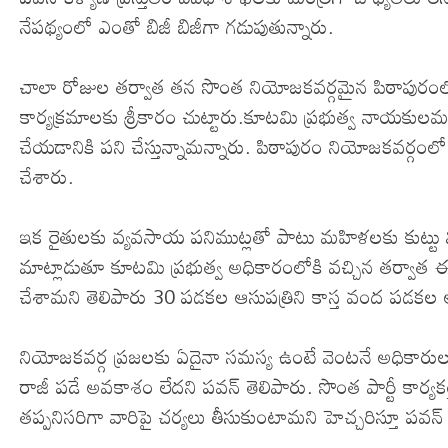
నేపథ్యంలో ఎంతో బిజీ బిజీగా గడుపుతున్నారు.
చాలా రోజుల తర్వాత తన సొంత నియోజకవర్గమైన పిఠాపురం
కార్యక్రమాలకు శ్రీకారం చుట్టారు.కూటమి ప్రభుత్వ నాయకుల
చేయడానికి పని చేస్తున్నామన్నారు. పిఠాపురం నియోజకవర్గం
చేశారు.
ఇక రైతులకు వ్యవసాయ పనిముట్లతో పాటు మహిళలకు కుట్టు 
మాట్లాడుతూ కూటమి ప్రభుత్వ అధికారంలోకి వచ్చిన తర్వాత ఈ 
చేశామని తెలిపారు 30 పడకల ఆసుపత్రిని కాస్త వంద పడకల ఆస్పత
నియోజకవర్గ ప్రజలకు ఏదైనా సమస్య ఉంటే వెంటనే అధికారుల 
రాజీ పడే అవకాశం లేదని పవన్ తెలిపారు. సొంత పార్టీ కార్యకర
తప్పనిసరిగా వారిపై చర్యలు తీసుకుంటామని హెచ్చరిస్తూ ప