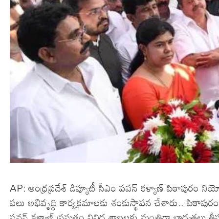
AP: ఆంధ్రప్రదేశ్ డిప్యూటీ సీఎం పవన్ కళ్యాణ్ పిఠాపుర
పలు అభివృద్ధి కార్యక్రమాలకు శంకుస్థాపన చేశారు.. పిఠాపురం
పవన్ కళ్యాణ్ ప్రస్తుతం వివిధ శాఖలకు మంత్రిగా బాధ్యతలు త