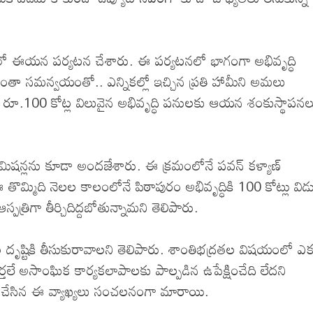
లో ఈయన పర్యటన చేశారు. ఈ పర్యటనలో భాగంగా అభివృద్ధి
మంతా సమన్వయంతో.. ఎన్నికల్లో ఇచ్చిన ప్రతి హామీని అమలు
లో రూ.100 కోట్ల విలువైన అభివృద్ధి పనులకు ఆయన శంకుస్థాపనల
మిషన్లను కూడా అందజేశారు. ఈ క్రమంలోనే పవన్ కళ్యాణ్
తొమ్మిది నెలల కాలంలోనే పిఠాపురం అభివృద్ధికి 100 కోట్లు వి
్రిగా తీర్చిదిద్దబోతున్నామని తెలిపారు.
దృష్టికి తీసుకురావాలని తెలిపారు. శాంతిభద్రతల విషయంలో ఎక
్తలే అసాంఘిక కార్యకలాపాలకు పాల్పడిన ఉపేక్షించేది లేదని
వన్ చేసిన ఈ వ్యాఖ్యలు సంచలనంగా మారాయి.