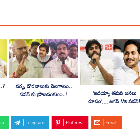
..?
వర్మ, దొరబాబుకు చెలగాటం..
‘ఇదయ్యా తమరి అసలు
పవన్ కు ప్రాణసంకటం..!
రూపం’… జగన్ Vs పవన్
pp
Telegram
Pinterest
Email