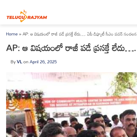
Skip to content
Home
»
AP: ఆ విషయంలో రాజీ పడే ప్రసక్తే లేదు…. ఏపీ డిప్యూటీ సీఎం పవన్ సంచలన 
AP: ఆ విషయంలో రాజీ పడే ప్రసక్తే లేదు…. 
By
VL
on
April 26, 2025