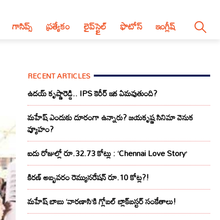
గాసిప్స్
ప్రత్యేకం
లైప్‌స్టైల్‌
ఫొటోస్
ఇంగ్లీష్
RECENT ARTICLES
ఉదయ్ కృష్ణారెడ్డి.. IPS కెరీర్ ఇక ఏమవుతుంది?
మహేష్ ఎందుకు దూరంగా ఉన్నారు? జయకృష్ణ సినిమా వెనుక
వ్యూహం?
ఐదు రోజుల్లో రూ.32.73 కోట్లు : ‘Chennai Love Story’
కిరణ్ అబ్బవరం రెమ్యునరేషన్ రూ.10 కోట్ల?!
మహేష్ బాబు ‘వారణాసి’కి గ్లోబల్ బ్లాక్‌బస్టర్ సంకేతాలు!