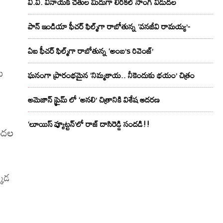
వి.వి. వినాయక్ చేతుల మీదుగా లిరికల్ సాంగ్ విడుదల
పాన్ ఇండియా ఫీచర్ ఫిల్మ్‌గా రాబోతున్న ‘వనజీవి రామయ్య’-
ఏఐ ఫీచర్ ఫిల్మ్‌గా రాబోతున్న ‘అంబ’s రివెంజ్’
ు
ఘనంగా ప్రారంభమైన ‘నిమ్మకాయ.. నీకెందుకు భయం’ చిత్రం
అమెజాన్ ప్రైమ్ లో ‘అనలి’ చిత్రానికి విశేష ఆదరణ
‘లూయిస్ వ్యూట్టన్’లో రాజ్ దాసిరెడ్డి సందడి!!
డుదల
్కడ