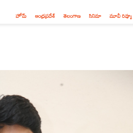
హోమ్
ఆంధ్ర‌ప్ర‌దేశ్‌
తెలంగాణ‌
సినిమా
మూవీ రివ్యూ