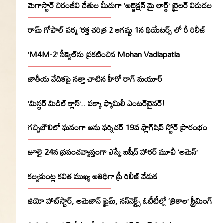
మెగాస్టార్ చిరంజీవి చేతుల మీదుగా ‘అబ్జెక్ష‌న్ మై లార్డ్‌’ ట్రైల‌ర్ విడుద‌ల
రామ్ గోపాల్ వర్మ ‘రక్త చరిత్ర 2 ఆగష్టు 1న థియేటర్స్ లో రీ రిలీజ్
‘M4M-2’ సీక్వెల్‌ను ప్రకటించిన Mohan Vadlapatla
జాతీయ వేదికపై సత్తా చాటిన హీరో రాగ్ మయూర్‌
‘మిస్టర్ మిడిల్ క్లాస్’.. పక్కా ఫ్యామిలీ ఎంటర్‌టైనర్!
గచ్చిబౌలిలో ఘనంగా అను ఫర్నిచర్ 19వ ఫ్లాగ్‌షిప్ స్టోర్ ప్రారంభం
జూలై 24న ప్రపంచవ్యాప్తంగా ఎస్కే బషీద్‌ హారర్ మూవీ ‘అమెన్’
కల్వకుంట్ల కవిత ముఖ్య అతిథిగా ప్రీ రిలీజ్ వేడుక
జియో హాట్‌స్టార్, అమెజాన్ ప్రైమ్, సన్‌నెక్ట్స్ ఓటీటీల్లో ‘త్రికాల’ స్ట్రీమింగ్