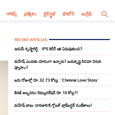
గాసిప్స్
ప్రత్యేకం
లైప్‌స్టైల్‌
ఫొటోస్
ఇంగ్లీష్
RECENT ARTICLES
ఉదయ్ కృష్ణారెడ్డి.. IPS కెరీర్ ఇక ఏమవుతుంది?
మహేష్ ఎందుకు దూరంగా ఉన్నారు? జయకృష్ణ సినిమా వెనుక
వ్యూహం?
ఐదు రోజుల్లో రూ.32.73 కోట్లు : ‘Chennai Love Story’
కిరణ్ అబ్బవరం రెమ్యునరేషన్ రూ.10 కోట్ల?!
మహేష్ బాబు ‘వారణాసి’కి గ్లోబల్ బ్లాక్‌బస్టర్ సంకేతాలు!