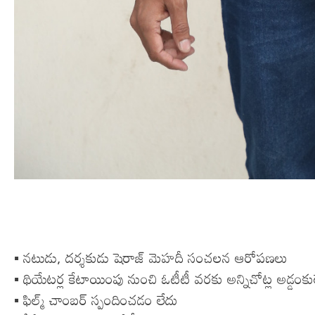
▪️ న‌టుడు, దర్శకుడు షెరాజ్ మెహదీ సంచ‌ల‌న ఆరోప‌ణ‌లు
▪️ థియేటర్ల కేటాయింపు నుంచి ఓటీటీ వరకు అన్నిచోట్ల అడ్డంకు
▪️ ఫిల్మ్ చాంబర్ స్పందించ‌డం లేదు