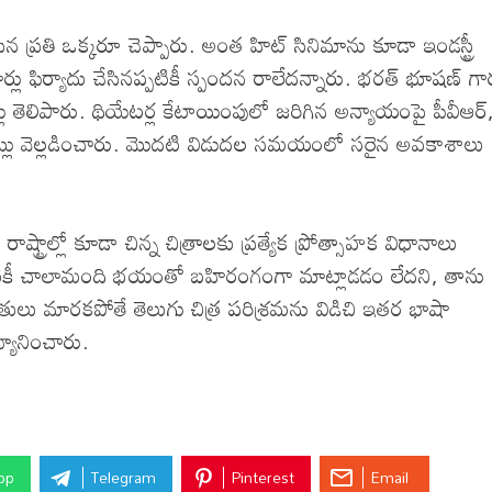
ిన ప్ర‌తి ఒక్క‌రూ చెప్పారు. అంత హిట్ సినిమాను కూడా ఇండ‌స్ట్రీ
ార్లు ఫిర్యాదు చేసినప్పటికీ స్పందన రాలేదన్నారు. భరత్ భూషణ్ గా
్లు తెలిపారు. థియేటర్ల కేటాయింపులో జరిగిన అన్యాయంపై పీవీఆర్
ినట్లు వెల్లడించారు. మొదటి విడుదల సమయంలో సరైన అవకాశాలు
ష్ట్రాల్లో కూడా చిన్న చిత్రాలకు ప్రత్యేక ప్రోత్సాహక విధానాలు
నప్పటికీ చాలామంది భయంతో బహిరంగంగా మాట్లాడడం లేదని, తాను
థితులు మారకపోతే తెలుగు చిత్ర పరిశ్రమను విడిచి ఇతర భాషా
యానించారు.
pp
Telegram
Pinterest
Email