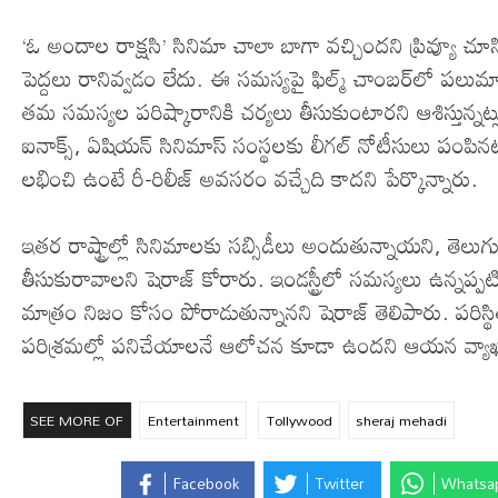
‘ఓ అందాల రాక్షసి’ సినిమా చాలా బాగా వ‌చ్చింద‌ని ప్రివ్యూ చూస
పెద్ద‌లు రానివ్వ‌డం లేదు. ఈ సమస్యపై ఫిల్మ్ చాంబర్‌లో పలుమ
త‌మ సమస్యల పరిష్కారానికి చర్యలు తీసుకుంటారని ఆశిస్తున్నట
ఐనాక్స్, ఏషియన్ సినిమాస్ సంస్థలకు లీగల్ నోటీసులు పంప
లభించి ఉంటే రీ-రిలీజ్ అవసరం వచ్చేది కాదని పేర్కొన్నారు.
ఇతర రాష్ట్రాల్లో సినిమాలకు సబ్సిడీలు అందుతున్నాయని, తెలుగు రా
తీసుకురావాలని షెరాజ్ కోరారు. ఇండస్ట్రీలో సమస్యలు ఉన్
మాత్రం నిజం కోసం పోరాడుతున్నానని షెరాజ్ తెలిపారు. పరిస్
పరిశ్రమల్లో పనిచేయాలనే ఆలోచన కూడా ఉందని ఆయన వ్యాఖ్
SEE MORE OF
Entertainment
Tollywood
sheraj mehadi
Facebook
Twitter
Whatsa