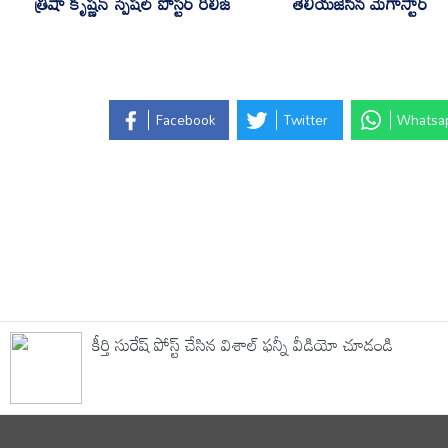
తెలియజేసిన మెగాస్టార్
త్రిషా కృష్ణన్‌ స్పెషల్ పోస్టర్ రిలీజ్
Facebook
Twitter
Whatsa
కీర్తి సురేష్ పోస్ట్ చేసిన విశాల్ ఫన్నీ వీడియో చూడండి