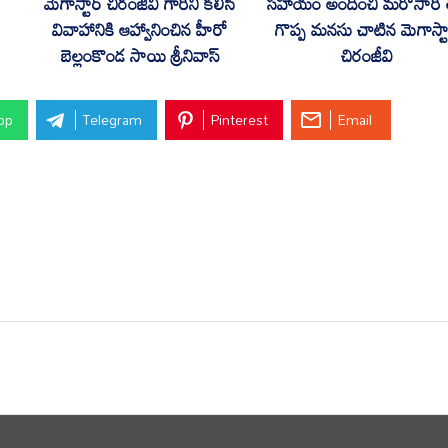
మెగాస్టార్ చిరంజీవి గారిని కలిసి
సహాయం అందించి మరోసారి
వివాహానికి ఆహ్వానించిన హీరో
గొప్ప మనసు చాటిన మెగాస్టా
బెల్లంకొండ సాయి శ్రీనివాస్
చిరంజీవి
pp
Telegram
Pinterest
Email