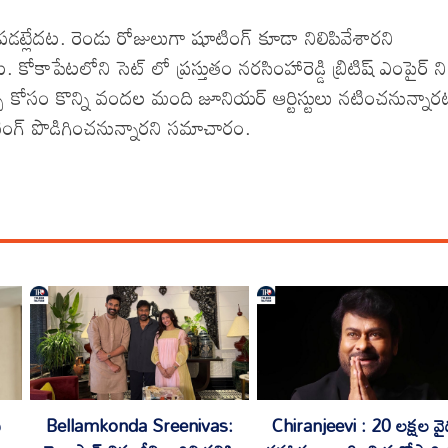
 పడట్లేదట. రెండు రోజులుగా షూటింగ్ కూడా నిలిపివేశారని
. కోకాపేటలోని సెట్ లో ప్రస్తుతం నరసింహారెడ్డి బ్రిటిష్ ఎంపైర్ ని
ీక్వెన్స్ కోసం కొన్ని వందల మంది జూనియర్ ఆర్టిస్టులు నటించనున్నార
ూటింగ్ పొడిగించనున్నారని సమాచారం.
ు
Bellamkonda Sreenivas:
Chiranjeevi : 20 లక్షల వైద