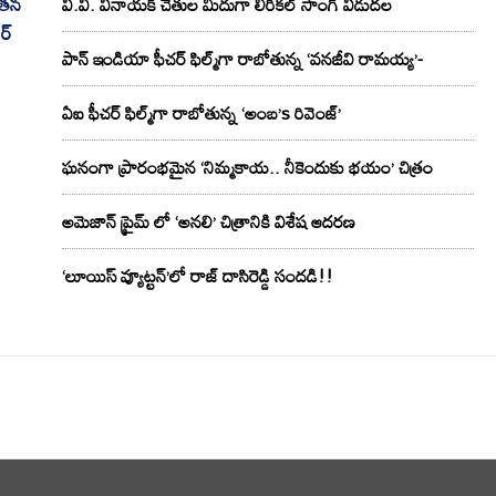
 తన
వి.వి. వినాయక్ చేతుల మీదుగా లిరికల్ సాంగ్ విడుదల
ర్
పాన్ ఇండియా ఫీచర్ ఫిల్మ్‌గా రాబోతున్న ‘వనజీవి రామయ్య’-
ఏఐ ఫీచర్ ఫిల్మ్‌గా రాబోతున్న ‘అంబ’s రివెంజ్’
ఘనంగా ప్రారంభమైన ‘నిమ్మకాయ.. నీకెందుకు భయం’ చిత్రం
అమెజాన్ ప్రైమ్ లో ‘అనలి’ చిత్రానికి విశేష ఆదరణ
‘లూయిస్ వ్యూట్టన్’లో రాజ్ దాసిరెడ్డి సందడి!!