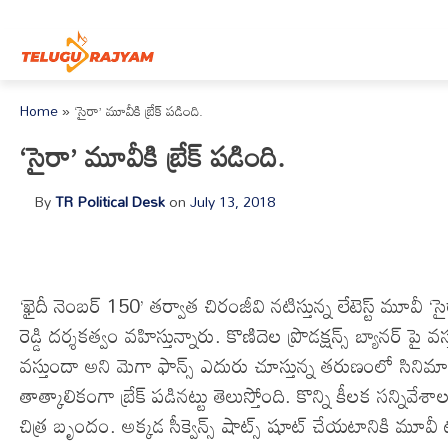
Skip to content
Home
»
‘సైరా’ మూవీకి బ్రేక్ పడింది.
‘సైరా’ మూవీకి బ్రేక్ పడింది.
By
TR Political Desk
on
July 13, 2018
‘ఖైదీ నెంబర్ 150’ తర్వాత చిరంజీవి నటిస్తున్న లేటెస్ట్ మూవ
రెడ్డి దర్శకత్వం వహిస్తున్నారు. కొణిదెల ప్రొడక్షన్స్ బ్యానర్ పై 
వస్తుందా అని మెగా ఫాన్స్ ఎదురు చూస్తున్న తరుణంలో సినిమ
తాత్కాలికంగా బ్రేక్ పడినట్టు తెలుస్తోంది. కొన్ని కీలక సన్నివే
చిత్ర బృందం. అక్కడ సీక్వెన్స్ షాట్స్ షూట్ చేయటానికి మూవీ