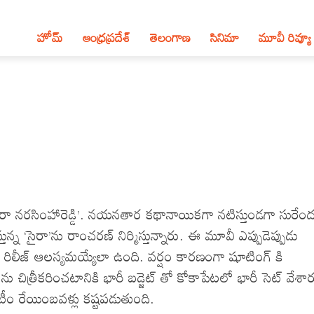
హోమ్
ఆంధ్ర‌ప్ర‌దేశ్‌
తెలంగాణ‌
సినిమా
మూవీ రివ్యూ
ీ ‘సైరా నరసింహారెడ్డి’. నయనతార కథానాయికగా నటిస్తుండగా సురేంద
వస్తున్న ‘సైరా’ను రాంచరణ్ నిర్మిస్తున్నారు. ఈ మూవీ ఎప్పుడెప్పుడు
ా రిలీజ్ ఆలస్యమయ్యేలా ఉంది. వర్షం కారణంగా షూటింగ్ కి
శాలను చిత్రీకరించటానికి భారీ బడ్జెట్ తో కోకాపేటలో భారీ సెట్ వేశా
 టీం రేయింబవళ్లు కష్టపడుతుంది.