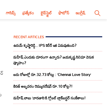
గాసిప్స్
ప్రత్యేకం
లైప్‌స్టైల్‌
ఫొటోస్
ఇంగ్లీష్
RECENT ARTICLES
ఉదయ్ కృష్ణారెడ్డి.. IPS కెరీర్ ఇక ఏమవుతుంది?
మహేష్ ఎందుకు దూరంగా ఉన్నారు? జయకృష్ణ సినిమా వెనుక
వ్యూహం?
ర్
ఐదు రోజుల్లో రూ.32.73 కోట్లు : ‘Chennai Love Story’
కిరణ్ అబ్బవరం రెమ్యునరేషన్ రూ.10 కోట్ల?!
రు
మహేష్ బాబు ‘వారణాసి’కి గ్లోబల్ బ్లాక్‌బస్టర్ సంకేతాలు!