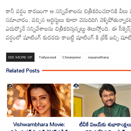
కానీ వర్షం కారణంగా ఆ సన్నివేశాలను చిత్రీకరించడానికి వీలు
సమాచారం. వచ్చిన ఆర్టిస్టులు కూడా వెనుదిరిగి వెళ్ళిపోతున్నారట
ఎదుర్కొనే సన్నివేశాలను చిత్రీకరిస్తున్నట్టు తెలుస్తోంది. ఈ స
వర్షంలో షూటింగ్ కుదరదు కాబట్టి షూటింగ్ కి బ్రేక్ ఇచ్చి ష
SEE MORE OF
Tollywood
Chiranjeevi
nayanathara
Related Posts
టీవీకే విజయ్‌కు శుభాకాంక్షల
Vishwambhara Movie: