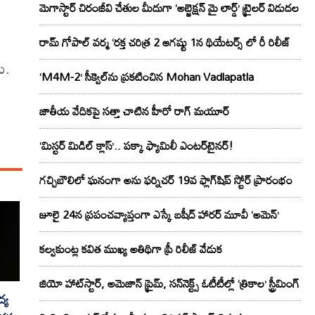
మెగాస్టార్ చిరంజీవి చేతుల మీదుగా ‘అబ్జెక్ష‌న్ మై లార్డ్‌’ ట్రైల‌ర్ విడుద‌ల
రామ్ గోపాల్ వర్మ ‘రక్త చరిత్ర 2 ఆగష్టు 1న థియేటర్స్ లో రీ రిలీజ్
ట.
‘M4M-2’ సీక్వెల్‌ను ప్రకటించిన Mohan Vadlapatla
జాతీయ వేదికపై సత్తా చాటిన హీరో రాగ్ మయూర్‌
‘మిస్టర్ మిడిల్ క్లాస్’.. పక్కా ఫ్యామిలీ ఎంటర్‌టైనర్!
గచ్చిబౌలిలో ఘనంగా అను ఫర్నిచర్ 19వ ఫ్లాగ్‌షిప్ స్టోర్ ప్రారంభం
జూలై 24న ప్రపంచవ్యాప్తంగా ఎస్కే బషీద్‌ హారర్ మూవీ ‘అమెన్’
కల్వకుంట్ల కవిత ముఖ్య అతిథిగా ప్రీ రిలీజ్ వేడుక
జియో హాట్‌స్టార్, అమెజాన్ ప్రైమ్, సన్‌నెక్ట్స్ ఓటీటీల్లో ‘త్రికాల’ స్ట్రీమింగ్
్య