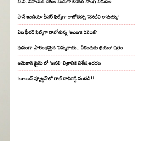
వి.వి. వినాయక్ చేతుల మీదుగా లిరికల్ సాంగ్ విడుదల
పాన్ ఇండియా ఫీచర్ ఫిల్మ్‌గా రాబోతున్న ‘వనజీవి రామయ్య’-
ఏఐ ఫీచర్ ఫిల్మ్‌గా రాబోతున్న ‘అంబ’s రివెంజ్’
ఘనంగా ప్రారంభమైన ‘నిమ్మకాయ.. నీకెందుకు భయం’ చిత్రం
అమెజాన్ ప్రైమ్ లో ‘అనలి’ చిత్రానికి విశేష ఆదరణ
‘లూయిస్ వ్యూట్టన్’లో రాజ్ దాసిరెడ్డి సందడి!!