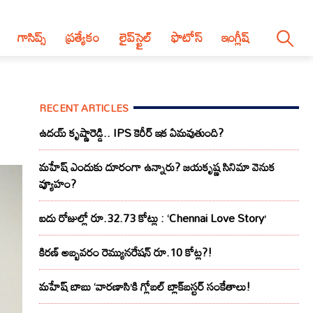
గాసిప్స్
ప్రత్యేకం
లైప్‌స్టైల్‌
ఫొటోస్
ఇంగ్లీష్
RECENT ARTICLES
ఉదయ్ కృష్ణారెడ్డి.. IPS కెరీర్ ఇక ఏమవుతుంది?
మహేష్ ఎందుకు దూరంగా ఉన్నారు? జయకృష్ణ సినిమా వెనుక
వ్యూహం?
ఐదు రోజుల్లో రూ.32.73 కోట్లు : ‘Chennai Love Story’
కిరణ్ అబ్బవరం రెమ్యునరేషన్ రూ.10 కోట్ల?!
మహేష్ బాబు ‘వారణాసి’కి గ్లోబల్ బ్లాక్‌బస్టర్ సంకేతాలు!