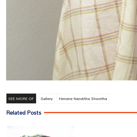
SEE MORE OF
Gallery
Heroine Nanditha Shwetha
Related Posts