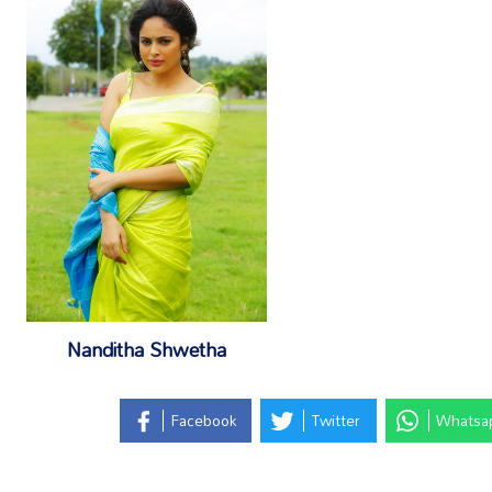
Nanditha Shwetha
Facebook
Twitter
Whatsa