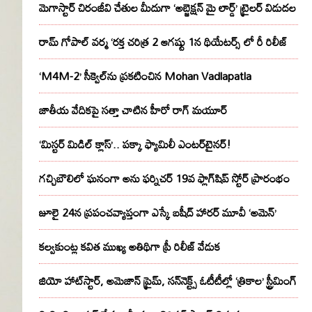
మెగాస్టార్ చిరంజీవి చేతుల మీదుగా ‘అబ్జెక్ష‌న్ మై లార్డ్‌’ ట్రైల‌ర్ విడుద‌ల
రామ్ గోపాల్ వర్మ ‘రక్త చరిత్ర 2 ఆగష్టు 1న థియేటర్స్ లో రీ రిలీజ్
‘M4M-2’ సీక్వెల్‌ను ప్రకటించిన Mohan Vadlapatla
జాతీయ వేదికపై సత్తా చాటిన హీరో రాగ్ మయూర్‌
‘మిస్టర్ మిడిల్ క్లాస్’.. పక్కా ఫ్యామిలీ ఎంటర్‌టైనర్!
గచ్చిబౌలిలో ఘనంగా అను ఫర్నిచర్ 19వ ఫ్లాగ్‌షిప్ స్టోర్ ప్రారంభం
జూలై 24న ప్రపంచవ్యాప్తంగా ఎస్కే బషీద్‌ హారర్ మూవీ ‘అమెన్’
కల్వకుంట్ల కవిత ముఖ్య అతిథిగా ప్రీ రిలీజ్ వేడుక
జియో హాట్‌స్టార్, అమెజాన్ ప్రైమ్, సన్‌నెక్ట్స్ ఓటీటీల్లో ‘త్రికాల’ స్ట్రీమింగ్