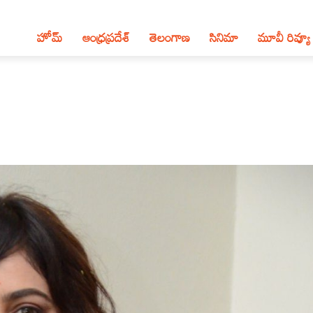
హోమ్
ఆంధ్ర‌ప్ర‌దేశ్‌
తెలంగాణ‌
సినిమా
మూవీ రివ్యూ