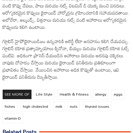
వంటి కొవ్వు చేపలు, పాలు మరియు నట్స్ విటమిన్ డి యొక్క మంచి వనరులు.
ఆరోగ్యకరమైన కొవ్వులు థైరాయిడ్ హార్మోన్లను గ్రహించడానికి సహాయపడతాయి.
అలోవేరా, ఆల్మండ్స్, విత్తనాలు మరియు నట్స్ వంటి ఆహారాలు ఆరోగ్యకరమైన
కొవ్వులను కలిగి ఉంటాయి.
గ్లూటెన్ హైపోథైరాయిడిజం ఉన్నవారికి అలెర్జీ లేదా అసహనం కలిగి చేయవచ్చు.
గ్లూటెన్ రహిత ప్రత్యామ్నాయాలు క్వినోవా, బియ్యం మరియు గ్లూటెన్ రహిత ఓట్స్
వంటివి. అధికంగా ప్రాసెస్ చేయబడిన ఆహారాలు మరియు అదనపు చక్కెరలు
వాపుకు దోహదం చేస్తాయి మరియు థైరాయిడ్ పనితీరును ప్రతికూలంగా
ప్రభావితం చేస్తాయి. వేయించిన ఆహారాలు అధిక కొవ్వుతో ఉంటాయి, ఇవి
థైరాయిడ్ పనితీరును దెబ్బతీస్తాయి.
SEE MORE OF
Life Style
Health & Fitness
allergy
eggs
fishes
high cholestrol
milk
nuts
thyroid issues
vitamin-D
Related Posts