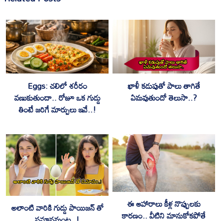
Eggs: చలిలో శరీరం
ఖాళీ కడుపుతో పాలు తాగితే
వణుకుతుందా.. రోజూ ఒక గుడ్డు
ఏమవుతుందో తెలుసా..?
తింటే జరిగే మార్పులు ఇవే..!
ఈ ఆహారాలు కీళ్ల నొప్పులకు
అలాంటి వారికి గుడ్డు పాయిజన్ తో
కారణం.. వీటిని మానుకోకపోతే
సమానమంట..!