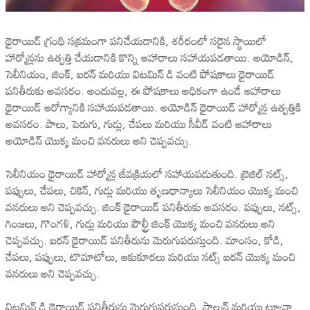
థైరాయిడ్ గ్రంథి సక్రమంగా పనిచేయడానికి, శరీరంలో సరైన స్థాయిలో
హార్మోన్లను ఉత్పత్తి చేయడానికి కొన్ని ఆహారాలు సహాయపడతాయి. అయోడిన్,
సెలీనియం, జింక్, ఐరన్ మరియు విటమిన్ డి వంటి పోషకాలు థైరాయిడ్
పనితీరుకు అవసరం. అందువల్ల, ఈ పోషకాలు అధికంగా ఉండే ఆహారాలు
థైరాయిడ్ ఆరోగ్యానికి సహాయపడతాయి. అయోడిన్ థైరాయిడ్ హార్మోన్ల ఉత్పత్తికి
అవసరం. పాలు, పెరుగు, గుడ్లు, చేపలు మరియు సీవీడ్ వంటి ఆహారాలు
అయోడిన్ యొక్క మంచి వనరులు అని చెప్పవచ్చు.
సెలీనియం థైరాయిడ్ హార్మోన్ల జీవక్రియలో సహాయపడుతుంది. బ్రెజిల్ నట్స్,
పప్పులు, చేపలు, చికెన్, గుడ్లు మరియు తృణధాన్యాలు సెలీనియం యొక్క మంచి
వనరులు అని చెప్పవచ్చు. జింక్ థైరాయిడ్ పనితీరుకు అవసరం. పప్పులు, నట్స్,
గింజలు, గొంగళి, గుడ్లు మరియు పౌల్ట్రీ జింక్ యొక్క మంచి వనరులు అని
చెప్పవచ్చు. ఐరన్ థైరాయిడ్ పనితీరును మెరుగుపరుస్తుంది. మాంసం, కోడి,
చేపలు, పప్పులు, టొమాటోలు, ఆకుకూరలు మరియు నట్స్ ఐరన్ యొక్క మంచి
వనరులు అని చెప్పవచ్చు.
విటమిన్ డి థైరాయిడ్ పనితీరును మెరుగుపరుస్తుంది. సాల్మన్ మరియు ట్యూనా