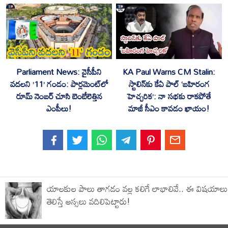
Parliament News: వైసీపీని
KA Paul Warns CM Stalin:
వదలని ’11’ గండం: పార్లమెంట్‌లో
స్టాలిన్‌కు కేఏ పాల్ ‘బహిరంగ
రూమ్ నెంబర్ చూసి బెంబేలెత్తిన
హెచ్చరిక’: నా సభకు రాకపోతే
ఎంపీలు!
మాజీ సీఎం కావడం ఖాయం!
యాలకుల పాలు తాగడం వల్ల కలిగే లాభాలివే.. ఈ విషయాలు
తెలిస్తే అస్సలు వదిలిపెట్టారు!