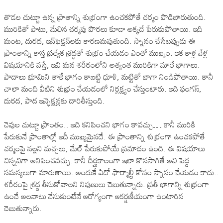
తొడల చుట్టూ ఉన్న ప్రాతాన్ని శుభ్రంగా ఉంచకపోతే చర్మం పొడిబారుతుంది.
మురికితో పాటు, మేలిన చర్మపు పొరలు కూడా అక్కదే పేరుకుపోతాయి. ఇది
మంట, దురద, ఇన్‌ఫెక్షన్‌లకు కారణమవుతుంది. స్నానం చేసేటప్పుడు ఈ
ప్రాంతాన్ని కాస్త ప్రత్యేక శ్రద్ధతో శుభ్రం చేయడం ఎంతో ముఖ్యం. ఇక కాళ్ల వేళ్ల
విషయానికి వస్తే, ఇవి మన శరీరంలోని అత్యంత మురికిగా మారే భాగాలు.
పాదాలు భూమిని తాకే భాగం కాబట్టి ధూళి, మట్టితో బాగా నిండిపోతాయి. కానీ
చాలా మంది వీటిని శుభ్రం చేయడంలో నిర్లక్ష్యం చేస్తుంటారు. ఇది ఫంగస్,
దురద, పాద ఇన్ఫెక్షన్లకు దారితీస్తుంది.
చెవుల చుట్టూ ప్రాంతం.. ఇది కనిపించని భాగం కావచ్చు… కానీ మురికి
పేరుకునే ప్రాంతాల్లో ఇదీ ముఖ్యమైనదే. ఈ ప్రాంతాన్ని శుభ్రంగా ఉంచకపోతే
చర్మంపై నల్లని మచ్చలు, మేల్ పేరుకుపోయే ప్రమాదం ఉంది. ఈ విషయాలు
చిన్నవిగా అనిపించవచ్చు. కానీ దీర్ఘకాలంగా ఇలా కొనసాగితే అవి పెద్ద
సమస్యలుగా మారుతాయి. అందుకే ఏదో ఫార్మాల్టీ కోసం స్నానం చేయడం కాదు..
శరీరంపై శ్రద్ధ తీసుకోవాలని నిపుణులు చెబుతున్నారు. ప్రతీ భాగాన్ని శుభ్రంగా
ఉంచే అలవాటు వేసుకుంటేనే ఆరోగ్యంగా ఆకర్షణీయంగా ఉంటారిన
చెబుతున్నారు.