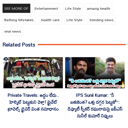
SEE MORE OF
Entertainment
Life Style
amazig health
Bathing Mistakes
health care
Life Style
trending news
viral news
Related Posts
Private Travels: అద్దం లేదు..
IPS Sunil Kumar: “నీ
హెల్మెట్ పెట్టుకుని వెళ్తా! ప్రైవేట్
బతుకెంత? ఒళ్లు దగ్గర పెట్టుకో”:
ట్రావెల్స్ డ్రైవర్ వింత సమాధానం
డిప్యూటీ స్పీకర్ రఘురామపై ఐపీఎస్
సునీల్ కుమార్ నిప్పులు