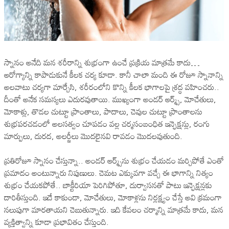
స్నానం అనేది మన శరీరాన్ని శుభ్రంగా ఉంచే ప్రక్రియ మాత్రమే కాదు…
ఆరోగ్యాన్ని కాపాడుకునే కీలక చర్య కూడా. కానీ చాలా మంది ఈ రోజూ స్నానాన్ని
అలవాటు చర్యగా మార్చేసి, శరీరంలోని కొన్ని కీలక భాగాలపై శ్రద్ధ వహించరు..
దీంతో అనేక సమస్యలు ఎదురవుతాయి. ముఖ్యంగా అండర్ ఆర్మ్స్, మోచేతులు,
మోకాళ్లు, తొడల చుట్టూ ప్రాంతాలు, పాదాలు, చెవుల చుట్టూ ప్రాంతాలను
శుభ్రపరచడంలో అలసత్వం చూపడం వల్ల చర్మసంబంధిత ఇన్ఫెక్షన్లు, రంగు
మార్పులు, దురద, అలర్జీలు మొదలైనవి రావడం మొదలవుతుంది.
ప్రతిరోజూ స్నానం చేస్తున్నా.. అండర్ ఆర్మ్స్‌ను శుభ్రం చేయడం మర్చిపోతే ఎంతో
ప్రమాదం అంటున్నారు నిపుణులు. చెమట ఎక్కువగా వచ్చే ఈ భాగాన్ని నిత్యం
శుభ్రం చేయకపోతే.. బాక్టీరియా పెరిగిపోతూ, దుర్వాసనతో పాటు ఇన్ఫెక్షన్లకు
దారితీస్తుంది. ఇదే కాకుండా, మోచేతులు, మోకాళ్లను నిర్లక్ష్యం చేస్తే అవి క్రమంగా
నలుపుగా మారతాయని చెబుతున్నారు. ఇది కేవలం చర్మాన్ని మాత్రమే కాదు, మన
వ్యక్తిత్వాన్ని కూడా ప్రభావితం చేస్తుంది.