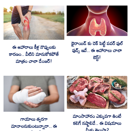
థైరాయిడ్ కు చెక్ పెట్టే పవర్ ఫుల్
ఈ ఆహారాలు కీళ్ల నొప్పులకు
ఫుడ్స్ ఇవే.. ఈ ఆహారాలు చాలా
కారణం.. వీటిని మానుకోకపోతే
బెస్ట్!
మాత్రం చాలా డేంజర్!
మాంసాహారం ఎక్కువగా తింటే
గాయాలు త్వరగా
కలిగే నష్టాలివే.. ఈ విషయాలు
మానాలనుకుంటున్నారా.. ఈ
మీకు తెలుసా?