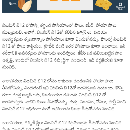
విటమిన్ బి12 లోపాన్ని తగ్గించే పానీయాలలో పాలు, కెఫీర్, సోయా పాలు
ముఖ్యమైనవి. అలాగే, విటమిన్ బి12తో కలిపిన జ్యూస్ లు, మరియు
బలవర్థకమైన తృణధాన్యాల పానీయాలు కూడా ఎంచుకోవచ్చు. పాలల్లో విటమిన్
బి12 తో పాటు కాల్షియం, ప్రొటీన్ వంటి ఇతర పోషకాలు కూడా ఉంటాయి. ఇవి
శరీరానికి అవసరమైన పోషకాలను అందిస్తాయి. కేఫీర్ ఒక పులియబెట్టిన పాల
ఉత్పత్తి, ఇందులో విటమిన్ బి12 సమృద్ధిగా ఉంటుంది. ఇది జీర్ణక్రియకు కూడా
మంచిది.
శాకాహారులు విటమిన్ బి12 లోపం రాకుండా ఉండడానికి సోయా పాలు
తీసుకోవచ్చు, ఎందుకంటే ఇవి విటమిన్ బి12తో బలపర్చబడి ఉంటాయి. కొన్ని
రకాల పండ్ల జ్యూస్ లను, కూరగాయల రసాలను విటమిన్ బి12 తో
బలపరుస్తారు. వాటిని కూడా తీసుకోవచ్చు. గుడ్లు, మాంసం, చేపలు, పౌల్ట్రీ వంటి
విటమిన్ బి12 అధికంగా ఉండే ఆహారాలను కూడా తీసుకోవడం మంచిది.
శాకాహారులు, గర్భిణీ స్త్రీలు విటమిన్ బి12 సప్లిమెంట్లను తీసుకోవడం మంచిది.
మీరు విటమిన్ బి12 లోపంతో బాధపడుతుంటే, వైద్యుడిని సంప్రదించి తగిన