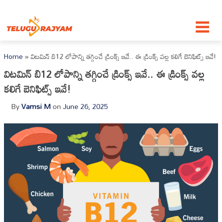
Skip to content
Home
»
విటమిన్ బి12 లోపాన్ని తగ్గించే డ్రింక్స్ ఇవే.. ఈ డ్రింక్స్ వల్ల కలిగే బెనిఫిట్స్ ఇవే!
విటమిన్ బి12 లోపాన్ని తగ్గించే డ్రింక్స్ ఇవే.. ఈ డ్రింక్స్ వల్ల
కలిగే బెనిఫిట్స్ ఇవే!
By
Vamsi M
on
June 26, 2025