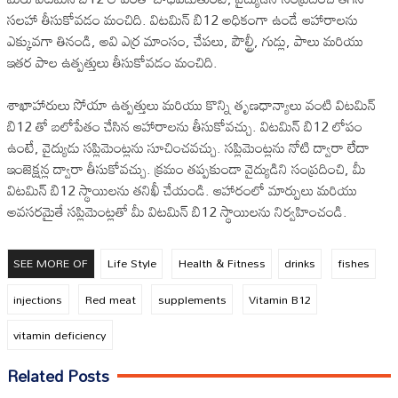
సలహా తీసుకోవడం మంచిది. విటమిన్ బి12 అధికంగా ఉండే ఆహారాలను
ఎక్కువగా తినండి, అవి ఎర్ర మాంసం, చేపలు, పౌల్ట్రీ, గుడ్లు, పాలు మరియు
ఇతర పాల ఉత్పత్తులు తీసుకోవడం మంచిది.
శాఖాహారులు సోయా ఉత్పత్తులు మరియు కొన్ని తృణధాన్యాలు వంటి విటమిన్
బి12 తో బలోపేతం చేసిన ఆహారాలను తీసుకోవచ్చు. విటమిన్ బి12 లోపం
ఉంటే, వైద్యుడు సప్లిమెంట్లను సూచించవచ్చు. సప్లిమెంట్లను నోటి ద్వారా లేదా
ఇంజెక్షన్ల ద్వారా తీసుకోవచ్చు. క్రమం తప్పకుండా వైద్యుడిని సంప్రదించి, మీ
విటమిన్ బి12 స్థాయిలను తనిఖీ చేయండి. ఆహారంలో మార్పులు మరియు
అవసరమైతే సప్లిమెంట్లతో మీ విటమిన్ బి12 స్థాయిలను నిర్వహించండి.
SEE MORE OF
Life Style
Health & Fitness
drinks
fishes
injections
Red meat
supplements
Vitamin B12
vitamin deficiency
Related Posts