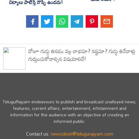
చిట్కాలు పాటిస్తే నొప్పే ఉండదు!
రోజూ గుడ్డు తినడం వల్ల లాభమా? నష్టమా? గుడ్డు తినేవాళ్లు
గుర్తుంచుకోవాల్సిన విషయాలివే!
TeluguRajyam endeavours to publish and broadcast unalloyed news,
features, current affairs, entertainment, infotainment and
information for the audience with an objective of creating an
informed public.
Contact us:
newsdesk@telugurajyam.com