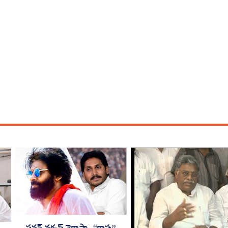
పవన్ వర్సస్ వైకాపా- “కాపు”