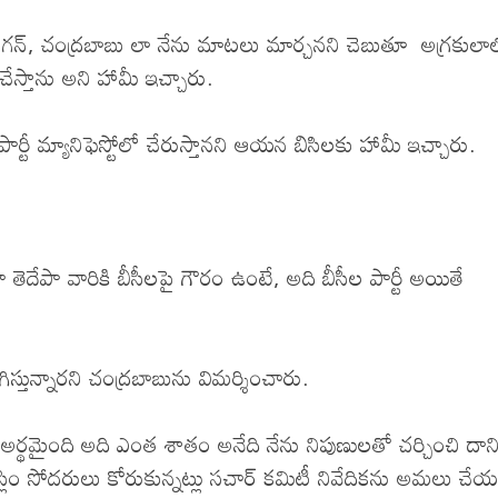
గన్, చంద్రబాబు లా నేను మాటలు మార్చనని చెబుతూ అగ్రకులాల్
చేస్తాను అని హామీ ఇచ్చారు.
పార్టీ మ్యానిఫెస్టోలో చేరుస్తానని ఆయన బిసిలకు హామీ ఇచ్చారు.
 తెదేపా వారికి బీసీలపై గౌరం ఉంటే, అది బీసీల పార్టీ అయితే
ున్నారని చంద్రబాబును విమర్శించారు.
ాక అర్థమైంది అది ఎంత శాతం అనేది నేను నిపుణులతో చర్చించి దాని
ుస్లిం సోదరులు కోరుకున్నట్లు సచార్ కమిటీ నివేదికను అమలు చే