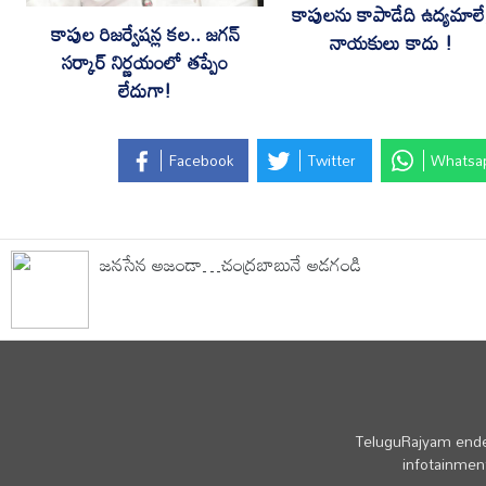
కాపులను కాపాడేది ఉద్యమాలే
కాపుల రిజర్వేషన్ల కల.. జగన్
నాయకులు కాదు !
సర్కార్ నిర్ణయంలో తప్పేం
లేదుగా!
Facebook
Twitter
Whatsa
జనసేన అజండా…చంద్రబాబునే అడగండి
TeluguRajyam endea
infotainment