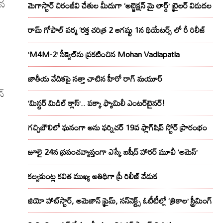
యన
మెగాస్టార్ చిరంజీవి చేతుల మీదుగా ‘అబ్జెక్ష‌న్ మై లార్డ్‌’ ట్రైల‌ర్ విడుద‌ల
రామ్ గోపాల్ వర్మ ‘రక్త చరిత్ర 2 ఆగష్టు 1న థియేటర్స్ లో రీ రిలీజ్
‘M4M-2’ సీక్వెల్‌ను ప్రకటించిన Mohan Vadlapatla
జాతీయ వేదికపై సత్తా చాటిన హీరో రాగ్ మయూర్‌
న్
‘మిస్టర్ మిడిల్ క్లాస్’.. పక్కా ఫ్యామిలీ ఎంటర్‌టైనర్!
గచ్చిబౌలిలో ఘనంగా అను ఫర్నిచర్ 19వ ఫ్లాగ్‌షిప్ స్టోర్ ప్రారంభం
జూలై 24న ప్రపంచవ్యాప్తంగా ఎస్కే బషీద్‌ హారర్ మూవీ ‘అమెన్’
కల్వకుంట్ల కవిత ముఖ్య అతిథిగా ప్రీ రిలీజ్ వేడుక
జియో హాట్‌స్టార్, అమెజాన్ ప్రైమ్, సన్‌నెక్ట్స్ ఓటీటీల్లో ‘త్రికాల’ స్ట్రీమింగ్