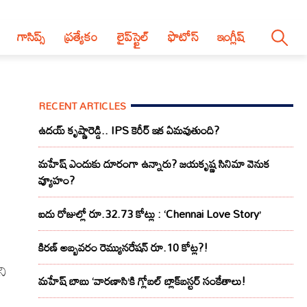
గాసిప్స్
ప్రత్యేకం
లైప్‌స్టైల్‌
ఫొటోస్
ఇంగ్లీష్
RECENT ARTICLES
ఉదయ్ కృష్ణారెడ్డి.. IPS కెరీర్ ఇక ఏమవుతుంది?
మహేష్ ఎందుకు దూరంగా ఉన్నారు? జయకృష్ణ సినిమా వెనుక
వ్యూహం?
ఐదు రోజుల్లో రూ.32.73 కోట్లు : ‘Chennai Love Story’
న
కిరణ్ అబ్బవరం రెమ్యునరేషన్ రూ.10 కోట్ల?!
ని
మహేష్ బాబు ‘వారణాసి’కి గ్లోబల్ బ్లాక్‌బస్టర్ సంకేతాలు!