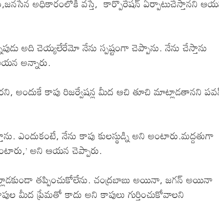
,జనసేన అధికారంలోకి వస్తే, కార్పొరేషన్ ఏర్పాటుచేస్తానని ఆ
పుడు అది చెయ్యలేరేమో నేను స్పష్టంగా చెప్పాను. నేను చేస్తాను
 ఆయన అన్నారు.
్తారని, అందుకే కాపు రిజర్వేషన్ల మీద ఆచి తూచి మాట్లాడతానని పవ
స్తాను. ఎందుకంటే, నేను కాపు కులస్థుడ్ని అని అంటారు.మద్దతుగా
ి అంటారు,’ అని ఆయన చెప్పారు.
ాట్లాడకుండా తప్పించుకోలేను. చంద్రబాబు అయినా, జగన్ అయినా
 కాపుల మీద ప్రేమతో కాదు అని కాపులు గుర్తించుకోవాలని