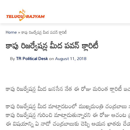
Skip to content
Home
»
కాపు రిజర్వేషన్ల మీద పవన్ క్లారిటీ
కాపు రిజర్వేషన్ల మీద పవన్ క్లారిటీ
By
TR Political Desk
on
August 11, 2018
కాపు రిజర్వేషన్ల మీద జనసేన నేత ఈ రోజు మరింత క్లారిటీ ఇచ
కాపు రిజర్వేషన్ల మీద మాట్లాడటంలో ముఖ్యమంత్రి చంద్రబాబ
కాపు రిజర్వేషన్ల గురించి మాట్లాడుతున్నారని ఈ రోజు ఆచంట ప్రజ
ఈ విషయాన్ని ఏ నాడో చంద్రబాబుకు చెప్పి ఆయన ఖాతరు చేయ