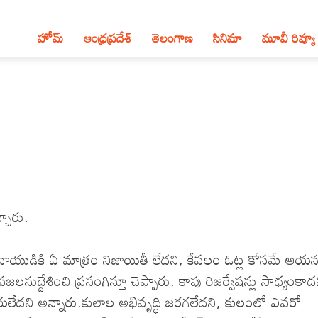
హోమ్
ఆంధ్ర‌ప్ర‌దేశ్‌
తెలంగాణ‌
సినిమా
మూవీ రివ్యూ
్చారు.
ు నాయుడికి ఏ మాత్రం నిజాయితీ లేదని, కేవలం ఓట్ల కోసమే ఆయ
లనుద్దేశించి ప్రసంగిస్తూ చెప్పారు. కాపు రిజర్వేషన్లు సాధ్యంకాద
లేదని అన్నారు.కులాల అభివృద్ధి జరగలేదని, కులంలో ఎవరో