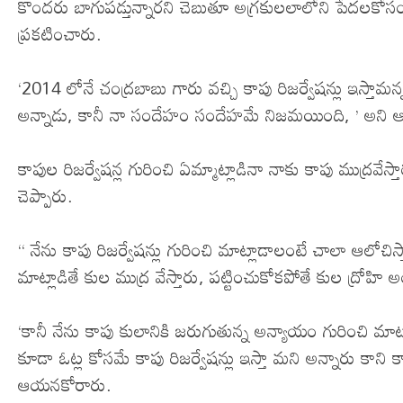
కొందరు బాగుపడ్తున్నారని చెబుతూ అగ్రకులలాలోని పేదలకోసం
ప్రకటించారు.
‘2014 లోనే చంద్రబాబు గారు వచ్చి కాపు రిజర్వేషన్లు ఇస్తామన్న
అన్నాడు, కానీ నా సందేహం సందేహమే నిజమయింది, ’ అని
కాపుల రిజర్వేషన్ల గురించి ఏమ్మాట్లాడినా నాకు కాపు ముద్రవేస
చెప్పారు.
‘‘ నేను కాపు రిజర్వేషన్లు గురించి మాట్లాడాలంటే చాలా ఆలోచి
మాట్లాడితే కుల ముద్ర వేస్తారు, పట్టించుకోకపోతే కుల ద్రోహ
‘కానీ నేను కాపు కులానికి జరుగుతున్న అన్యాయం గురించి మ
కూడా ఓట్ల కోసమే కాపు రిజర్వేషన్లు ఇస్తా మని అన్నారు కాని
ఆయనకోరారు.