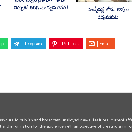
,
చిచ్చుతో తిరిగి మొదలైన రగడ!
రిజర్వేషన్ల కోసం కాపుల
ఉద్యమమట
pp
Telegram
Pinterest
Email
vours to publish and broadcast unalloyed news, features, current affa
 and information for the audience with an objective of creating an inf