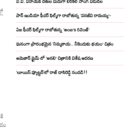
వి.వి. వినాయక్ చేతుల మీదుగా లిరికల్ సాంగ్ విడుదల
లో
పాన్ ఇండియా ఫీచర్ ఫిల్మ్‌గా రాబోతున్న ‘వనజీవి రామయ్య’-
ఏఐ ఫీచర్ ఫిల్మ్‌గా రాబోతున్న ‘అంబ’s రివెంజ్’
ఘనంగా ప్రారంభమైన ‘నిమ్మకాయ.. నీకెందుకు భయం’ చిత్రం
అమెజాన్ ప్రైమ్ లో ‘అనలి’ చిత్రానికి విశేష ఆదరణ
‘లూయిస్ వ్యూట్టన్’లో రాజ్ దాసిరెడ్డి సందడి!!
కి
యడం