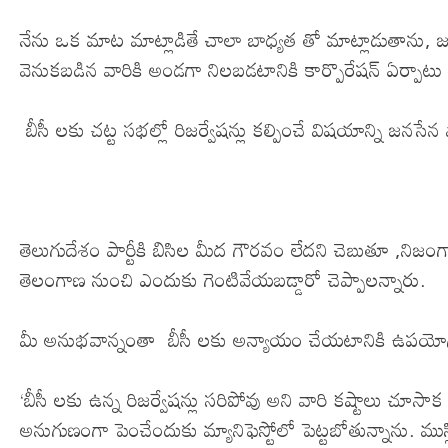
నేను ఒక మాట మాట్లాడితే చాలా బాధ్యత తో మాట్లాడుతాను, జ
వెనుకబడిన వారికి అండగా నిలబడటానికి కార్పొరేషన్ ఏర్పాటు 
బీసీ లకు చట్ట సభల్లో రిజర్వేషన్లు కల్పించే విషయాన్ని జనసేన 
తెలుగుదేశం పార్టీకి బిసిల మీద గౌరవం లేదని చెబుతూ ,నిజంగా
తెలంగాణ నుంచి ఎందుకు గెంటివేయబడ్డారో చెప్పాలన్నారు.
మీ అనుభవాన్నంతా బీసీ లకు అన్యాయం చేయటానికి ఉపయోగిస్త
‘బీసీ లకు ఉన్న రిజర్వేషన్లు సరిపోవు అని వారి కష్టాలు చూస
అనుగుణంగా పెంచేందుకు మ్యానిఫెస్టోలో పెట్టబోతున్నాను. మ