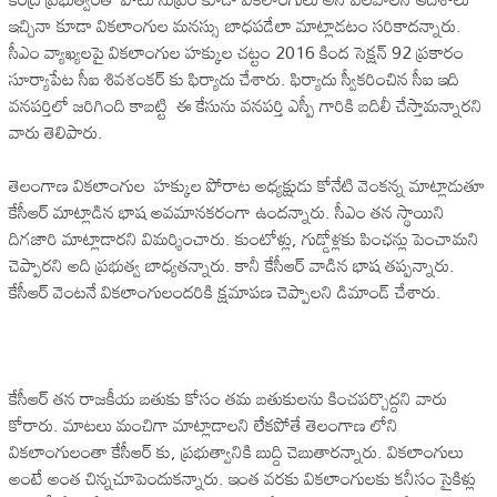
ఇచ్చినా కూడా వికలాంగుల మనస్సు బాధపడేలా మాట్లాడటం సరికాదన్నారు.
సీఎం వ్యాఖ్యలపై వికలాంగుల హక్కుల చట్టం 2016 కింద సెక్షన్ 92 ప్రకారం
సూర్యాపేట సీఐ శివశంకర్ కు ఫిర్యాదు చేశారు. ఫిర్యాదు స్వీకరించిన సీఐ ఇది
వనపర్తిలో జరిగింది కాబట్టి ఈ కేసును వనపర్తి ఎస్పీ గారికి బదిలీ చేస్తామన్నారని
వారు తెలిపారు.
తెలంగాణ వికలాంగుల హక్కుల పోరాట అధ్యక్షుడు కోనేటి వెంకన్న మాట్లాడుతూ
కేసీఆర్ మాట్లాడిన భాష అవమానకరంగా ఉందన్నారు. సీఎం తన స్థాయిని
దిగజారి మాట్లాడారని విమర్శించారు. కుంటోళ్లు, గుడ్డోళ్లకు పింఛన్లు పెంచామని
చెప్పారని అది ప్రభుత్వ బాధ్యతన్నారు. కానీ కేసీఆర్ వాడిన భాష తప్పన్నారు.
కేసీఆర్ వెంటనే వికలాంగులందరికి క్షమాపణ చెప్పాలని డిమాండ్ చేశారు.
కేసీఆర్ తన రాజకీయ బతుకు కోసం తమ బతుకులను కించపర్చొద్దని వారు
కోరారు. మాటలు మంచిగా మాట్లాడాలని లేకపోతే తెలంగాణ లోని
వికలాంగులంతా కేసీఆర్ కు, ప్రభుత్వానికి బుద్ది చెబుతారన్నారు. వికలాంగులు
అంటే అంత చిన్నచూపెందుకన్నారు. ఇంత వరకు వికలాంగులకు కనీసం సైకిళ్లు