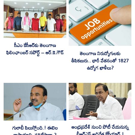
సీఎం కేసీఆర్‌కు తెలంగాణ
ఫిలింఛాంబ‌ర్ స‌పోర్ట్ – ఆర్‌.కె.గౌడ్‌
తెలంగాణ నిరుద్యోగులకు
తీపికబురు.. భారీ వేతనంతో 1827
ఉద్యోగ ఖాళీలు?
ఆంధ్రప్రదేశ్ నుంచి పోటీ చేయనున్న
గులాబీ పిలుస్తోంది.! ఈటెల
బీఆర్ఎస్ అధినేత కేసీయార్.!