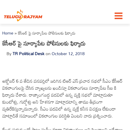
Skip to content
Home
»
కేసీఆర్ పై సూర్యాపేట పోలీసులకు ఫిర్యాదు
కేసీఆర్ పై సూర్యాపేట పోలీసులకు ఫిర్యాదు
By
TR Political Desk
on
October 12, 2018
అక్టోబర్ 6 వ తేదిన వనపర్తిలో జరిగిన టిఆర్ ఎస్ ప్రచార సభలో సీఎం కేసీఆర్
వికలాంగులపై చేసిన వ్యాఖ్యలను ఖండిస్తూ వికలాంగులు సూర్యాపేట సీఐ కి
ఫిర్యాదు చేశారు. రాజ్యాంగబద్ద పదవిలో ఉన్న వ్యక్తి సభలో మాట్లాడుతూ
కుంటోళ్లు, గుడ్డోళ్లు అని హేళనగా మాట్లాడటాన్ని తాము తీవ్రంగా
వ్యతిరేకిస్తున్నామన్నారు. సీఎం పదవిలో ఉన్న వ్యక్తే కనీస విచక్షణ లేకుండా
మాట్లాడితే సమాజంలో వికలాంగుల పరిస్థితి ఏంటని వారు ప్రశ్నించారు.
కేంద్ర ప్రభుత్వంతో పాటు సుప్రీం కూడా వికలాంగులు అని పిలవాలని ఆదేశాలు