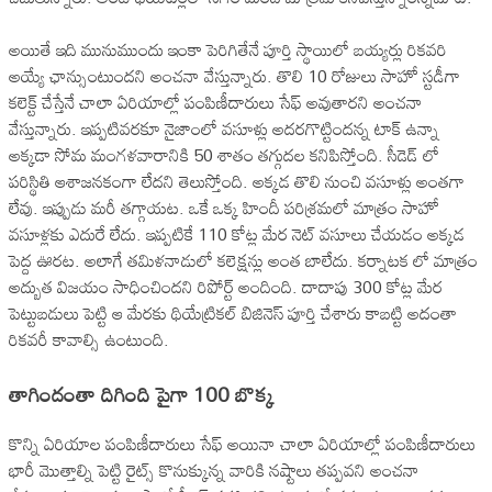
అయితే ఇది మునుముందు ఇంకా పెరిగితేనే పూర్తి స్థాయిలో బ‌య్య‌ర్లు రిక‌వ‌రి
అయ్యే ఛాన్సుంటుంద‌ని అంచ‌నా వేస్తున్నారు. తొలి 10 రోజులు సాహో స్ట‌డీగా
క‌లెక్ట్ చేస్తేనే చాలా ఏరియాల్లో పంపిణీదారులు సేఫ్ అవుతార‌ని అంచ‌నా
వేస్తున్నారు. ఇప్ప‌టివ‌ర‌కూ నైజాంలో వ‌సూళ్లు అద‌ర‌గొట్టింద‌న్న టాక్ ఉన్నా
అక్క‌డా సోమ మంగ‌ళ‌వారానికి 50 శాతం త‌గ్గుద‌ల క‌నిపిస్తోంది. సీడెడ్ లో
ప‌రిస్థితి ఆశాజ‌న‌కంగా లేద‌ని తెలుస్తోంది. అక్క‌డ తొలి నుంచి వ‌సూళ్లు అంత‌గా
లేవు. ఇప్పుడు మ‌రీ త‌గ్గాయ‌ట‌. ఒకే ఒక్క హిందీ ప‌రిశ్ర‌మ‌లో మాత్రం సాహో
వ‌సూళ్ల‌కు ఎదురే లేదు. ఇప్ప‌టికే 110 కోట్ల మేర నెట్ వ‌సూలు చేయ‌డం అక్క‌డ
పెద్ద ఊర‌ట‌. అలాగే త‌మిళ‌నాడులో క‌లెక్ష‌న్లు అంత బాలేదు. క‌ర్నాట‌క లో మాత్రం
అద్బుత విజ‌యం సాధించింద‌ని రిపోర్ట్ అందింది. దాదాపు 300 కోట్ల మేర
పెట్టుబ‌డులు పెట్టి ఆ మేర‌కు థియేట్రిక‌ల్ బిజినెస్ పూర్తి చేశారు కాబ‌ట్టి అదంతా
రిక‌వ‌రీ కావాల్సి ఉంటుంది.
తాగిందంతా దిగింది పైగా 100 బొక్క‌
కొన్ని ఏరియాల పంపిణీదారులు సేఫ్ అయినా చాలా ఏరియాల్లో పంపిణీదారులు
భారీ మొత్తాల్ని పెట్టి రైట్స్ కొనుక్కున్న వారికి న‌ష్టాలు త‌ప్ప‌వ‌ని అంచ‌నా