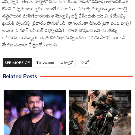
వేస్తున్నారు. తెలుగు రాష్ట్రాల్లో సీడెడ్ స‌హా త‌మిళ‌నాడులో వ‌సూళ్లు ఆశాజ‌న‌కంగా
లేవ‌ని చెప్పుకుంటున్నారు. అయితే ఓవ‌రాల్ గా వ‌సూళ్లు ద‌క్కుతున్నాయి కాబ‌ట్టి
న‌ష్ట‌పోయిన పంపిణీదారుల‌కు ఆ మొత్తాల్ని భ‌ర్తీ చేసేందుకు యు.వి.క్రియేష‌న్స్
ప్ర‌య‌త్నిస్తోంద‌న్న ప్ర‌చారం సాగుతోంది. తాగిందంతా దిగింది పైగా వంద‌ బొక్క‌!
అంటూ ఓ మాస్ ఆడియెన్ రివ్యూ చెబితే.. చాలా బావుంది అని చెబుతున్న
అభిమానులు ఉన్నారు. ఈ త‌ర‌హా మిశ్ర‌మ స్పంద‌న‌ల న‌డుమ సాహో ఇంకా ఏ
మేర‌కు వ‌సూలు చేస్తుందో చూడాలి.
SEE MORE OF
Tollywood
వ‌సూళ్ల‌లో
సాహో
Related Posts