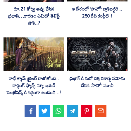
ఆ దేశంలో ‘సాహో’ బ్లాక్‌బస్టర్ ..
రూ.21 కోట్లు అప్పు చేసిన
250 డేస్ కంప్లీట్ !
ప్రభాస్…కారణం ఏమిటో తెలిస్తే
షాక్..?
రాధే శ్యామ్ ట్రైలర్ రాబోతోంది..
ప్రభాస్ కి మరో చెత్త రికార్డు నమోదు
డార్లింగ్ ఫ్యాన్స్ న్యూ ఇయర్
చేసిన ‘సాహో’ మూవీ
సెలబ్రేషన్స్ కి సిద్దంగా ఉండండి ..!