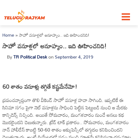
Skip to content
Home
»
సాహో వ‌సూళ్ల‌లో అనూహ్యం.. ఇది ఊహించ‌నిది!
సాహో వ‌సూళ్ల‌లో అనూహ్యం.. ఇది ఊహించ‌నిది!
By
TR Political Desk
on
September 4, 2019
60 శాతం వ‌సూళ్లు త‌గ్గితే క‌ష్ట‌మేనేమో!
ప్ర‌పంచ‌వ్యాప్తంగా తొలి వీకెండ్ సాహో వ‌సూళ్ల హవా సాగింది. ఇప్ప‌టికే ఈ
సినిమా స‌గం పైగా నెట్ వ‌సూళ్ల‌ను సాధించి పెట్టిన పెట్టుబ‌డి నుంచి ఆ మేర‌కు
కాన్ఫిడెన్స్ నిచ్చింది. అయితే సోమ‌వారం, మంగ‌ళ‌వారం నుంచే అస‌లు క‌థ
మొద‌లైంద‌ని చెబుతున్నారు. ట్రేడ్ టాక్ ప్ర‌కారం.. సోమ‌వారం, మంగ‌ళ‌వారం
నాన్ హాలీడేస్ కాబ‌ట్టి 50-60 శాతం ఆక్యుపెన్సీలో త‌గ్గుద‌ల‌ క‌నిపించింద‌ని
చెబుతున్నారు. అంటే థియేట‌ర్ల‌లో స‌గం మంది మాత్ర‌మే క‌నిపిస్తున్నార‌న్న‌మాట‌.