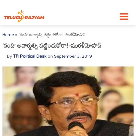
Skip to content
Home
»
‘నంది’ అవార్డుల్ని ప‌ట్టించుకోరా!-ముర‌ళీమోహ‌న్‌
‘నంది’ అవార్డుల్ని ప‌ట్టించుకోరా!-ముర‌ళీమోహ‌న్‌
By
TR Political Desk
on
September 3, 2019