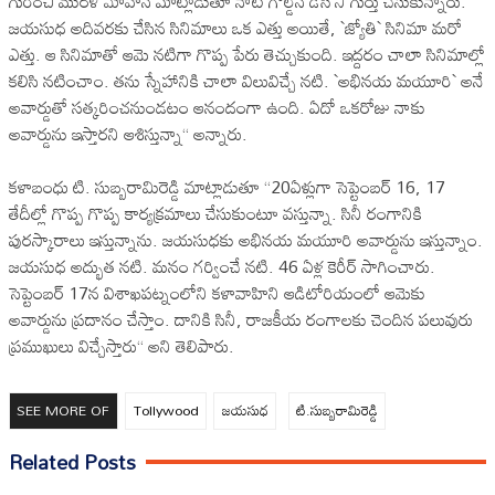
గురించి ముర‌ళీ మోహ‌న్ మాట్లాడుతూ నాటి గోల్డెన్ డేస్ ని గుర్తు చేసుకున్నారు.
జయసుధ అదివరకు చేసిన సినిమాలు ఒక ఎత్తు అయితే, `జ్యోతి` సినిమా మరో
ఎత్తు. ఆ సినిమాతో ఆమె నటిగా గొప్ప‌ పేరు తెచ్చుకుంది. ఇద్దరం చాలా సినిమాల్లో
కలిసి నటించాం. తను స్నేహానికి చాలా విలువిచ్చే నటి. `అభినయ మయూరి` అనే
అవార్డుతో సత్కరించనుండటం ఆనందంగా ఉంది. ఏదో ఒకరోజు నాకు
అవార్డును ఇస్తారని ఆశిస్తున్నా“ అన్నారు.
కళాబంధు టి. సుబ్బరామిరెడ్డి మాట్లాడుతూ “20ఏళ్లుగా సెప్టెంబర్ 16, 17
తేదీల్లో గొప్ప గొప్ప కార్యక్రమాలు చేసుకుంటూ వస్తున్నా. సినీ రంగానికి
పుర‌స్కారాలు ఇస్తున్నాను. జ‌యసుధకు అభినయ మయూరి అవార్డును ఇస్తున్నాం.
జ‌య‌సుధ‌ అద్భుత నటి. మనం గర్వించే నటి. 46 ఏళ్ల కెరీర్ సాగించారు.
సెప్టెంబర్ 17న విశాఖపట్నంలోని కళావాహిని ఆడిటోరియంలో ఆమెకు
అవార్డును ప్రదానం చేస్తాం. దానికి సినీ, రాజకీయ రంగాలకు చెందిన పలువురు
ప్రముఖులు విచ్చేస్తారు“ అని తెలిపారు.
SEE MORE OF
Tollywood
జయసుధ
టి.సుబ్బ‌రామిరెడ్డి
Related Posts