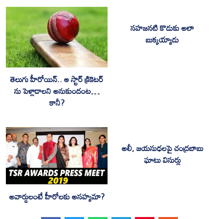
స‌హ‌జ‌న‌టి కొడుకు అలా
బుక్క‌య్యాడు
తెలుగు హీరోయిన్.. ఆ స్టార్ క్రికెటర్
ను పెళ్లాడాలని అనుకుందంట…
కానీ?
అలీ, జయసుధలపై చంద్రబాబు
ఘాటు విసుర్లు
అవార్డులంటే హీరోల‌కు అస‌హ్య‌మా?