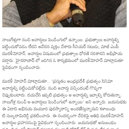
నాలుగేళ్లుగా నంది అవార్డులు పెండింగులో ఉన్నాయి. ప్ర‌భుత్వాలు అవార్డుల్ని
ప‌ట్టించుకోవ‌డం లేదని ఆవేద‌న వ్య‌క్తం చేశారు సీనియ‌ర్ న‌టుడు, మాజీ ఎంపీ
ముర‌ళీమోహ‌న్. అవార్డుల విష‌యంలో ప్ర‌భుత్వాల ధోర‌ణి స‌రికాద‌ని అభిప్రాయ
ప‌డ్డారు. హైద‌రాబాద్ లో జ‌రిగిన ఓ కార్య‌క్ర‌మంలో ముర‌ళీమోహ‌న్ మాట్లాడుతూ
పైవిధంగా స్పందించారు.
ముర‌ళీ మోహ‌న్ మాట్లాడుతూ.. “ప్రస్తుతం ఆంధ్రప్రదేశ్ ప్రభుత్వం సినిమా
అవార్డుల్ని పట్టించుకోవట్లేదు. నంది అవార్డు వచ్చిందంటే గొప్పగా
చెప్పుకుంటారు. దయచేసి ఇప్పటి ప్రభుత్వం ఆ అవార్డుల్ని ఇవ్వాల్ని కోరుతున్నా.
నాలుగేళ్ల నుంచీ ఆ అవార్డులు పెండింగులో ఉన్నాయి“ అని అన్నారు. జ‌య‌సుధ‌కు
ఈ ఏడాది అభిన‌య మ‌యూరి పుర‌స్కారాన్ని అంద‌జేస్తున్నామ‌ని క‌ళాబంధు
టి.సుబ్బ‌రామిరెడ్డి ప్ర‌క‌టించారు. ఈ సంద‌ర్భంగా వేదిక‌పై అతిధి ముర‌ళీమోహన్
అవార్డుల ప్ర‌హ‌స‌నంపై పైవిధంగా స్పందించారు. జ‌య‌సుధ‌తో అనుబంధం