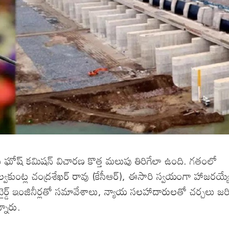
 పీసీ ఘోష్ కమిషన్ విచారణ కొత్త మలుపు తిరిగేలా ఉంది. గతంలో
కుంట్ల చంద్రశేఖర్ రావు (కేసీఆర్), ఈసారి స్వయంగా హాజరయ్య
ే రిటైర్డ్ ఇంజినీర్లతో సమావేశాలు, న్యాయ సలహాదారులతో చర్చలు జర
నారు.