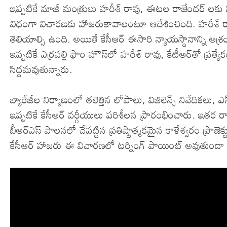
ఇప్పటికే మాజీ మంత్రులు హరీశ్ రావు, ఈటల రాజేందర్ లకు న
విధంగా విచారణకు హాజరుకావాలంటూ ఆదేశించింది. హరీశ్ ర
తెలియాల్సి ఉంది. అయితే కేసీఆర్ ఈసారి న్యాయస్థానాన్ని ఆశ
ఇప్పటికే ఎర్రవల్లి ఫాం హౌస్‌లో హరీశ్ రావు, కేటీఆర్‌తో ప్రత
సిద్ధమవుతున్నారు.
బ్యారేజీల నిర్మాణంలో తలెత్తిన లోపాలు, విజిలెన్స్ నివేదికల
ఇప్పటికే కేసీఆర్ వర్గీయులు పరిశీలన ప్రారంభించారు. ఇతర రాష్
బీఆర్ఎస్ పాలనలో చేపట్టిన ప్రతిష్టాత్మకమైన కాళేశ్వరం ప్రాజెక్ట
కేసీఆర్ హాజరు ఈ విచారణలో టర్నింగ్ పాయింట్ అవుతుందా అనే ప