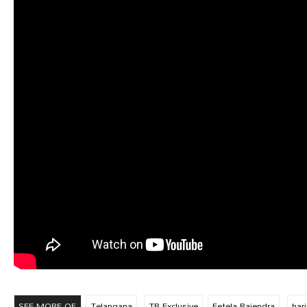
SEE MORE OF
Telangana
TR Exclusive
Eetela Rajendra
har