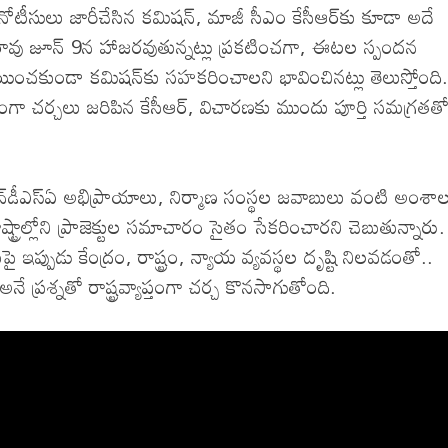
ోటీసులు జారీచేసిన కమిషన్, మాజీ సీఎం కేసీఆర్‌కు కూడా అదే
ావు జూన్ 9న హాజరవుతున్నట్లు ప్రకటించగా, ఈటల స్పందన
్రయించకుండా కమిషన్‌కు సహకరించాలని భావించినట్లు తెలుస్తోంది.
్యేకంగా చర్చలు జరిపిన కేసీఆర్, విచారణకు ముందు పూర్తి సమగ్రతత
ు, ఎన్‌డీఎస్‌ఏ అభిప్రాయాలు, నిర్మాణ సంస్థల జవాబులు వంటి అంశా
ట్రాల్లోని ప్రాజెక్టుల సమాచారం సైతం సేకరించారని చెబుతున్నారు.
ుపై ఇప్పుడు కేంద్రం, రాష్ట్రం, న్యాయ వ్యవస్థల దృష్టి నిలవడంతో..
్రశ్నతో రాష్ట్రవ్యాప్తంగా చర్చ కొనసాగుతోంది.