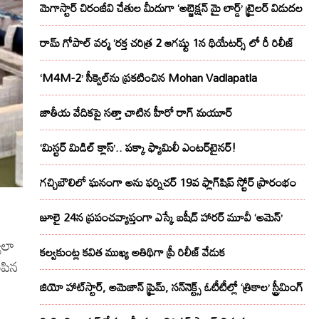
మెగాస్టార్ చిరంజీవి చేతుల మీదుగా ‘అబ్జెక్ష‌న్ మై లార్డ్‌’ ట్రైల‌ర్ విడుద‌ల
రామ్ గోపాల్ వర్మ ‘రక్త చరిత్ర 2 ఆగష్టు 1న థియేటర్స్ లో రీ రిలీజ్
‘M4M-2’ సీక్వెల్‌ను ప్రకటించిన Mohan Vadlapatla
జాతీయ వేదికపై సత్తా చాటిన హీరో రాగ్ మయూర్‌
‘మిస్టర్ మిడిల్ క్లాస్’.. పక్కా ఫ్యామిలీ ఎంటర్‌టైనర్!
గచ్చిబౌలిలో ఘనంగా అను ఫర్నిచర్ 19వ ఫ్లాగ్‌షిప్ స్టోర్ ప్రారంభం
జూలై 24న ప్రపంచవ్యాప్తంగా ఎస్కే బషీద్‌ హారర్ మూవీ ‘అమెన్’
ేలా
కల్వకుంట్ల కవిత ముఖ్య అతిథిగా ప్రీ రిలీజ్ వేడుక
ిపిన
జియో హాట్‌స్టార్, అమెజాన్ ప్రైమ్, సన్‌నెక్ట్స్ ఓటీటీల్లో ‘త్రికాల’ స్ట్రీమింగ్