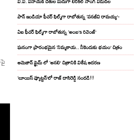
వి.వి. వినాయక్ చేతుల మీదుగా లిరికల్ సాంగ్ విడుదల
పాన్ ఇండియా ఫీచర్ ఫిల్మ్‌గా రాబోతున్న ‘వనజీవి రామయ్య’-
ో
ఏఐ ఫీచర్ ఫిల్మ్‌గా రాబోతున్న ‘అంబ’s రివెంజ్’
ఘనంగా ప్రారంభమైన ‘నిమ్మకాయ.. నీకెందుకు భయం’ చిత్రం
లపై
అమెజాన్ ప్రైమ్ లో ‘అనలి’ చిత్రానికి విశేష ఆదరణ
‘లూయిస్ వ్యూట్టన్’లో రాజ్ దాసిరెడ్డి సందడి!!