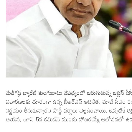
మేడిగడ్డ బ్యారేజీ కుంగుబాటు నేపథ్యంలో జరుగుతున్న జస్టిస్
విచారణలకు దూరంగా ఉన్న బీఆర్ఎస్ అధినేత, మాజీ సీఎం కల్వ
నిర్ణయం తీసుకున్నారని పార్టీ వర్గాలు వెల్లడించాయి. ఇప్పటిక
ఆయన, జూన్ 5న కమిషన్ ముందు హాజరయ్యే ఆలోచనలో ఉన్