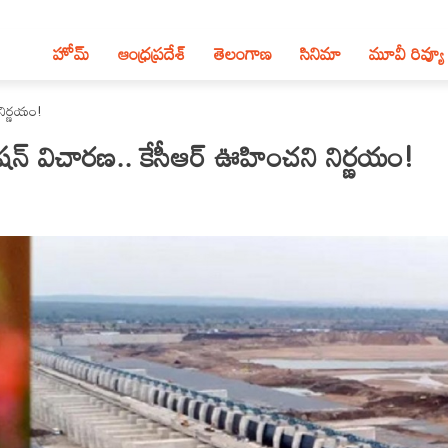
హోమ్
ఆంధ్ర‌ప్ర‌దేశ్‌
తెలంగాణ‌
సినిమా
మూవీ రివ్యూ
నిర్ణయం!
్ విచారణ.. కేసీఆర్ ఊహించని నిర్ణయం!