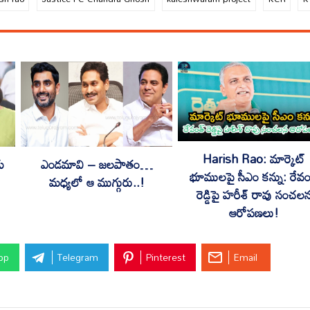
Harish Rao: మార్కెట్
ు
ఎండమావి – జలపాతం…
భూములపై సీఎం కన్ను: రేవం
మధ్యలో ఆ ముగ్గురు..!
రెడ్డిపై హరీశ్ రావు సంచల
ఆరోపణలు!
pp
Telegram
Pinterest
Email