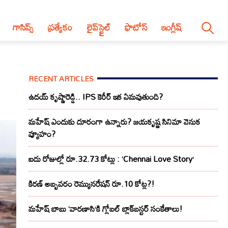
గాసిప్స్
ప్రత్యేకం
లైప్‌స్టైల్‌
ఫొటోస్
ఇంగ్లీష్
RECENT ARTICLES
ఉదయ్ కృష్ణారెడ్డి.. IPS కెరీర్ ఇక ఏమవుతుంది?
మహేష్ ఎందుకు దూరంగా ఉన్నారు? జయకృష్ణ సినిమా వెనుక
వ్యూహం?
ఐదు రోజుల్లో రూ.32.73 కోట్లు : ‘Chennai Love Story’
కిరణ్ అబ్బవరం రెమ్యునరేషన్ రూ.10 కోట్ల?!
మహేష్ బాబు ‘వారణాసి’కి గ్లోబల్ బ్లాక్‌బస్టర్ సంకేతాలు!