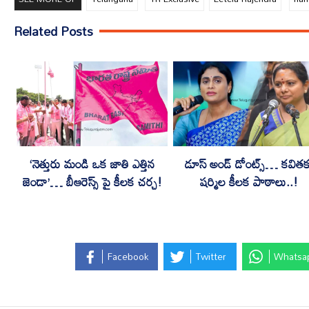
Related Posts
‘నెత్తురు మండి ఒక జాతి ఎత్తిన
డూస్ అండ్ డోంట్స్… కవితక
జెండా’… బీఆరెస్స్ పై కీలక చర్చ!
షర్మిల కీలక పాఠాలు..!
Facebook
Twitter
Whatsa