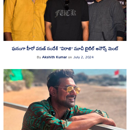
ఘనంగా హీరో వరుణ్ సందేశ్ “విరాజి” మూవీ టైటిల్ అనౌన్స్ మెంట్
By
Akshith Kumar
on
July 2, 2024