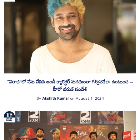
“విరాజి”లో నేను చేసిన ఆండీ క్యారెక్టర్ మనమంతా గర్వపడేలా ఉంటుంది –
హీరో వరుణ్ సందేశ్
By
Akshith Kumar
on
August 1, 2024