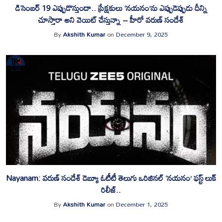
డిసెంబ‌ర్ 19 ఎప్పుడొస్తుందా.. ప్రేక్ష‌కులు ‘న‌య‌నం’ను ఎప్పుడెప్పుడు దీన్ని
చూస్తారా అని వెయిట్ చేస్తున్నా – హీరో వ‌రుణ్ సందేశ్
By
Akshith Kumar
on
December 9, 2025
Nayanam: వ‌రుణ్ సందేశ్ డెబ్యూ ఓటీటీ తెలుగు ఒరిజిన‌ల్ ‘న‌య‌నం’ ఫ‌స్ట్ లుక్
రిలీజ్‌..
By
Akshith Kumar
on
December 1, 2025