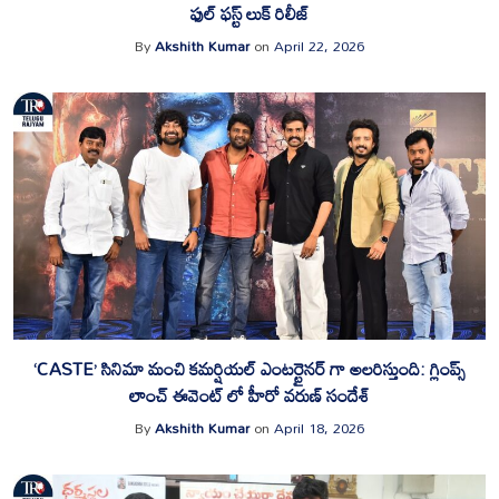
ఫుల్ ఫస్ట్ లుక్ రిలీజ్
By
Akshith Kumar
on
April 22, 2026
‘CASTE’ సినిమా మంచి కమర్షియల్ ఎంటర్టైనర్ గా అలరిస్తుంది: గ్లింప్స్
లాంచ్ ఈవెంట్ లో హీరో వరుణ్ సందేశ్
By
Akshith Kumar
on
April 18, 2026