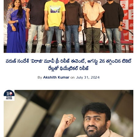
వరుణ్ సందేశ్ ‘విరాజి’ మూవీ ప్రీ రిలీజ్ ఈవెంట్, ఆగస్టు 2న తగ్గించిన టికెట్
రేట్లతో థియేట్రికల్ రిలీజ్
By
Akshith Kumar
on
July 31, 2024