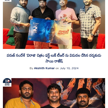
వరుణ్ సందేశ్ ‘విరాజి’ చిత్రం ఫస్ట్ లుక్ టీజర్ ను విడుదల చేసిన దర్శకుడు
సాయి రాజేష్
By
Akshith Kumar
on
July 10, 2024