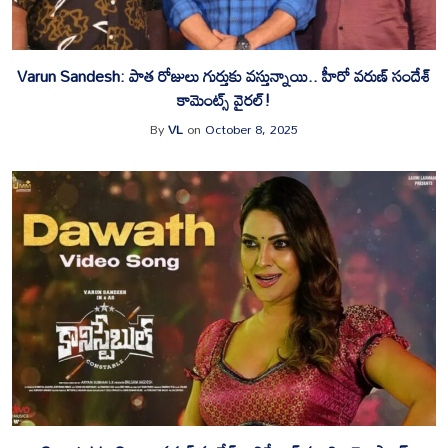
‎Varun Sandesh: పాత రోజులు గుర్తుకు వస్తున్నాయి.. హీరో వరుణ్ సందేశ్
కామెంట్స్ వైరల్!
By
VL
on
October 8, 2025