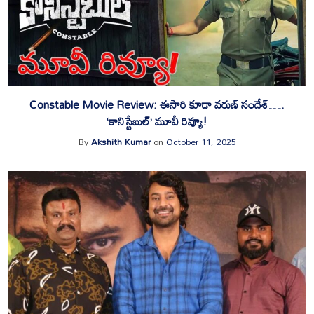
Constable Movie Review: ఈసారి కూడా వరుణ్ సందేశ్….
‘కానిస్టేబుల్’ మూవీ రివ్యూ!
By
Akshith Kumar
on
October 11, 2025