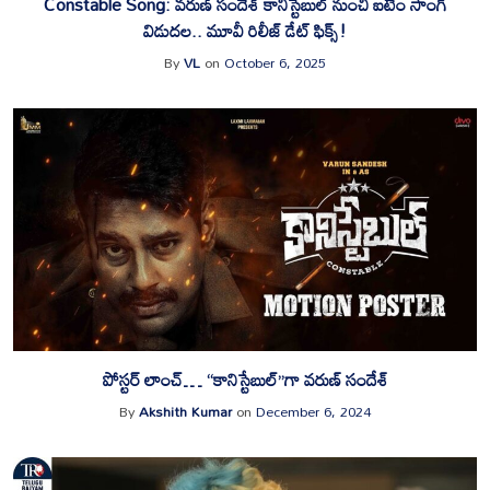
‎Constable Song: వరుణ్ సందేశ్ కానిస్టేబుల్ నుంచి ఐటెం సాంగ్
విడుదల.. మూవీ రిలీజ్ డేట్ ఫిక్స్!
By
VL
on
October 6, 2025
పోస్టర్ లాంచ్… “కానిస్టేబుల్”గా వరుణ్ సందేశ్
By
Akshith Kumar
on
December 6, 2024