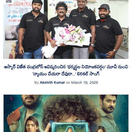
ఆస్కార్ విజేత చంద్రబోస్ ఆవిష్కరించిన ‘ధర్మస్థల నియోజకవర్గం’ మూవీ నుంచి
‘న్యాయం చేయరా దేవుడా..’ లిరికల్ సాంగ్‌‌
By
Akshith Kumar
on
March 18, 2026