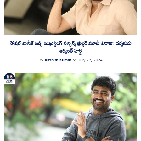
సోషల్ మెసేజ్ ఇచ్చే ఇంట్రెస్టింగ్ సస్పెన్స్ థ్రిల్లర్ మూవీ ‘విరాజి’: దర్శకుడు
ఆద్యంత్ హర్ష
By
Akshith Kumar
on
July 27, 2024