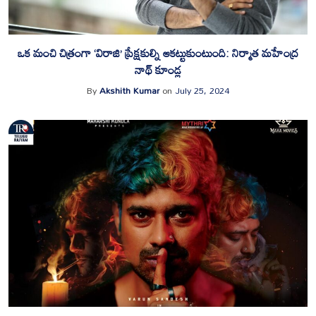
ఒక మంచి చిత్రంగా ‘విరాజి’ ప్రేక్షకుల్ని ఆకట్టుకుంటుంది: నిర్మాత మహేంద్ర
నాథ్ కూండ్ల
By
Akshith Kumar
on
July 25, 2024