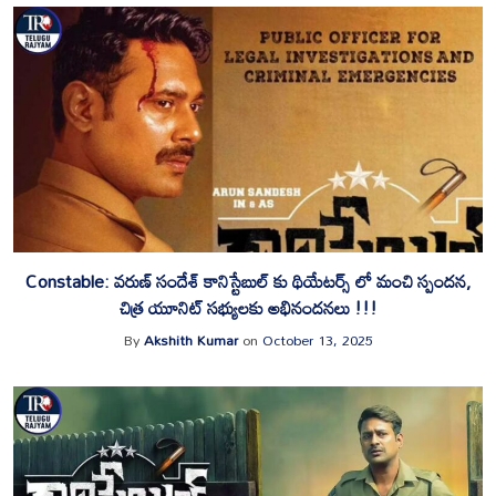
Constable: వరుణ్ సందేశ్ కానిస్టేబుల్ కు థియేటర్స్ లో మంచి స్పందన,
చిత్ర యూనిట్ సభ్యులకు అభినందనలు !!!
By
Akshith Kumar
on
October 13, 2025