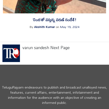
‘నింద’తో వస్తున్న వరుణ్‌ సందేశ్‌!
By
Akshith Kumar
on
May 19, 2024
varun sandesh Next Page
TeluguRajyam endeavours to publish and broadcast unalloyed news,
features, current affairs, entertainment, infotainment and
information for the audience with an objective of creating an
informed public.