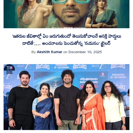
‘ఇత‌రుల జీవితాల్లో ఏం జ‌రుగుతుందో తెలుసుకోవాల‌నే ఆస‌క్తి హ‌ద్దులు
దాటితే’…. అంచనాలను పెంచుతోన్న ‘నయనం’ ట్రైలర్
By
Akshith Kumar
on
December 10, 2025