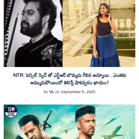
‎NTR: పెన్సిల్ స్కెచ్ తో ఎన్టీఆర్ బొమ్మను గీసిన అమ్మాయి.. ఎంతకు
అమ్ముడుపోయిందో తెలిస్తే షాకవ్వడం ఖాయం!
By
VL
on
September 5, 2025