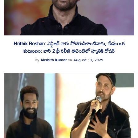
Hrithik Roshan: ఎన్టీఆర్ నాకు సోదరుడిలాంటివాడు, మేము ఒక
కుటుంబం: వార్ 2 ప్రీ రిలీజ్ ఈవెంట్‌లో హృతిక్ రోషన్
By
Akshith Kumar
on
August 11, 2025