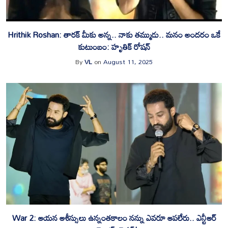
‎Hrithik Roshan: తారక్ మీకు అన్న.. నాకు తమ్ముడు.. మనం అందరం ఒకే
కుటుంబం: హృతిక్ రోషన్
By
VL
on
August 11, 2025
‎War 2: ఆయన ఆశీస్సులు ఉన్నంతకాలం నన్ను ఎవరూ ఆపలేరు.. ఎన్టీఆర్