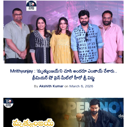
Mrithyunjay : ‘మృత్యుంజయ్’ని చూసి అందరూ ఎంజాయ్ చేశారు..
ప్రీమియర్ షో ప్రెస్ మీట్‌లో హీరో శ్రీ విష్ణు
By
Akshith Kumar
on
March 6, 2026