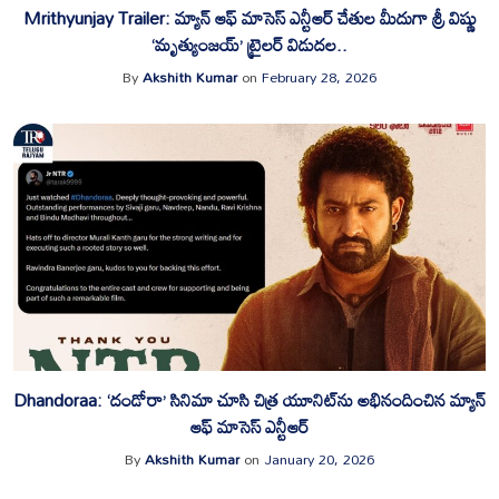
Mrithyunjay Trailer: మ్యాన్ ఆఫ్ మాసెస్ ఎన్టీఆర్ చేతుల మీదుగా శ్రీ విష్ణు
‘మృత్యుంజయ్’ ట్రైలర్ విడుదల..
By
Akshith Kumar
on
February 28, 2026
Dhandoraa: ‘దండోరా’ సినిమా చూసి చిత్ర యూనిట్‌ను అభినందించిన మ్యాన్
ఆఫ్ మాసెస్ ఎన్టీఆర్‌
By
Akshith Kumar
on
January 20, 2026