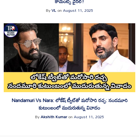
కామెంట్స్ వైరల్!
By
VL
on
August 11, 2025
Nandamuri Vs Nara: లోకేష్ ట్వీట్‌తో మరోసారి రచ్చ: నందమూరి
కుటుంబంలో ముదురుతున్న వివాదం
By
Akshith Kumar
on
August 11, 2025