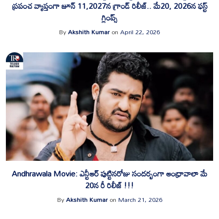
ప్ర‌పంచ వ్యాప్తంగా జూన్ 11,2027న‌ గ్రాండ్ రిలీజ్‌.. మే20, 2026న ఫ‌స్ట్
గ్లింప్స్‌
By
Akshith Kumar
on
April 22, 2026
Andhrawala Movie: ఎన్టీఆర్ పుట్టినరోజు సందర్బంగా ఆంధ్రావాలా మే
20న రీ రిలీజ్ !!!
By
Akshith Kumar
on
March 21, 2026