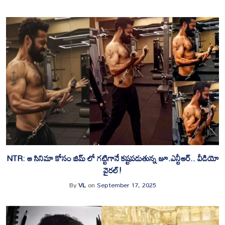
‎NTR: ఆ సినిమా కోసం జిమ్ లో గట్టిగానే కష్టపడుతున్న జూ.ఎన్టీఆర్.. వీడియో
వైరల్!
By
VL
on
September 17, 2025