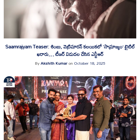
Saamrajyam Teaser: శింబు, వెట్రిమారన్ కలయికలో ‘సామ్రాజ్యం’ టైటిల్
ఖరారు… టీజర్ విడుదల చేసిన ఎన్టీఆర్
By
Akshith Kumar
on
October 18, 2025