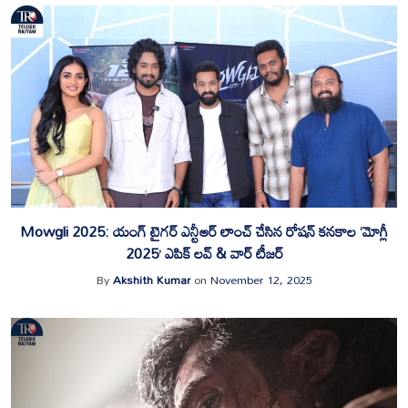
Mowgli 2025: యంగ్ టైగర్ ఎన్టీఆర్ లాంచ్ చేసిన రోషన్ కనకాల ‘మోగ్లీ
2025’ ఎపిక్ లవ్ & వార్ టీజర్‌
By
Akshith Kumar
on
November 12, 2025