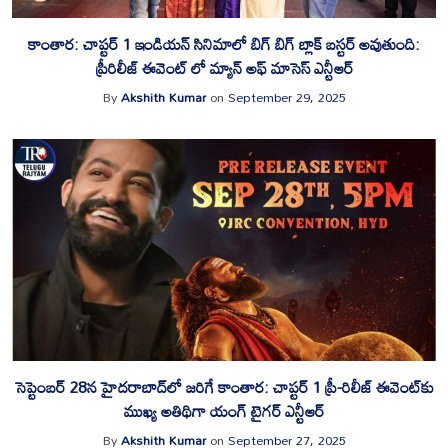
కాంతార: చాప్టర్ 1 ఇండియన్ సినిమాలో బిగ్ బిగ్ బ్లాక్ బస్టర్ అవుతుంది:
ప్రీరిలీజ్ ఈవెంట్ లో మ్యాన్ అఫ్ మాసెస్ ఎన్టీఆర్
By
Akshith Kumar
on
September 29, 2025
సెప్టెంబర్ 28న హైదరాబాద్‌లో జరిగే కాంతార: చాప్టర్ 1 ప్రీ-రిలీజ్ ఈవెంట్‌కు
ముఖ్య అతిథిగా యంగ్ టైగర్ ఎన్టీఆర్
By
Akshith Kumar
on
September 27, 2025