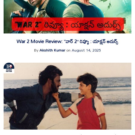
War 2 Movie Review: “వార్ 2” రివ్యూ : యాక్షన్ అదుర్స్
By
Akshith Kumar
on
August 14, 2025