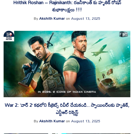
Hrithik Roshan – Rajinikanth: రజనీకాంత్ కు హృతిక్ రోషన్
శుభాకాంక్షలు !!!
By
Akshith Kumar
on
August 13, 2025
War 2: ‘వార్ 2’ కథలోని సీక్రెట్స్ రివీల్ చేయకండి.. స్పాయిలర్‌లకు హృతిక్,
ఎన్టీఆర్ రిక్వెస్ట్
By
Akshith Kumar
on
August 13, 2025