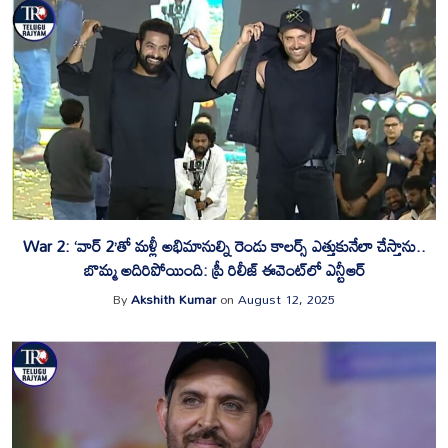
War 2: ‘వార్ 2’తో మళ్లీ అభిమానుల్ని రెండు కాలర్స్ ఎత్తుకునేలా చేస్తాను..
బొమ్మ అదిరిపోయింది: ప్రీ రిలీజ్ ఈవెంట్‌లో ఎన్టీఆర్
By
Akshith Kumar
on
August 12, 2025