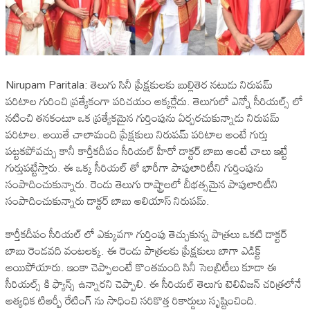
Nirupam Paritala: తెలుగు సినీ ప్రేక్షకులకు బుల్లితెర నటుడు నిరుపమ్
పరిటాల గురించి ప్రత్యేకంగా పరిచయం అక్కర్లేదు. తెలుగులో ఎన్నో సీరియల్స్ లో
నటించి తనకంటూ ఒక ప్రత్యేకమైన గుర్తింపును ఏర్పరచుకున్నాడు నిరుపమ్
పరిటాల. అయితే చాలామంది ప్రేక్షకులు నిరుపమ్ పరిటాల అంటే గుర్తు
పట్టకపోవచ్చు కానీ కార్తీకదీపం సీరియల్ హీరో డాక్టర్ బాబు అంటే చాలు ఇట్టే
గుర్తుపట్టేస్తారు. ఈ ఒక్క సీరియల్ తో భారీగా పాపులారిటీని గుర్తింపును
సంపాదించుకున్నారు. రెండు తెలుగు రాష్ట్రాలలో బీభత్సమైన పాపులారిటీని
సంపాదించుకున్నారు డాక్టర్ బాబు అలియాస్ నిరుపమ్.
కార్తీకదీపం సీరియల్ లో ఎక్కువగా గుర్తింపు తెచ్చుకున్న పాత్రలు ఒకటి డాక్టర్
బాబు రెండవది వంటలక్క. ఈ రెండు పాత్రలకు ప్రేక్షకులు బాగా ఎడిక్ట్
అయిపోయారు. ఇంకా చెప్పాలంటే కొంతమంది సినీ సెలబ్రిటీలు కూడా ఈ
సీరియల్స్ కి ఫ్యాన్స్ ఉన్నారని చెప్పాలి. ఈ సీరియల్ తెలుగు టెలివిజన్ చరిత్రలోనే
అత్యధిక టిఆర్పీ రేటింగ్ ను సాధించి సరికొత్త రికార్డులు సృష్టించింది.