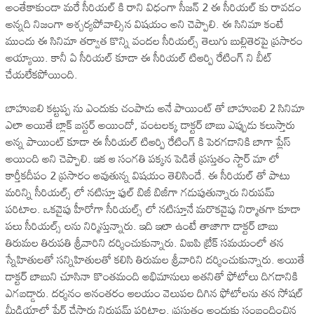
అంతేకాకుండా మరే సీరియల్ కి రాని విధంగా సీజన్ 2 ఈ సీరియల్ కు రావడం
అన్నది నిజంగా ఆశ్చర్యపోవాల్సిన విషయం అని చెప్పాలి. ఈ సినిమా కంటే
ముందు ఈ సినిమా తర్వాత కొన్ని వందల సీరియల్స్ తెలుగు బుల్లితెరపై ప్రసారం
అయ్యాయి. కానీ ఏ సీరియల్ కూడా ఈ సీరియల్ టిఆర్పి రేటింగ్ ని బీట్
చేయలేకపోయింది.
బాహుబలి కట్టప్ప ను ఎందుకు చంపాడు అనే పాయింట్ తో బాహుబలి 2 సినిమా
ఎలా అయితే బ్లాక్ బస్టర్ అయిందో, వంటలక్క డాక్టర్ బాబు ఎప్పుడు కలుస్తారు
అన్న పాయింట్ కూడా ఈ సీరియల్ టిఆర్పి రేటింగ్ కి పెరగడానికి బాగా ప్లేస్
అయింది అని చెప్పాలి. ఇక ఆ సంగతి పక్కన పెడితే ప్రస్తుతం స్టార్ మా లో
కార్తీకదీపం 2 ప్రసారం అవుతున్న విషయం తెలిసిందే. ఈ సీరియల్ తో పాటు
మరిన్ని సీరియల్స్ లో నటిస్తూ ఫుల్ బిజీ బిజీగా గడుపుతున్నారు నిరుపమ్
పరిటాల. ఒకవైపు హీరోగా సీరియల్స్ లో నటిస్తూనే మరొకవైపు నిర్మాతగా కూడా
పలు సీరియల్స్ లను నిర్మిస్తున్నారు. ఇది ఇలా ఉంటే తాజాగా డాక్టర్ బాబు
తిరుమల తిరుపతి శ్రీవారిని దర్శించుకున్నారు. విఐపి బ్రేక్ సమయంలో తన
స్నేహితులతో సన్నిహితులతో కలిసి తిరుమల శ్రీవారిని దర్శించుకున్నారు. అయితే
డాక్టర్ బాబుని చూసినా కొంతమంది అభిమానులు అతనితో ఫోటోలు దిగడానికి
ఎగబడ్డారు. దర్శనం అనంతరం ఆలయం వెలుపల దిగిన ఫోటోలను తన సోషల్
మీడియాలో షేర్ చేసారు నిరుపమ్ పరిటాల. ప్రస్తుతం అందుకు సంబంధించిన