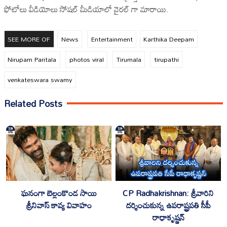
ఫోటోలు వీడియోలు సోషల్ మీడియాలో వైరల్ గా మారాయి.
SEE MORE OF
News
Entertainment
Karthika Deepam
Nirupam Paritala
photos viral
Tirumala
tirupathi
venkateswara swamy
Related Posts
ఘనంగా బెల్లంకొండ సాయి
CP Radhakrishnan: శ్రీవారిని
శ్రీనివాస్ కావ్య వివాహం
దర్శించుకున్న ఉపరాష్ట్రపతి సీపీ
రాధాకృష్ణన్