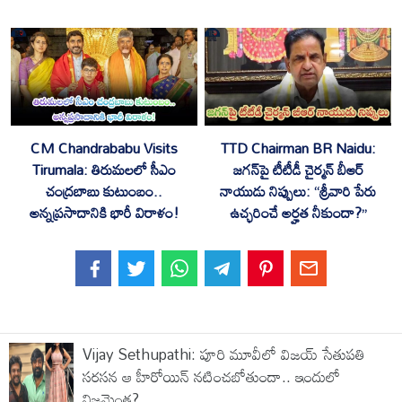
CM Chandrababu Visits
TTD Chairman BR Naidu:
Tirumala: తిరుమలలో సీఎం
జగన్‌పై టీటీడీ చైర్మన్ బీఆర్
చంద్రబాబు కుటుంబం..
నాయుడు నిప్పులు: “శ్రీవారి పేరు
అన్నప్రసాదానికి భారీ విరాళం!
ఉచ్ఛరించే అర్హత నీకుందా?”
Vijay Sethupathi: పూరి మూవీలో విజయ్ సేతుపతి
సరసన ఆ హీరోయిన్ నటించబోతుందా.. ఇందులో
నిజమెంత?