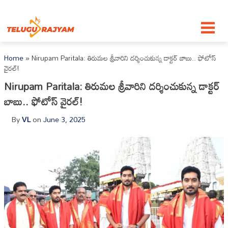
Skip to content
Home
»
Nirupam Paritala: తిరుమల శ్రీవారిని దర్శించుకున్న డాక్టర్ బాబు.. ఫోటోస్
వైరల్!
Nirupam Paritala: తిరుమల శ్రీవారిని దర్శించుకున్న డాక్టర్
బాబు.. ఫోటోస్ వైరల్!
By
VL
on
June 3, 2025