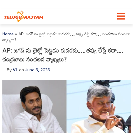
Skip to content
Home
»
AP: జగన్ ను జైల్లో పెట్టడం కుదరదు… తప్పు చేస్తే కదా… చంద్రబాబు సంచలన
వ్యాఖ్యలు?
AP: జగన్ ను జైల్లో పెట్టడం కుదరదు… తప్పు చేస్తే కదా…
చంద్రబాబు సంచలన వ్యాఖ్యలు?
By
VL
on
June 5, 2025