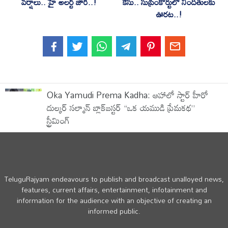
వర్షాలు.. హై అలర్ట్ జారీ..!
కేసు.. సుప్రీంకోర్టులో నిందితులకు
ఊరట..!
Oka Yamudi Prema Kadha: ఆహాలో స్టార్ హీరో
దుల్కర్ సల్మాన్ బ్లాక్‌బస్టర్ “ఒక యముడి ప్రేమకథ”
స్ట్రీమింగ్
TeluguRajyam endeavours to publish and broadcast unalloyed news,
features, current affairs, entertainment, infotainment and
information for the audience with an objective of creating an
informed public.