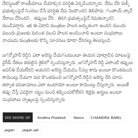
నేరస్థులతో రాజకీయాలు చేయాల్సిన పరిస్థితి ఏర్పడిందన్నారు. నేరం చేసి మళ్ళీ
ప్రభుత్వంపైనే నిందలు వేసే పరిస్థితి నేడు నెలకొందని తెలిపారు. గంజాయ్ బ్యాచ్
నేరాలు చేసిందని.. తప్పులు చేసి.. తిరిగి ప్రభుత్వంపైనే నెడుతున్నారని
మండిపడ్డారు. ఇక ఈ ఏడాది మంత్రుల పాలన అద్భుతంగా ఉందని ముందు
ముందు ప్రజలకు మరింత మంచి పాలన అందించాలి అంటూ చంద్రబాబు
నాయుడు మంత్రులకు కొన్ని సూచనలు కూడా చేసినట్టు తెలుస్తుంది.
జగన్మోహన్ రెడ్డిని ఎలా అరెస్టు చేయగలమంటూ ఈయన మాట్లాడిన మాటలపై
వైసీపీ నేతలు తమలైన శైలిలో స్పందిస్తున్నారు. జగన్మోహన్ రెడ్డి ఎలాంటి తప్పులు
అవినీతి చేయలేదని ఆయనని అరెస్టు చేయడం నీవల్ల కాదు అంటూ కొంతమంది
కామెంట్లు చేయగా మరి కొంతమంది జగన్మోహన్ రెడ్డిని అరెస్టు చేసి చూడు
తర్వాత పరిణామాలు ఎలా ఉంటాయో అంటూ కామెంట్లు చేస్తున్నారు. అయితే
తప్పు చేస్తే ఎవరైనా చట్టం నుంచి తప్పించుకోలేరని శిక్షకు అర్హులు అంటూ
చంద్రబాబు వ్యాఖ్యలపై స్పందిస్తున్నారు.
SEE MORE OF
Andhra Pradesh
News
CHANDRA BABU
jagan
jagan jail