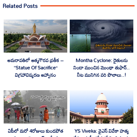
Related Posts
అమరావతిలో ఆత్మగౌరవ ప్రతీక –
Montha Cyclone: రైతులను
“Statue Of Sacrifice”
నిండా ముంచిన మొంథా తుఫాన్..
విగ్రహావిష్కరణ ఆహ్వానం
నీట మునిగిన వరి పొలాలు..!
ఏపీలో మరో 4రోజులు కుండపోత
YS Viveka: వైఎస్ వివేకా హత్య