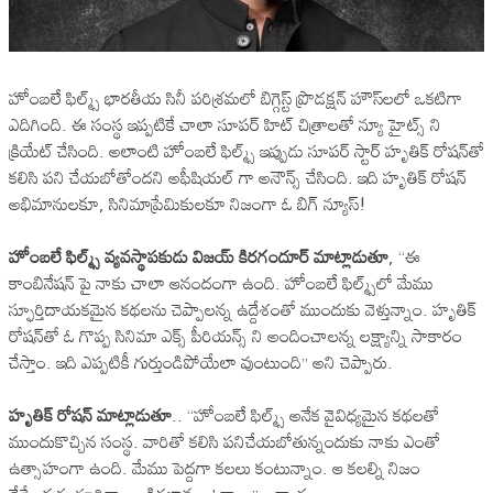
హోంబలే ఫిల్మ్స్ భారతీయ సినీ పరిశ్రమలో బిగ్గెస్ట్ ప్రొడక్షన్ హౌస్‌లలో ఒకటిగా
ఎదిగింది. ఈ సంస్థ ఇప్పటికే చాలా సూపర్ హిట్ చిత్రాలతో న్యూ హైట్స్ ని
క్రియేట్ చేసింది. అలాంటి హోంబలే ఫిల్మ్స్ ఇప్పుడు సూపర్ స్టార్ హృతిక్ రోషన్‌తో
కలిసి పని చేయబోతోందని అఫీషియల్ గా అనౌన్స్ చేసింది. ఇది హృతిక్ రోషన్
అభిమానులకూ, సినిమాప్రేమికులకూ నిజంగా ఓ బిగ్ న్యూస్!
హోంబలే ఫిల్మ్స్ వ్యవస్థాపకుడు విజయ్ కిరగందూర్ మాట్లాడుతూ
, “ఈ
కాంబినేషన్ పై నాకు చాలా ఆనందంగా ఉంది. హోంబలే ఫిల్మ్స్‌లో మేము
స్ఫూర్తిదాయకమైన కథలను చెప్పాలన్న ఉద్దేశంతో ముందుకు వెళ్తున్నాం. హృతిక్
రోషన్‌తో ఓ గొప్ప సినిమా ఎక్స్ పీరియన్స్ ని అందించాలన్న లక్ష్యాన్ని సాకారం
చేస్తాం. ఇది ఎప్పటికీ గుర్తుండిపోయేలా వుంటుంది” అని చెప్పారు.
హృతిక్ రోషన్ మాట్లాడుతూ
.. “హోంబలే ఫిల్మ్స్ అనేక వైవిధ్యమైన కథలతో
ముందుకొచ్చిన సంస్థ. వారితో కలిసి పనిచేయబోతున్నందుకు నాకు ఎంతో
ఉత్సాహంగా ఉంది. మేము పెద్దగా కలలు కంటున్నాం. ఆ కలల్ని నిజం