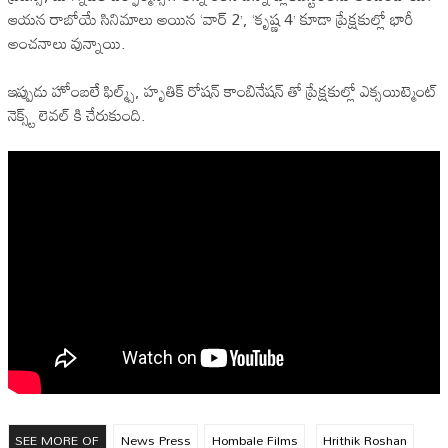
ఆయన రాబోయే సినిమాలు అయిన ‘వార్ 2’, ‘కృష్ణ 4’ కూడా ప్రేక్షకుల్లో భారీ
అంచనాలు వున్నాయి.
ఇప్పుడు హోంబలే ఫిల్మ్స్, హృతిక్ రోషన్ కాంబినేషన్ తో ప్రేక్షకుల్లో ఎక్సయిట్మెంట్
నెక్స్ట్ లెవల్ కి చేరుకుంది.
SEE MORE OF
News Press
Hombale Films
Hrithik Roshan