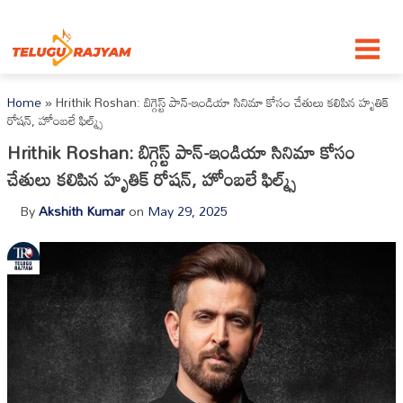
Skip to content
Home
»
Hrithik Roshan: బిగ్గెస్ట్ పాన్-ఇండియా సినిమా కోసం చేతులు కలిపిన హృతిక్
రోషన్, హోంబలే ఫిల్మ్స్
Hrithik Roshan: బిగ్గెస్ట్ పాన్-ఇండియా సినిమా కోసం
చేతులు కలిపిన హృతిక్ రోషన్, హోంబలే ఫిల్మ్స్
By
Akshith Kumar
on
May 29, 2025