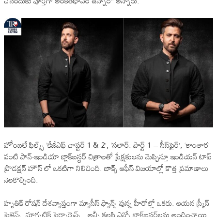
చేసేందుకు పూర్తిగా అంకితభావం ఉన్నాం” అన్నారు.
హోంబలే ఫిల్మ్స్ ‘కేజీఎఫ్ చాప్టర్ 1 & 2’, ‘సలార్: పార్ట్ 1 – సీస్‌ఫైర్’, ‘కాంతార’
వంటి పాన్-ఇండియా బ్లాక్‌బస్టర్ చిత్రాలతో ప్రేక్షకులను మెప్పిస్తూ ఇండియన్ టాప్
ప్రొడక్షన్ హౌస్ లో ఒకటిగా నిలిచింది. బాక్స్ ఆఫీస్ విజయాల్లో కొత్త ప్రమాణాలు
నెలకొల్పింది.
హృతిక్ రోషన్ దేశవ్యాప్తంగా మ్యాసీస్ ఫ్యాన్స్ వున్న హీరోల్లో ఒకరు. ఆయన స్క్రీన్
ప్రెజెన్స్, మాగ్నటిక్ పెర్ఫార్మెన్స్.. అన్నీ కలసి ఎన్నో బ్లాక్‌బస్టర్‌లను అందించాయి.