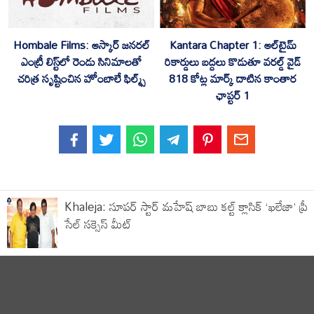
Hombale Films: ఆస్కార్ జనరల్
Kantara Chapter 1: ఆల్‌టైమ్
ఎంట్రీ లిస్ట్‌లో రెండు సినిమాలతో
రికార్డులు బద్దలు కొడుతూ వరల్డ్ వైడ్
చరిత్ర సృష్టించిన హోంబాలే ఫిల్మ్స్
818 కోట్ల మార్క్ దాటిన కాంతార
ఛాప్టర్ 1
Khaleja: సూపర్ స్టార్ మహేష్ బాబు కల్ట్ క్లాసిక్ ‘ఖలేజా’ ప్రీ
సేల్ సక్సెస్ మీట్