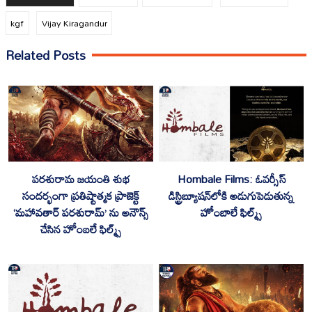
kgf
Vijay Kiragandur
Related Posts
పరశురామ జయంతి శుభ
Hombale Films: ఓవర్సీస్
సందర్భంగా ప్రతిష్టాత్మక ప్రాజెక్ట్
డిస్ట్రిబ్యూషన్‌లోకి అడుగుపెడుతున్న
‘మహావతార్ పరశురామ్’ ను అనౌన్స్
హోంబాలే ఫిల్మ్స్
చేసిన హోంబలే ఫిల్మ్స్