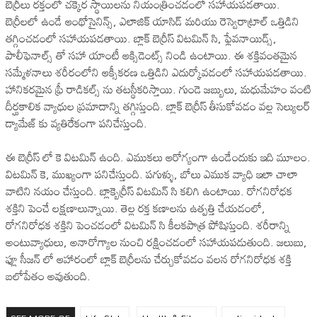
బెర్రీలు రక్తంలో చక్కెర స్థాయిలను నియంత్రించడంలో సహాయపడతాయి.
బెర్రీలలో ఉండే ఆంథోసైనిన్స్, ఎలాజిక్ యాసిడ్ మరియు రెస్వెరాట్రాల్ ఒత్తిడిని
తగ్గించడంలో సహాయపడతాయి. బ్లాక్ బెర్రీస్ విటమిన్ సి, ఫ్లేవనాయిడ్స్,
పాలీఫెనాల్స్ తో సహా యాంటీ ఆక్సిడెంట్స్ నిండి ఉంటాయి. ఈ శక్తివంతమైన
సమ్మేళనాలు శరీరంలోని ఆక్సీకరణ ఒత్తిడిని ఎదుర్కోవడంలో సహాయపడతాయి.
హానికరమైన ఫ్రీ రాడికల్స్ ను తటస్థీకరిస్తాయి. గుండె జబ్బులు, మధుమేహం వంటి
దీర్ఘకాలిక వ్యాధుల ప్రమాదాన్ని తగ్గిస్తుంది. బ్లాక్ బెర్రీస్ తీసుకోవడం వల్ల సెల్యులర్
డ్యామేజ్ కు వ్యతిరేకంగా పనిచేస్తుంది.
ఈ బెర్రీస్ లో కె విటమిన్ ఉంది. ఎముకలు ఆరోగ్యంగా ఉండేందుకు ఇది మూలం.
విటమిన్ కె, ముఖ్యంగా పనిచేస్తుంది. పగుళ్ళు, బోలు ఎముక వ్యాధి ఇలా చాలా
వాటిని నయం చేస్తుంది. బ్లాక్బెర్రీస్ విటమిన్ సి కలిగి ఉంటాయి. రోగనిరోధక
శక్తిని పెంచే లక్షణాలున్నాయి. తెల్ల రక్త కణాలను ఉత్పత్తి చేయడంలో,
రోగనిరోధక శక్తిని పెంచడంలో విటమిన్ సి కీలకపాత్ర పోషిస్తుంది. శరీరాన్ని
అంటువ్యాధులు, అనారోగ్యాల నుంచి రక్షించడంలో సహాయపడుతుంది. జలుబు,
ఫ్లూ సీజన్ లో ఆహారంలో బ్లాక్ బెర్రీలను చేర్చుకోవడం వలన రోగనిరోధక శక్తి
బలోపేతం అవుతుంది.