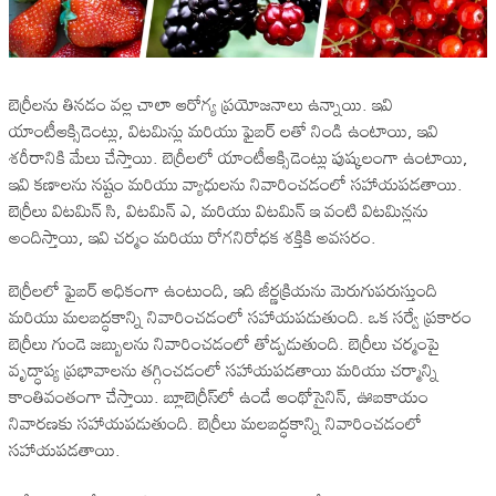
బెర్రీలను తినడం వల్ల చాలా ఆరోగ్య ప్రయోజనాలు ఉన్నాయి. ఇవి
యాంటీఆక్సిడెంట్లు, విటమిన్లు మరియు ఫైబర్ లతో నిండి ఉంటాయి, ఇవి
శరీరానికి మేలు చేస్తాయి. బెర్రీలలో యాంటీఆక్సిడెంట్లు పుష్కలంగా ఉంటాయి,
ఇవి కణాలను నష్టం మరియు వ్యాధులను నివారించడంలో సహాయపడతాయి.
బెర్రీలు విటమిన్ సి, విటమిన్ ఎ, మరియు విటమిన్ ఇ వంటి విటమిన్లను
అందిస్తాయి, ఇవి చర్మం మరియు రోగనిరోధక శక్తికి అవసరం.
బెర్రీలలో ఫైబర్ అధికంగా ఉంటుంది, ఇది జీర్ణక్రియను మెరుగుపరుస్తుంది
మరియు మలబద్ధకాన్ని నివారించడంలో సహాయపడుతుంది. ఒక సర్వే ప్రకారం
బెర్రీలు గుండె జబ్బులను నివారించడంలో తోడ్పడుతుంది. బెర్రీలు చర్మంపై
వృద్ధాప్య ప్రభావాలను తగ్గించడంలో సహాయపడతాయి మరియు చర్మాన్ని
కాంతివంతంగా చేస్తాయి. బ్లూబెర్రీస్‌లో ఉండే ఆంథోసైనిన్, ఊబకాయం
నివారణకు సహాయపడుతుంది. బెర్రీలు మలబద్ధకాన్ని నివారించడంలో
సహాయపడతాయి.