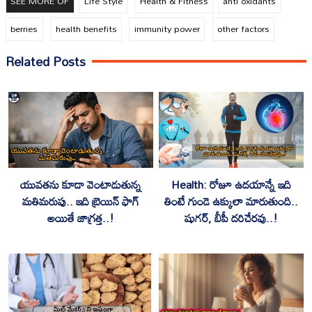
SEE MORE OF
Life Style
Health & Fitness
anti oxidants
berries
health benefits
immunity power
other factors
Related Posts
యువతను కూడా వెంటాడుతున్న
Health: రోజూ ఉదయాన్నే ఇది
మతిమరుపు.. ఇది బ్రెయిన్ ఫాగ్
తింటే గుండె ఉక్కులా మారుతుంది..
అయితే జాగ్రత్త..!
షుగర్, బీపీ దరిచేరవు..!