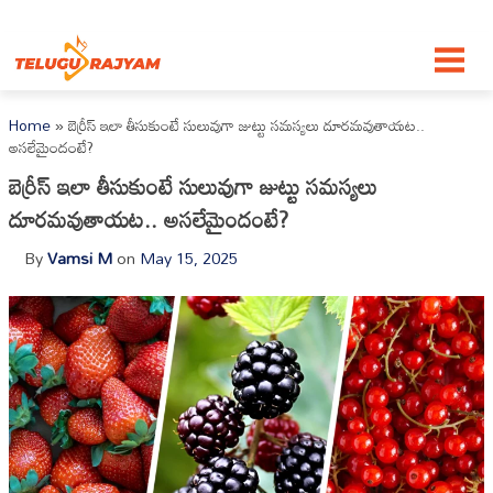
Skip to content
Home
»
బెర్రీస్ ఇలా తీసుకుంటే సులువుగా జుట్టు సమస్యలు దూరమవుతాయట..
అసలేమైందంటే?
బెర్రీస్ ఇలా తీసుకుంటే సులువుగా జుట్టు సమస్యలు
దూరమవుతాయట.. అసలేమైందంటే?
By
Vamsi M
on
May 15, 2025