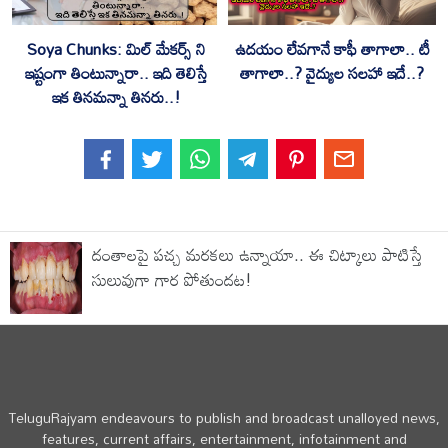
Soya Chunks: మిల్ మేకర్స్ ని
ఉదయం లేవగానే కాఫీ తాగాలా.. టీ
ఇష్టంగా తింటున్నారా.. ఇది తెలిస్తే
తాగాలా..? వైద్యుల సలహా ఇదే..?
ఇక తినమన్నా తినరు..!
దంతాలపై పచ్చ మరకలు ఉన్నాయా.. ఈ చిట్కాలు పాటిస్తే
సులువుగా గార పోతుందట!
TeluguRajyam endeavours to publish and broadcast unalloyed news,
features, current affairs, entertainment, infotainment and