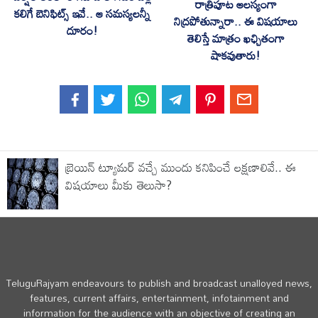
రాత్రిపూట ఆలస్యంగా
కలిగే బెనిఫిట్స్ ఇవే.. ఆ సమస్యలన్నీ
నిద్రపోతున్నారా.. ఈ విషయాలు
దూరం!
తెలిస్తే మాత్రం ఖఛ్చితంగా
షాకవుతారు!
బ్రెయిన్ ట్యూమర్ వచ్చే ముందు కనిపించే లక్షణాలివే.. ఈ
విషయాలు మీకు తెలుసా?
TeluguRajyam endeavours to publish and broadcast unalloyed news,
features, current affairs, entertainment, infotainment and
information for the audience with an objective of creating an