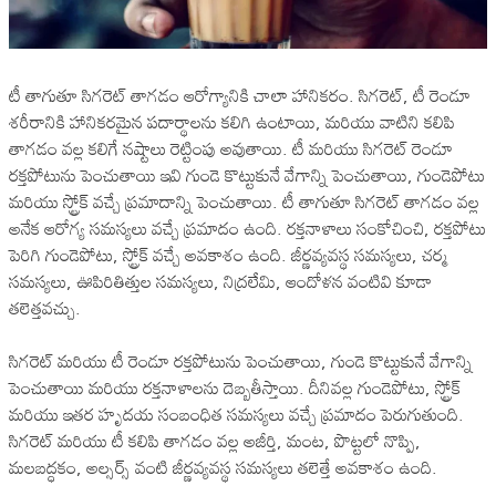
టీ తాగుతూ సిగరెట్ తాగడం ఆరోగ్యానికి చాలా హానికరం. సిగరెట్, టీ రెండూ
శరీరానికి హానికరమైన పదార్థాలను కలిగి ఉంటాయి, మరియు వాటిని కలిపి
తాగడం వల్ల కలిగే నష్టాలు రెట్టింపు అవుతాయి. టీ మరియు సిగరెట్ రెండూ
రక్తపోటును పెంచుతాయి ఇవి గుండె కొట్టుకునే వేగాన్ని పెంచుతాయి, గుండెపోటు
మరియు స్ట్రోక్ వచ్చే ప్రమాదాన్ని పెంచుతాయి. టీ తాగుతూ సిగరెట్ తాగడం వల్ల
అనేక ఆరోగ్య సమస్యలు వచ్చే ప్రమాదం ఉంది. రక్తనాళాలు సంకోచించి, రక్తపోటు
పెరిగి గుండెపోటు, స్ట్రోక్ వచ్చే అవకాశం ఉంది. జీర్ణవ్యవస్థ సమస్యలు, చర్మ
సమస్యలు, ఊపిరితిత్తుల సమస్యలు, నిద్రలేమి, ఆందోళన వంటివి కూడా
తలెత్తవచ్చు.
సిగరెట్ మరియు టీ రెండూ రక్తపోటును పెంచుతాయి, గుండె కొట్టుకునే వేగాన్ని
పెంచుతాయి మరియు రక్తనాళాలను దెబ్బతీస్తాయి. దీనివల్ల గుండెపోటు, స్ట్రోక్
మరియు ఇతర హృదయ సంబంధిత సమస్యలు వచ్చే ప్రమాదం పెరుగుతుంది.
సిగరెట్ మరియు టీ కలిపి తాగడం వల్ల అజీర్తి, మంట, పొట్టలో నొప్పి,
మలబద్ధకం, అల్సర్స్ వంటి జీర్ణవ్యవస్థ సమస్యలు తలెత్తే అవకాశం ఉంది.