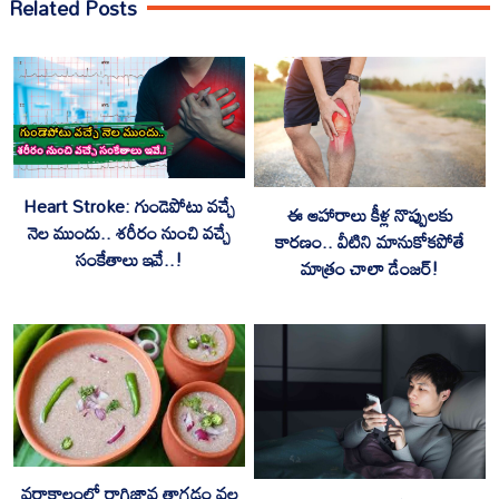
Related Posts
Heart Stroke: గుండెపోటు వచ్చే
ఈ ఆహారాలు కీళ్ల నొప్పులకు
నెల ముందు.. శరీరం నుంచి వచ్చే
కారణం.. వీటిని మానుకోకపోతే
సంకేతాలు ఇవే..!
మాత్రం చాలా డేంజర్!
వర్షాకాలంలో రాగిజావ తాగడం వల్ల