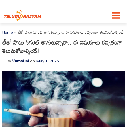
Skip to content
Home
»
టీతో పాటు సిగరెట్ తాగుతున్నారా.. ఈ విషయాలు కచ్చితంగా తెలుసుకోవాల్సిందే!
టీతో పాటు సిగరెట్ తాగుతున్నారా.. ఈ విషయాలు కచ్చితంగా
తెలుసుకోవాల్సిందే!
By
Vamsi M
on
May 1, 2025