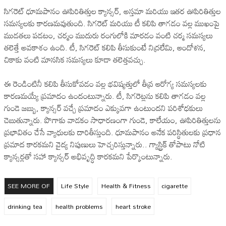
సిగరెట్ ధూమపానం ఊపిరితిత్తుల క్యాన్సర్, అస్తమా మరియు ఇతర ఊపిరితిత్తుల
సమస్యలకు కారణమవుతుంది. సిగరెట్ మరియు టీ కలిపి తాగడం వల్ల ముఖంపై
ముడతలు పడటం, చర్మం ముదురు రంగులోకి మారడం వంటి చర్మ సమస్యలు
తలెత్తే అవకాశం ఉంది. టీ, సిగరెట్ కలిపి తీసుకుంటే నిద్రలేమి, ఆందోళన,
చికాకు వంటి మానసిక సమస్యలు కూడా తలెత్తవచ్చు.
ఈ రెండింటినీ కలిపి తీసుకోవడం వల్ల భవిష్యత్తులో తీవ్ర ఆరోగ్య సమస్యలకు
కారణమయ్యే ప్రమాదం ఉందంటున్నారు. టీ, సిగరెట్లను కలిపి తాగడం వల్ల
గుండె జబ్బు, క్యాన్సర్ వచ్చే ప్రమాదం ఎక్కువగా ఉంటుందని పరిశోధకులు
చెబుతున్నారు. పొగాకు వాడకం సాధారణంగా గుండె, కాలేయం, ఊపిరితిత్తులను
ప్రభావితం చేసే వ్యాధులకు దారితీస్తుంది. ధూమపానం అనేక పరిస్థితులకు ప్రధాన
ప్రమాద కారకమని వైద్య నిపుణులు హెచ్చరిస్తున్నారు.. గ్యాస్ట్రిక్ తోపాటు నోటి
క్యాన్సర్లతో సహా క్యాన్సర్ అభివృద్ధి కారకమని పేర్కొంటున్నారు.
SEE MORE OF
Life Style
Health & Fitness
cigarette
drinking tea
health problems
heart stroke