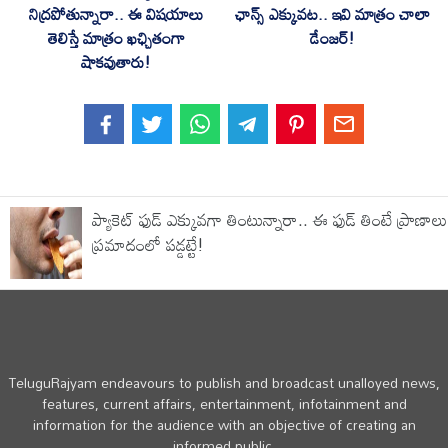
నిద్రపోతున్నారా.. ఈ విషయాలు
ఛాన్స్ ఎక్కువట.. ఇవి మాత్రం చాలా
తెలిస్తే మాత్రం ఖఛ్చితంగా
డేంజర్!
షాకవుతారు!
ప్యాకెట్ ఫుడ్ ఎక్కువగా తింటున్నారా.. ఈ ఫుడ్ తింటే ప్రాణాలు
ప్రమాదంలో పడ్డట్టే!
TeluguRajyam endeavours to publish and broadcast unalloyed news,
features, current affairs, entertainment, infotainment and
information for the audience with an objective of creating an
informed public.