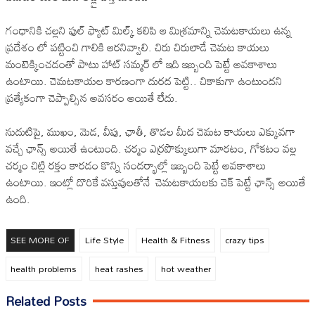
గంధానికి చల్లని ఫుల్ ఫ్యాట్ మిల్క్ కలిపి ఆ మిశ్రమాన్ని చెమటకాయలు ఉన్న
ప్రదేశం లో పట్టించి గాలికి ఆరనివ్వాలి. చిరు చిరులాడే చెమట కాయలు
మంటెక్కించడంతో పాటు హాట్ సమ్మర్ లో ఇది ఇబ్బంది పెట్టే అవకాశాలు
ఉంటాయి. చెమటకాయల కారణంగా దురద పెట్టి.. చికాకుగా ఉంటుందని
ప్రత్యేకంగా చెప్పాల్సిన అవసరం అయితే లేదు.
నుదుటిపై, ముఖం, మెడ, వీపు, ఛాతీ, తొడల మీద చెమట కాయలు ఎక్కువగా
వచ్చే ఛాన్స్ అయితే ఉంటుంది. చర్మం ఎర్రపొక్కులుగా మారటం, గోకటం వల్ల
చర్మం చిట్లి రక్తం కారడం కొన్ని సందర్భాల్లో ఇబ్బంది పెట్టే అవకాశాలు
ఉంటాయి. ఇంట్లో దొరికే వస్తువులతోనే చెమటకాయలకు చెక్ పెట్టే ఛాన్స్ అయితే
ఉంది.
SEE MORE OF
Life Style
Health & Fitness
crazy tips
health problems
heat rashes
hot weather
Related Posts