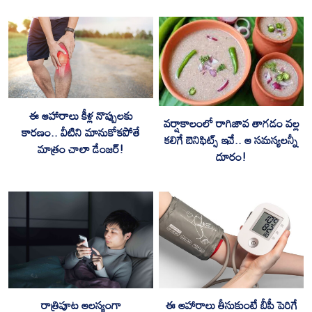
ఈ ఆహారాలు కీళ్ల నొప్పులకు
వర్షాకాలంలో రాగిజావ తాగడం వల్ల
కారణం.. వీటిని మానుకోకపోతే
కలిగే బెనిఫిట్స్ ఇవే.. ఆ సమస్యలన్నీ
మాత్రం చాలా డేంజర్!
దూరం!
రాత్రిపూట ఆలస్యంగా
ఈ ఆహారాలు తీసుకుంటే బీపీ పెరిగే