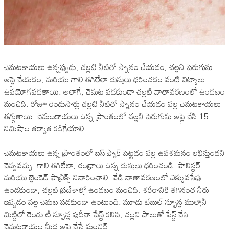
చెమటకాయలు ఉన్నప్పుడు, చల్లటి నీటితో స్నానం చేయడం, చల్లని పెరుగును
అప్లై చేయడం, మరియు గాలి తగిలేలా దుస్తులు ధరించడం వంటి చిట్కాలు
ఉపయోగపడతాయి. అలాగే, చెమట పడకుండా చల్లటి వాతావరణంలో ఉండటం
మంచిది. రోజూ రెండుసార్లు చల్లటి నీటితో స్నానం చేయడం వల్ల చెమటకాయలు
తగ్గుతాయి. చెమటకాయలు ఉన్న ప్రాంతంలో చల్లని పెరుగును అప్లై చేసి 15
నిమిషాల తర్వాత కడిగేయాలి.
చెమటకాయలు ఉన్న ప్రాంతంలో ఐస్ ప్యాక్ పెట్టడం వల్ల ఉపశమనం లభిస్తుందని
చెప్పవచ్చు. గాలి తగిలేలా, రంధ్రాలు ఉన్న దుస్తులు ధరించండి. పాలిస్టర్
మరియు బ్లెండెడ్ ఫాబ్రిక్స్ నివారించాలి. వేడి వాతావరణంలో ఎక్కువసేపు
ఉండకుండా, చల్లటి ప్రదేశాల్లో ఉండటం మంచిది. శరీరానికి తగినంత నీరు
ఇవ్వడం వల్ల చెమట పడకుండా ఉంటుంది. మూడు టేబుల్ స్పూన్ల ముల్తానీ
మిట్టిలో రెండు టీ స్పూన్ల పుదీనా పేస్ట్ కలిపి, చల్లని పాలుతో పేస్ట్ చేసి
చెమటకాయల మీద అప్లై చేస్తే మంచిద్