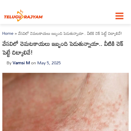
Skip to content
Home
»
వేసవిలో చెమటకాయలు ఇబ్బంది పెడుతున్నాయా.. వీటికి చెక్ పెట్టే చిట్కాలివే!
వేసవిలో చెమటకాయలు ఇబ్బంది పెడుతున్నాయా.. వీటికి చెక్
పెట్టే చిట్కాలివే!
By
Vamsi M
on
May 5, 2025