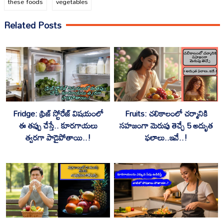
these foods
vegetables
Related Posts
Fridge: ఫ్రిజ్‌ స్టోరేజ్ విషయంలో
Fruits: చలికాలంలో చర్మానికి
ఈ తప్పు చేస్తే.. కూరగాయలు
సహజంగా మెరుపు తెచ్చే 5 అద్భుత
త్వరగా పాడైపోతాయి..!
ఫలాలు..ఇవే..!