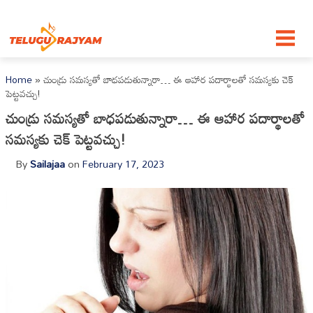
Skip to content
Home
»
చుండ్రు సమస్యతో బాధపడుతున్నారా… ఈ ఆహార పదార్థాలతో సమస్యకు చెక్
పెట్టవచ్చు!
చుండ్రు సమస్యతో బాధపడుతున్నారా… ఈ ఆహార పదార్థాలతో
సమస్యకు చెక్ పెట్టవచ్చు!
By
Sailajaa
on
February 17, 2023