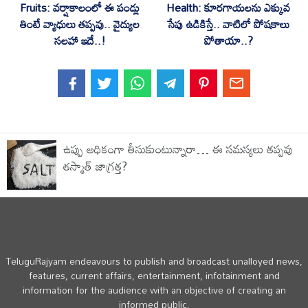
Fruits: వర్షాకాలంలో ఈ పండ్లు
Health: కూరగాయలను ఎక్కువ
తింటే వ్యాధులు తప్పవు.. వైద్యుల
సేపు ఉడికిస్తే.. వాటిలో పోషకాలు
సలహా ఇదే..!
పోతాయా..?
ఉప్పు అధికంగా తీసుకుంటున్నారా… ఈ సమస్యలు తప్పవు
తస్మాత్ జాగ్రత్త?
TeluguRajyam endeavours to publish and broadcast unalloyed news,
features, current affairs, entertainment, infotainment and
information for the audience with an objective of creating an
informed public.