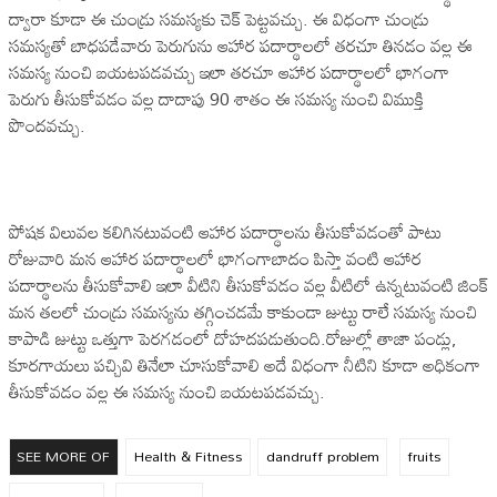
ద్వారా కూడా ఈ చుండ్రు సమస్యకు చెక్ పెట్టవచ్చు. ఈ విధంగా చుండ్రు
సమస్యతో బాధపడేవారు పెరుగును ఆహార పదార్థాలలో తరచూ తినడం వల్ల ఈ
సమస్య నుంచి బయటపడవచ్చు ఇలా తరచూ ఆహార పదార్థాలలో భాగంగా
పెరుగు తీసుకోవడం వల్ల దాదాపు 90 శాతం ఈ సమస్య నుంచి విముక్తి
పొందవచ్చు.
పోషక విలువల కలిగినటువంటి ఆహార పదార్థాలను తీసుకోవడంతో పాటు
రోజువారి మన ఆహార పదార్థాలలో భాగంగాబాదం పిస్తా వంటి ఆహార
పదార్థాలను తీసుకోవాలి ఇలా వీటిని తీసుకోవడం వల్ల వీటిలో ఉన్నటువంటి జింక్
మన తలలో చుండ్రు సమస్యను తగ్గించడమే కాకుండా జుట్టు రాలే సమస్య నుంచి
కాపాడి జుట్టు ఒత్తుగా పెరగడంలో దోహదపడుతుంది.రోజుల్లో తాజా పండ్లు,
కూరగాయలు పచ్చివి తినేలా చూసుకోవాలి అదే విధంగా నీటిని కూడా అధికంగా
తీసుకోవడం వల్ల ఈ సమస్య నుంచి బయటపడవచ్చు.
SEE MORE OF
Health & Fitness
dandruff problem
fruits