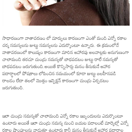
సాధారణంగా వాతావరణం లో మార్పులు కారణంగా ఎంతో మంది ఎన్నో రకాల
చర్మ సమస్యలను జుట్టు సమస్యలను ఎదుర్కొంటూ ఉన్నారు. ఈ క్రమంలోనే
వాతావరణంలో కాలుష్యం కారణంగా మారిన ఆహారపు అలవాట్లకు అనుగుణంగా
చాలామంది తరచూ చుండ్రు సమస్యతో బాధపడటం జుట్టు రాలే సమస్యతో
బాధపడటం జరుగుతుంది.అయితే కొన్నిసార్లు మనం తీసుకునే ఆహార
పదార్థాలలో పోషకాలు లోపించిన సమయంలో కూడా జుట్టు బలహీనపడి
రాలడం లేదా తలలో మొత్తం ఇన్ఫెక్షన్ కారణంగా చుండ్రు ఏర్పడటం
జరుగుతుంది.
ఇలా చుండ్రు సమస్యతో చాలామంది ఎన్నో రకాల ఇబ్బందులను ఎదుర్కొంటూ
ఉంటారు అయితే ఇలా చుండ్రు సమస్య నుంచి బయట పడాలంటే మార్కెట్లో ఎన్నో
రకాల షాంపూలను వాడుతూ ఉంటారు కానీ మనం తీసుకునే ఆహార పదార్థాల