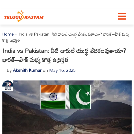
Skip to content
Home
»
India vs Pakistan: నీటి దారులే యుద్ధ వేదికలవుతాయా? భారత్–పాక్ మధ్య
కొత్త ఉద్రిక్తత
India vs Pakistan: నీటి దారులే యుద్ధ వేదికలవుతాయా?
భారత్–పాక్ మధ్య కొత్త ఉద్రిక్తత
By
Akshith Kumar
on
May 16, 2025