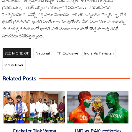
మారుతుంది. ఇస్లామాబాద్ ఇప్పటికే నీటి మట్టాలు 90 శాతం తగ్గాయని
ప్రకటించగా, భారత్ చర్యలను ‘యుద్ధానికి సమానం’గా పరిగణిస్తామని
హెచ్చరించింది. ఎన్నో ఏళ్ల పాటు నిలబడిన చారిత్రక ఒప్పందం దెబ్బతిన్నా, దేశ
భద్రతే ప్రథమమని భారత్ సంకేతాలు పంపుతోంది. నీటి ప్రవాహాలు మారుతున్న
ఈ సంక్లిష్ట సమయంలో భారత్ పాక్ సంబంధాలు మరో కొత్త మలుపు తిరిగే
సూచనలు కనిపిస్తున్నాయి.
SEE MORE OF
National
TR Exclusive
India Vs Pakistan
Indus River
Related Posts
Cricketer Tilak Varma
IND vs PAK: దాయాదుల