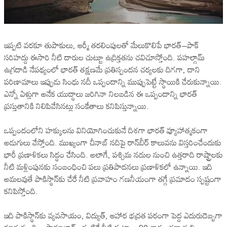
ఇప్పటి వరకూ తుపాకులు, ఆర్మీ తరలింపులతో మేలుకొలిపే భారత్–పాక్
సరిహద్దు ఈసారి నీటి దారుల చుట్టూ ఉద్రిక్తతను చవిచూస్తోంది. పహల్గామ్
ఉగ్రదాడి నేపథ్యంలో భారత్ తక్షణమే ప్రతిస్పందన చర్యలకు దిగగా, దాని
పరిణామాలు ఇప్పుడు సింధు నదీ ఒప్పందాన్ని ముప్పుపెట్టే స్థాయికి చేరుకున్నాయి.
ఎన్నో ఏళ్లుగా అనేక యుద్ధాలు జరిగినా నిలబడిన ఈ ఒప్పందాన్ని భారత్
ప్రస్తుతానికి నిలిపివేసినట్లు సంకేతాలు కనిపిస్తున్నాయి.
ఒప్పందంలోని హక్కులను వినియోగించుకునే దిశగా భారత్ వ్యూహాత్మకంగా
అడుగులు వేస్తోంది. ముఖ్యంగా చీనాబ్ నదిపై రాన్‌బీర్ కాలువను విస్తరించేందుకు
భారీ ప్రణాళికలు సిద్ధం చేసింది. అలాగే, పశ్చిమ నదుల నుంచి ఉత్తరాది రాష్ట్రాలకు
నీటి మళ్లింపునకు సంబంధించి పలు ప్రతిపాదనలు ప్రణాళికలో ఉన్నాయి. ఇది
అమలవుతే పాకిస్థాన్‌కు చేరే నీటి ప్రవాహం గణనీయంగా తగ్గే ప్రమాదం స్పష్టంగా
కనిపిస్తోంది.
ఇది పాకిస్థాన్‌కు వ్యవసాయం, విద్యుత్, ఆహార భద్రత పరంగా పెద్ద ఎదురుదెబ్బగా