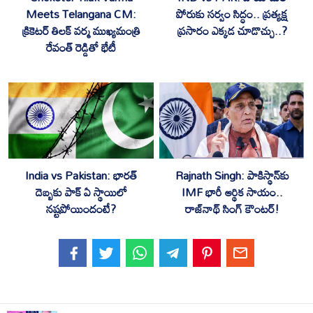
Meets Telangana CM:
పోరుకు సర్వం సిద్ధం.. ప్రత్యక్ష
క్రికెటర్ తిలక్ వర్మ ముఖ్యమంత్రి
ప్రసారం ఎక్కడ చూడొచ్చు..?
రేవంత్ రెడ్డితో భేటీ
India vs Pakistan: భారత్
Rajnath Singh: పాకిస్థాన్‌కు
దెబ్బకు పాక్ ఏ స్థాయిలో
IMF భారీ ఆర్థిక సాయం..
నష్టపోయిందంటే?
రాజ్‌నాథ్ సింగ్ కౌంటర్!