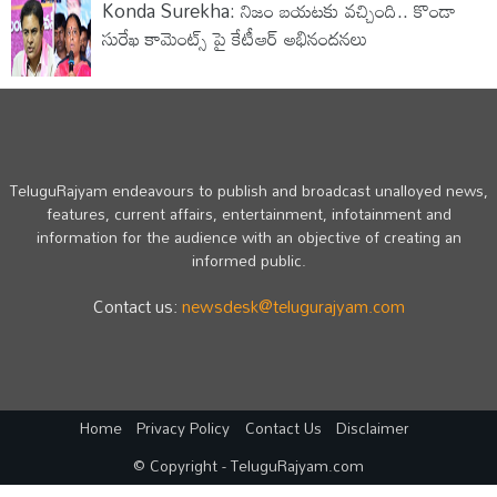
Konda Surekha: నిజం బయటకు వచ్చింది.. కొండా
సురేఖ కామెంట్స్ పై కేటీఆర్ అభినందనలు
TeluguRajyam endeavours to publish and broadcast unalloyed news,
features, current affairs, entertainment, infotainment and
information for the audience with an objective of creating an
informed public.
Contact us:
newsdesk@telugurajyam.com
Home
Privacy Policy
Contact Us
Disclaimer
© Copyright - TeluguRajyam.com