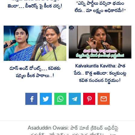
“ఎన్ని పార్టీలు వచ్చినా భయం
జెండా’… బీఆరెస్స్ పై కీలక చర్చ!
లేదు.. మా లక్ష్యం అధికారమే!”
Kalvakuntla Kavitha: పాత
డూస్ అండ్ డోంట్స్… కవితకు
పేరు.. కొత్త అజెండా: కల్వకుంట్ల
షర్మిల కీలక పాఠాలు..!
కవిత సంచలన నిర్ణయం!
Asaduddin Owaisi: పాక్ మాజీ క్రికెటర్ ఆఫ్రిదీపై