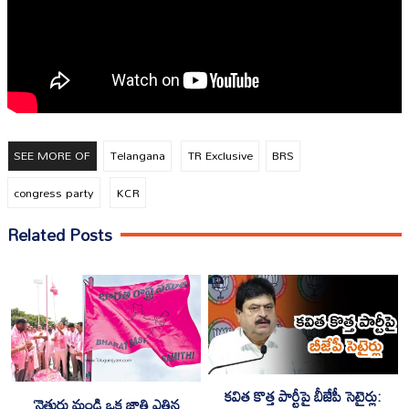
SEE MORE OF
Telangana
TR Exclusive
BRS
congress party
KCR
Related Posts
కవిత కొత్త పార్టీపై బీజేపీ సెటైర్లు:
‘నెత్తురు మండి ఒక జాతి ఎత్తిన