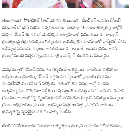
తెలంగాణలో పొలిటికల్ హీట్ పెరిగిన తరుణంలో, బీఆర్ఎస్ అధినేత కేసీఆర్
వరంగల్‌లో భారీ సభను నిర్వహించారు. దాదాపు 16 నెలల తర్వాత ప్రజల్లోకి
వచ్చిన కేసీఆర్ ఈ సభలో మొదట్లోనే ఉత్సాహంతో ప్రసంగించారు. కాంగ్రెస్
ప్రభుత్వంపై తీవ్ర విమర్శలు గుప్పించిన ఆయన, తన హయాంలో రాష్ట్రానికి చేసిన
అభివృద్ధి పనులను విపులంగా వివరించారు. అయితే, ఆయన ప్రసంగానికి
ప్రజల్లో నుంచి వచ్చిన స్పందన మాత్రం మిక్స్ డ్ ఉండడం గమనార్హం.
వివిధ వర్గాల్లో కేసీఆర్ ప్రసంగం చర్చనీయాంశమైంది. రాజకీయ విశ్లేషకుల
అభిప్రాయం ప్రకారం, కేసీఆర్ ఉద్దేశించిన స్థాయిలో ప్రజలకు ప్రభావం
చూపలేకపోయారనే టాక్ వస్తోంది. గతంలో తన ప్రసంగాల్లో చూపిన
ఆత్మవిశ్వాసం, కొత్త దిశా నిర్దేశం కాస్త గల్లంతయినట్టుగా కనిపించింది. ఈసారి
ప్రధానంగా కాంగ్రెస్‌పై ధ్వజమెత్తడానికే పరిమితమయ్యారని విమర్శలు వచ్చాయి.
ప్రజల అభిప్రాయం ప్రకారం, అభివృద్ధి పథకాల మళ్లీ ప్రస్తావన కాకుండా
భవిష్యత్తుపై స్పష్టమైన దిశ చూపాల్సి ఉండేది.
బీఆర్ఎస్ నేతలు ఆశించినంతగా కార్యకర్తలు ఉత్సాహం చూపించలేకపోవడం,