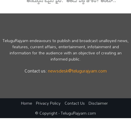
అసదుద్దీన్ ఒవైసీ ఫైర్: “అతడు పెద్ద జోకర్!”అంటూ..
TeluguRajyam endeavours to publish and broadcast unalloyed news,
features, current affairs, entertainment, infotainment and
information for the audience with an objective of creating an
informed public.
Contact us:
newsdesk@telugurajyam.com
Home
Privacy Policy
Contact Us
Disclaimer
© Copyright - TeluguRajyam.com