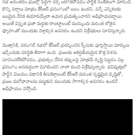
సభ అనంతరం ప్రజల్లో పెద్దగా చర్చ జరగకపోవడం పార్టీకి సంకేతంగా మారింది.
కొన్ని వర్గాలు మాత్రం కేసీఆర్ ప్రసంగంలో బలం ఉందని, వచ్చే ఎన్నికలకు
బలమైన వేదిక తయారయ్యేలా ఆయన ప్రయత్నించారని అభిప్రాయపడ్డాయి.
అయితే విస్తృత ప్రజా మద్దతు రాబట్టాలంటే మున్ముందు మరింత లోతైన
వ్యూహంతో ముందుకు వెళ్లాల్సిన అవసరం ఉందని విశ్లేషకులు సూచిస్తున్నారు.
మొత్తానికి, వరంగల్ సభలో కేసీఆర్ ప్రదర్శించిన స్పీచుకు పూర్తిస్థాయి మార్కులు
ఇచ్చేందుకు పరిస్థితి తేడాగా ఉంది. ప్రజలకు ఆకర్షణీయమైన కొత్త దిశను
సూచించలేకపోవడం, ప్రభుత్వం చేసిన తప్పులపై మాత్రమే దృష్టి పెట్టడం వల్ల
ప్రసంగం అసమర్థంగా మిగిలిందని చాలా మంది విశ్లేషిస్తున్నారు. భవిష్యత్తులో
పార్టీని విజయం పథానికి తీసుకెళ్లాలంటే కేసీఆర్ మరింత స్పష్టమైన దృష్టితో,
ప్రజల మనోభావాలను పట్టుకుని ముందుకు సాగాల్సిన అవసరం ఉందనే
అభిప్రాయం వస్తోంది.