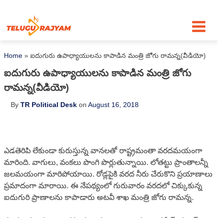
Skip to content
Home
»
ఐదుగురు ఉపాధ్యాయులను కాపాడిన మంత్రి జోగు రామన్న(వీడియో)
ఐదుగురు ఉపాధ్యాయులను కాపాడిన మంత్రి జోగు
రామన్న(వీడియో)
By
TR Political Desk
on
August 16, 2018
ఎడతెరిపి లేకుండా కురుస్తున్న వానలతో రాష్ట్రమంతా వరదమయంగా
మారింది. వాగులు, వంకలు పొంగి పొర్లుతున్నాయి. లోతట్టు ప్రాంతాలన్నీ
జలమయంగా మారిపోయాయి. రోడ్లపైకి వరద నీరు చేరుకొని ప్రయాణాలు
ప్రమాదంగా మారాయి. ఈ నేపథ్యంలో గురువారం వరదలో చిక్కుకున్న
ఐదుగురి ప్రాణాలను కాపాడారు అటవీ శాఖ మంత్రి జోగు రామన్న.