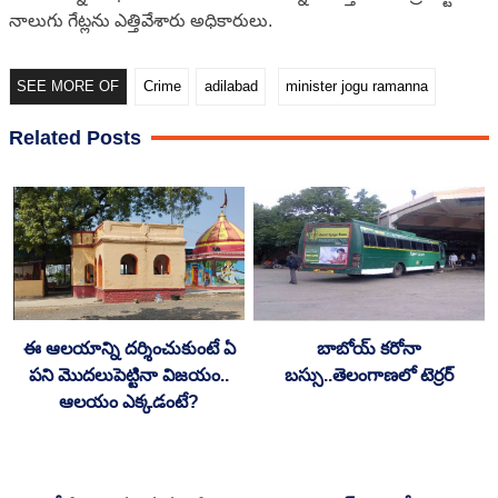
నాలుగు గేట్లను ఎత్తివేశారు అధికారులు.
SEE MORE OF
Crime
adilabad
minister jogu ramanna
Related Posts
ఈ ఆలయాన్ని దర్శించుకుంటే ఏ
బాబోయ్ క‌రోనా
పని మొదలుపెట్టినా విజయం..
బ‌స్సు..తెలంగాణ‌లో టెర్ర‌ర్
ఆలయం ఎక్కడంటే?