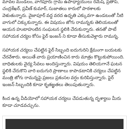
మావల మండలం, వాగపూరు గ్రామ ఉపాధ్యాయులు రమేష్, ప్రతాప్,
చంద్రశేఖర్, ప్రవీణ్ కుమార్, సుజాతలు కారులో పాఠశాలకు
వెళుతున్నారు. వైజాపూర్ వద్ద వరద ఉధృతి ఎక్కువగా ఉండటంతో నీటి
వాగులో చిక్కుకున్నారు. ఈ విషయం జోగు రామన్నకు తెలియటంతో
ఆయన హుటాహుటిన సంఘటన స్థలికి చేరుకున్నారు. తనతో పాటే
సహాయక చర్యల కోసం ఫైర్ ఇంజన్ ని కూడా తీసుకువెళ్లారు రామన్న.
సహాయక చర్యలు చేపట్టిన ఫైర్ సిబ్బంది ఐదుగురిని క్షేమంగా బయటకు
చేరవేశారు. అయితే వారు ప్రయాణించిన కారు మాత్రం కొట్టుకుపోయింది.
బాధితులకు వైద్య సేవలు అందిస్తున్నారు. విషయం తెలియగానే ఘటన
స్థలికి చేరుకొని వారి ఐదుగురి ప్రాణాలు కాపాడటానికి చర్యలు చేపట్టిన
మంత్రి జోగు రామన్నపై ప్రజలు ప్రశంసల వర్షం కురిపిస్తున్నారు. ఫైర్
ఇంజన్ సిబ్బందికి కూడా కృతజ్ఞతలు తెలుపుతున్నారు.
కింద ఉన్న వీడియోలో సహాయక చర్యలు చేపడుతున్న దృశ్యాలు మీరు
కూడా చూడవచ్చును.