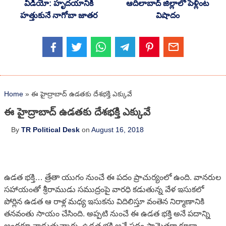
వీడియో: హృద‌యానికి
ఆదిలాబాద్ జిల్లాలో పెళ్లింట
హ‌త్తుకునే నాగోబా జాత‌ర‌
విషాదం