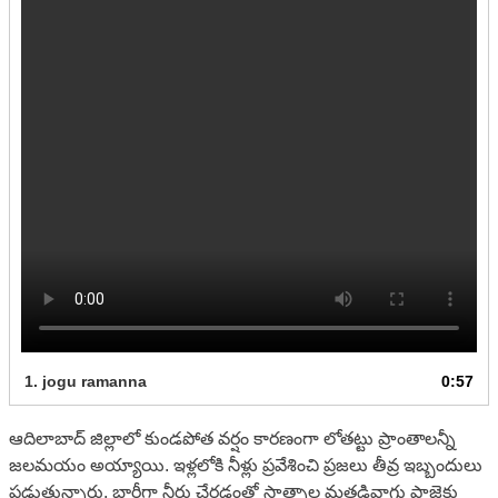
1.
jogu ramanna
0:57
ఆదిలాబాద్ జిల్లాలో కుండపోత వర్షం కారణంగా లోతట్టు ప్రాంతాలన్నీ
జలమయం అయ్యాయి. ఇళ్లలోకి నీళ్లు ప్రవేశించి ప్రజలు తీవ్ర ఇబ్బందులు
పడుతున్నారు. భారీగా నీరు చేరడంతో సాత్నాల మత్తడివాగు ప్రాజెక్టు