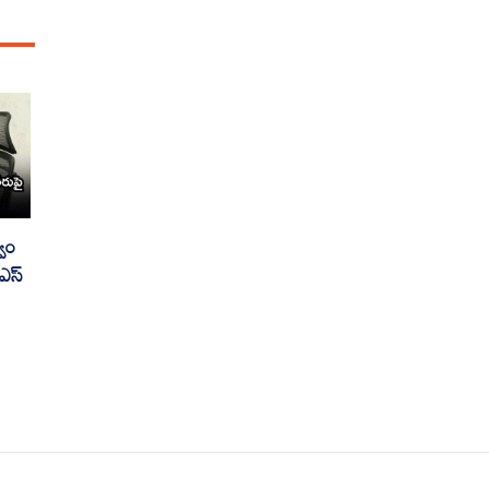
వం
ఎస్