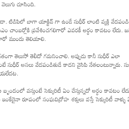
గా వెలుగు చూసింది.
ూడా. టిడిపిలో బాగా యాక్టివ్ గా ఉండే సుధీర్ లాంటి వ్యక్తి వేదపండ
 చాంబర్లోకి ప్రవేశించగలిగారో ఎవరకీ అర్ధం కావటం లేదు. జ
చారో ముందు తెలియాలి.
ిగతంగా తెలుసో తెలీదో గమనించాలి. అప్పుడు కానీ సుధీర్ ఎలా
ధీర్ అసలు వేదపండితుడే కాదని వైసిపి నేతలంటున్నారు. సుధ
ేయలేదట.
ృందంలో వస్తుంటే సెక్యురిటీ ఏం చేస్తున్నదో అర్ధం కావటం లేద
కేదైనా రూపంలో సంఘవిద్రోహ శక్తులు వస్తే సెక్యురిటీ వాళ్ళు