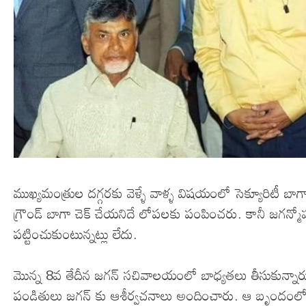
ముఖ్యమంత్రుల దగ్గరకు వెళ్ళే వాళ్ళ విషయంలో సెక్యూరిటీ బాగా
గ్రౌండ్ బాగా చెక్ చేయనిదే లోపలకు పంపించరు. కానీ జగన్మోహ
పట్టించుకుంటున్నట్లు లేదు.
మొన్న 8వ తేదీన జగన్ సచివాలయంలో బాధ్యతలు తీసుకున్న
పండితులు జగన్ కు ఆశీర్వచనాలు అందించారు. ఆ బృందంలో టి