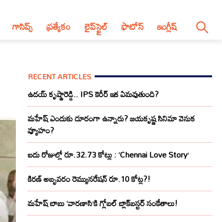
గాసిప్స్
ప్రత్యేకం
లైప్‌స్టైల్‌
ఫొటోస్
ఇంగ్లీష్
RECENT ARTICLES
ఉదయ్ కృష్ణారెడ్డి.. IPS కెరీర్ ఇక ఏమవుతుంది?
మహేష్ ఎందుకు దూరంగా ఉన్నారు? జయకృష్ణ సినిమా వెనుక
వ్యూహం?
ఐదు రోజుల్లో రూ.32.73 కోట్లు : ‘Chennai Love Story’
కిరణ్ అబ్బవరం రెమ్యునరేషన్ రూ.10 కోట్ల?!
మహేష్ బాబు ‘వారణాసి’కి గ్లోబల్ బ్లాక్‌బస్టర్ సంకేతాలు!