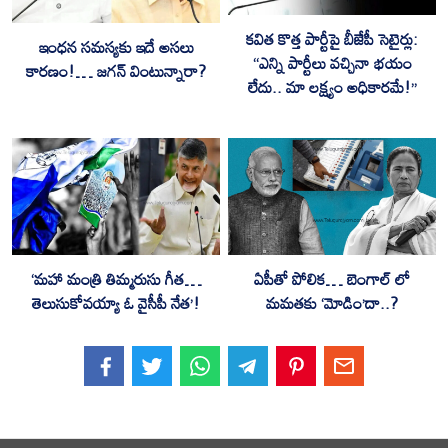
కవిత కొత్త పార్టీపై బీజేపీ సెటైర్లు:
ఇంధన సమస్యకు ఇదే అసలు
“ఎన్ని పార్టీలు వచ్చినా భయం
కారణం!… జగన్ వింటున్నారా?
లేదు.. మా లక్ష్యం అధికారమే!”
‘మహా మంత్రి తిమ్మరుసు గీత…
ఏపీతో పోలిక… బెంగాల్ లో
తెలుసుకోవయ్యా ఓ వైసీపీ నేత’!
మమతకు ‘మోడిం’దా..?