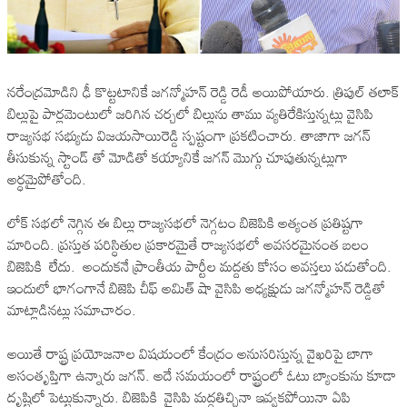
నరేంద్రమోడిని ఢీ కొట్టటానికే జగన్మోహన్ రెడ్డి రెడీ అయిపోయారు. త్రిపుల్ తలాక్
బిల్లుపై పార్లమెంటులో జరిగిన చర్చలో బిల్లును తాము వ్యతిరేకిస్తున్నట్లు వైసిపి
రాజ్యసభ సభ్యుడు విజయసాయిరెడ్డి స్పష్టంగా ప్రకటించారు. తాజాగా జగన్
తీసుకున్న స్టాండ్ తో మోడితో కయ్యానికే జగన్ మొగ్గు చూపుతున్నట్లుగా
అర్ధమైపోతోంది.
లోక్ సభలో నెగ్గిన ఈ బిల్లు రాజ్యసభలో నెగ్గటం బిజెపికి అత్యంత ప్రతిష్టగా
మారింది. ప్రస్తుత పరిస్ధితుల ప్రకారమైతే రాజ్యసభలో అవసరమైనంత బలం
బిజెపికి లేదు. అందుకనే ప్రాంతీయ పార్టీల మద్దతు కోసం అవస్తలు పడుతోంది.
ఇందులో భాగంగానే బిజెపి చీఫ్ అమిత్ షా వైసిపి అధ్యక్షుడు జగన్మోహన్ రెడ్డితో
మాట్లాడినట్లు సమాచారం.
అయితే రాష్ట్ర ప్రయోజనాల విషయంలో కేంద్రం అనుసరిస్తున్న వైఖరిపై బాగా
అసంతృప్తిగా ఉన్నారు జగన్. అదే సమయంలో రాష్ట్రంలో ఓటు బ్యాంకును కూడా
దృష్టిలో పెట్టుకున్నారు. బిజెపికి వైసిపి మద్దతిచ్చినా ఇవ్వకపోయినా ఏపి