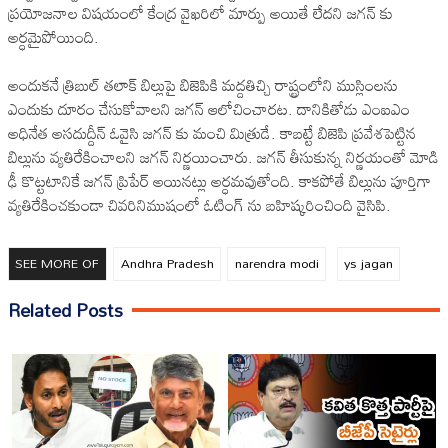
ప్రయోజనాల విషయంలో కేంద్ర వైఖరిలో మార్పు అయితే లేదని జగన్ కు
అర్ధమైపోయింది.
అందుకనే త్రిబుల్ తలాక్ బిల్లుపై బిజెపికి మద్దతిచ్చి రాష్ట్రంలోని ముస్లింలను
ఎందుకు దూరం చేసుకోవాలని జగన్ ఆలోచించారట. దానికితోడు ఎంఐఎం
అధినేత అసదుద్దీన్ ఓవైసి జగన్ కు మంచి మిత్రుడే. కాబట్టే బిజెపి ప్రవేశపెట్టిన
బిల్లును వ్యతిరేకించాలని జగన్ నిర్ణయించారు. జగన్ తీసుకున్న నిర్ణయంతో మోడి
ఢీ కొట్టటానికే జగన్ ప్రిపేర్ అయినట్లు అర్ధమవుతోంది. కాకపోతే బిల్లును పూర్తిగా
వ్యతిరేకించకుండా చివరినిముషంలో ఓటింగ్ ను బహిష్కరించింది వైసిపి.
SEE MORE OF
Andhra Pradesh
narendra modi
ys jagan
Related Posts